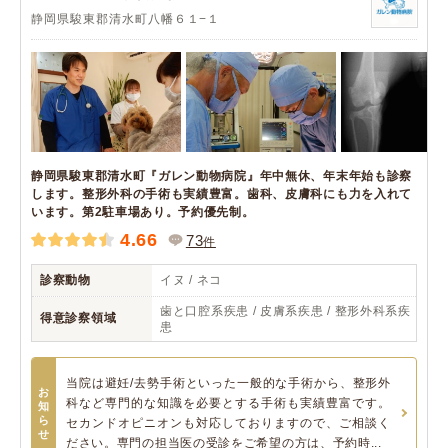
静岡県駿東郡清水町八幡６１−１
静岡県駿東郡清水町『ガレン動物病院』年中無休、年末年始も診察
します。整形外科の手術も実績豊富。歯科、皮膚科にも力を入れて
います。第2駐車場あり。予約優先制。
4.66
73
件
診察動物
イヌ / ネコ
歯と口腔系疾患 / 皮膚系疾患 / 整形外科系疾
得意診察領域
患
当院は避妊/去勢手術といった一般的な手術から、整形外
お
科など専門的な知識を必要とする手術も実績豊富です。
知
ら
セカンドオピニオンも対応しておりますので、ご相談く
せ
ださい。専門の担当医の受診をご希望の方は、予約時...