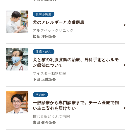
皮膚系疾患
犬のアレルギーと皮膚疾患
アルフペットクリニック
松葉 洋宗院長
腫瘍・がん
犬と猫の乳腺腫瘍の治療、外科手術とホルモ
ン療法について
マイスター動物病院
下田 正純院長
その他
一般診療から専門診療まで。チーム医療で飼
い主に安心を届けたい
横浜青葉どうぶつ病院
古田 健介院長