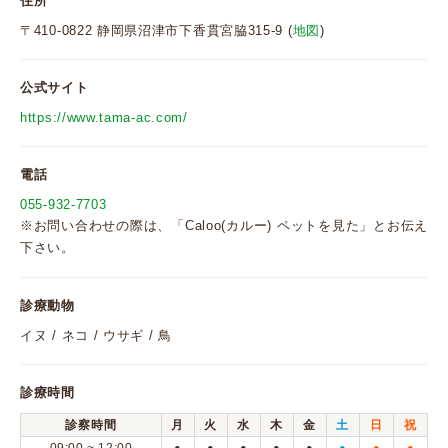
住所
〒410-0822 静岡県沼津市下香貫宮脇315-9 (
地図
)
公式サイト
https://www.tama-ac.com/
電話
055-932-7703
※お問い合わせの際は、「Caloo(カルー) ペットを見た」とお伝え
下さい。
診療動物
イヌ / ネコ / ウサギ / 鳥
診療時間
診察時間
月
火
水
木
金
土
日
祝
●
●
●
●
●
●
●
●