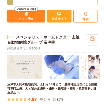
ネット予約
公式サイト
電話
PR
スペシャリストホームドクター 上池
台動物病院グループ 沼津院
静岡県沼津市大岡900-3
沼津市大岡の動物病院。土日も18時まで。腫瘍科認定医による腫瘍
科専門治療。犬と猫の皮膚科・歯科・循環器・整形・軟部外科。駐
車場あり。
4.87
24
37
件
件