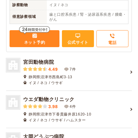
診察動物
イヌ / ネコ
歯と口腔系疾患 / 腎・泌尿器系疾患 / 腫瘍・
得意診察領域
がん
ネット予約
公式サイト
電話
宮田動物病院
4.49
7件
静岡県沼津市西島町3-13
イヌ / ネコ / ウサギ
ウエダ動物クリニック
3.98
4件
静岡県沼津市下香貫藤井原1620-10
イヌ / ネコ / ウサギ / ハムスター
大岡どうぶつ病院