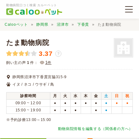
動物病院口コミ検索 カルーペット
Calooペット
静岡県
沼津市
下香貫
たま動物病院
たま動物病院
3.37
？
動物病院検索
1
飼い主の声
1
件：
件
静岡県沼津市下香貫宮脇315-9
口コミ検索
イヌ / ネコ / ウサギ / 鳥
診察時間
月
火
水
木
金
土
日
祝
Calooペットとは？
09:00 ~ 12:00
●
●
●
●
●
●
●
●
15:00 ~ 19:00
●
●
●
●
●
口コミ投稿
※予約診療13:00～15:00
動物病院情報を編集する（関係者の方へ）