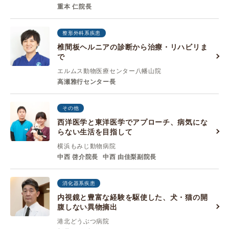
重本 仁院長
整形外科系疾患
椎間板ヘルニアの診断から治療・リハビリま
で
エルムス動物医療センター八幡山院
高瀬雅行センター長
その他
西洋医学と東洋医学でアプローチ、病気にな
らない生活を目指して
横浜もみじ動物病院
中西 啓介院長
中西 由佳梨副院長
消化器系疾患
内視鏡と豊富な経験を駆使した、犬・猫の開
腹しない異物摘出
港北どうぶつ病院