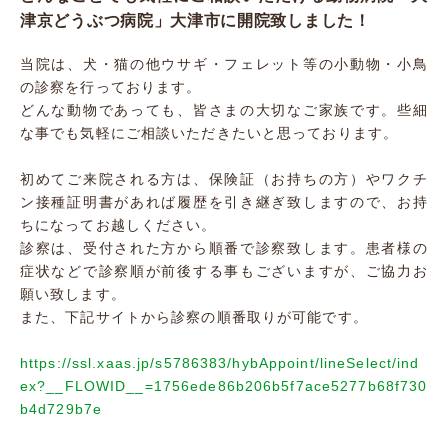
津京どうぶつ病院」大津市に開院致しました！
当院は、犬・猫の他ウサギ・フェレット等の小動物・小鳥
の診察を行っております。
どんな動物であっても、皆さまの大切なご家族です。些細
な事でも気軽にご相談いただきたいと思っております。
初めてご来院される方は、保険証（お持ちの方）やワクチ
ン接種証明書があれば履歴を引き継ぎ致しますので、お持
ちになってお越しください。
診察は、受付された方から順番で診察致します。患者様の
症状などで診察順が前後する事もございますが、ご協力お
願い致します。
また、下記サイトから診察の順番取りが可能です。
https://ssl.xaas.jp/s5786383/hybAppoint/lineSelect/ind
ex?__FLOWID__=1756ede86b206b5f7ace5277b68f730
b4d729b7e