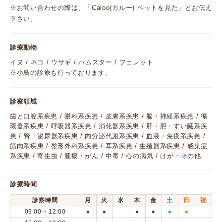
※お問い合わせの際は、「Caloo(カルー) ペットを見た」とお伝え
下さい。
診療動物
イヌ / ネコ / ウサギ / ハムスター / フェレット
※小鳥の診療も行っております。
診察領域
歯と口腔系疾患 / 眼科系疾患 / 皮膚系疾患 / 脳・神経系疾患 / 循
環器系疾患 / 呼吸器系疾患 / 消化器系疾患 / 肝・胆・すい臓系疾
患 / 腎・泌尿器系疾患 / 内分泌代謝系疾患 / 血液・免疫系疾患 /
筋肉系疾患 / 整形外科系疾患 / 耳系疾患 / 生殖器系疾患 / 感染症
系疾患 / 寄生虫 / 腫瘍・がん / 中毒 / 心の病気 / けが・その他
診療時間
診察時間
月
火
水
木
金
土
日
祝
09:00 ~ 12:00
●
●
●
●
●
●