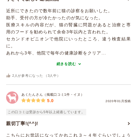
近所にできたので数年前に猫の診察をお願いした。
助手、受付の方が冷たかったのが気になった。
医療スキルの内容だが、猫の腎臓に問題があると治療と専
用のフードを勧められて余命3年以内と言われた。
セカンドオピニオンで他院にいったところ、違う検査結果
に。
あれから3年、他院で毎年の健康診断をクリア...
続きを読む
2
人が参考になった （
3
人中）
あくたんさん（掲載口コミ1件・イヌ）
5.0
2020年01月投稿
この口コミは受診から5年以上経過しています。
親切丁寧!(^^)!
こちらにお世話になってかれこれ３～４年ぐらいでしょう