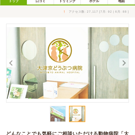
トップ
口コミ
トリミング
ホテル
地図
↑
アクセス数: 27,117 [7月: 92 | 6月: 88 ]
どんなことでも気軽にご相談いただける動物病院「大