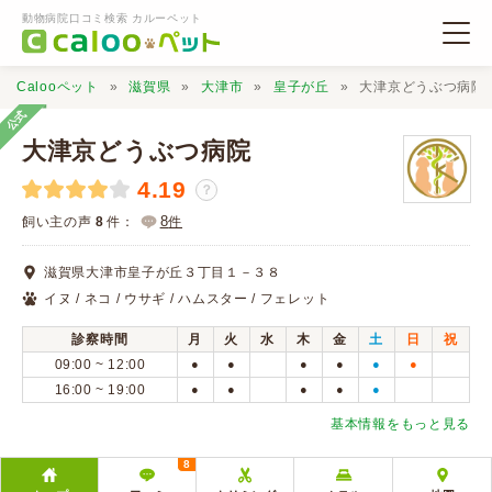
動物病院口コミ検索 カルーペット
Calooペット
滋賀県
大津市
皇子が丘
大津京どうぶつ病院
公式
大津京どうぶつ病院
4.19
？
動物病院検索
8
飼い主の声
8
件：
件
滋賀県大津市皇子が丘３丁目１－３８
口コミ検索
イヌ / ネコ / ウサギ / ハムスター / フェレット
診察時間
月
火
水
木
金
土
日
祝
Calooペットとは？
09:00 ~ 12:00
●
●
●
●
●
●
16:00 ~ 19:00
●
●
●
●
●
口コミ投稿
基本情報をもっと見る
8