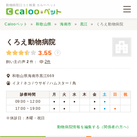
動物病院口コミ検索 カルーペット
Calooペット
和歌山県
海南市
黒江
くろえ動物病院
くろえ動物病院
3.55
？
動物病院検索
2
飼い主の声
2
件：
件
和歌山県海南市黒江669
口コミ検索
イヌ / ネコ / ウサギ / ハムスター / 鳥
診察時間
月
火
水
木
金
土
日
祝
Calooペットとは？
09:00 ~ 12:00
●
●
●
●
●
17:00 ~ 19:00
●
●
●
●
●
口コミ投稿
※休診日：木曜・祝日
動物病院情報を編集する（関係者の方へ）