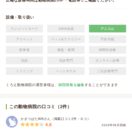
正確な診療時間は動物病院のHP・電話等でご確認ください。
設備・取り扱い
クレジットカード
JAHA会員
アニコム
アイペット
ペット&ファミリー
予約可能
駐車場
救急・夜間
時間外診療
往診
往診専門
オンライン診療
トリミング
ペットホテル
二次診療専門
くろえ動物病院の運営者様は、
病院情報を編集
することができます
この動物病院の口コミ（2件）
かきつばた808さん（掲載口コミ2件・ネコ）
4.0
2018年09月投稿