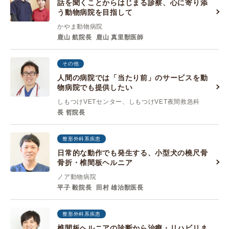
話を聞くことからはじまる診察、心に寄り添
う動物病院を目指して
かやま動物病院
鹿山 航院長
鹿山 真里獣医師
その他
人間の病院では「当たり前」のサービスを動
物病院でも提供したい
しもつけVETセンター、しもつけVET夜間救急科
長 哲院長
整形外科系疾患
日常的な動作でも発生する、小型犬の橈尺骨
骨折・椎間板ヘルニア
ノア動物病院
平子 毅院長
田村 雄治獣医長
整形外科系疾患
椎間板ヘルニアの診断から治療・リハビリま