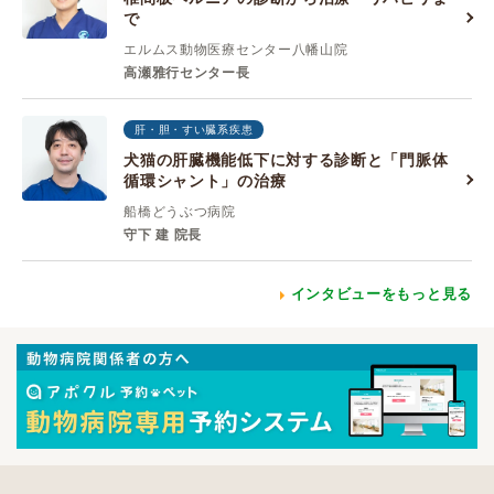
で
エルムス動物医療センター八幡山院
高瀬雅行センター長
肝・胆・すい臓系疾患
犬猫の肝臓機能低下に対する診断と「門脈体
循環シャント」の治療
船橋どうぶつ病院
守下 建 院長
インタビューをもっと見る