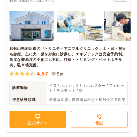
和歌山県岩出市堀口44-1
和歌山県岩出市の『トリニティアニマルクリニック』土・日・祝日
も診療。主に犬・猫を対象に診察し、エキゾチックは完全予約制。
高度な難易度の手術にも対応。往診・トリミング・ペットホテル
有。駐車場完備。
4.57
9
件
イヌ / ネコ / ウサギ / ハムスター / フェレッ
診察動物
ト / モルモット / 鳥
得意診察領域
皮膚系疾患 / 循環器系疾患 / 整形外科系疾患
公式サイト
電話