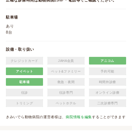
正確な診療時間は動物病院のHP・電話等でご確認ください。
駐車場
あり
8台
設備・取り扱い
クレジットカード
JAHA会員
アニコム
アイペット
ペット&ファミリー
予約可能
駐車場
救急・夜間
時間外診療
往診
往診専門
オンライン診療
トリミング
ペットホテル
二次診療専門
きみいでら動物病院の運営者様は、
病院情報を編集
することができます