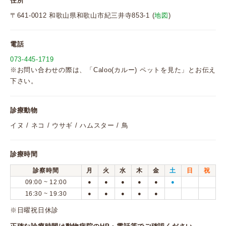
住所
〒641-0012 和歌山県和歌山市紀三井寺853-1 (
地図
)
電話
073-445-1719
※お問い合わせの際は、「Caloo(カルー) ペットを見た」とお伝え
下さい。
診療動物
イヌ / ネコ / ウサギ / ハムスター / 鳥
診療時間
診察時間
月
火
水
木
金
土
日
祝
09:00 ~ 12:00
●
●
●
●
●
●
16:30 ~ 19:30
●
●
●
●
●
※日曜祝日休診