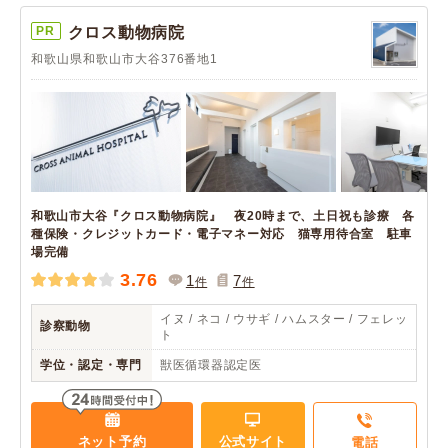
PR
クロス動物病院
和歌山県和歌山市大谷376番地1
和歌山市大谷『クロス動物病院』 夜20時まで、土日祝も診療 各
種保険・クレジットカード・電子マネー対応 猫専用待合室 駐車
場完備
3.76
1
7
件
件
イヌ / ネコ / ウサギ / ハムスター / フェレッ
診察動物
ト
学位・認定・専門
獣医循環器認定医
ネット予約
公式サイト
電話