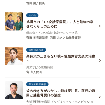
古田 健介院長
その他
旭川市の「1.5次診療病院」。人と動物の幸
せなくらしのために
緑の森どうぶつ病院 旭神センター病院
斉藤 孝晃副院長
和田 みさと動物看護師
循環器系疾患
高齢犬の止まらない咳～慢性気管支炎の治療
～
奥沢すばる動物病院
宮 直人院長
整形外科系疾患
犬の歩き方がおかしい時は要注意。跛行の原
因と膝蓋骨脱臼の治療
犬猫専門動物病院 ドッグ＆キャットホスピタル ガ