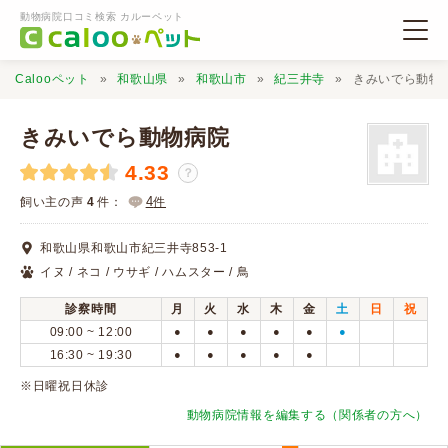
動物病院口コミ検索 カルーペット
Calooペット
和歌山県
和歌山市
紀三井寺
きみいでら動物
きみいでら動物病院
4.33
？
動物病院検索
4
飼い主の声
4
件：
件
和歌山県和歌山市紀三井寺853-1
口コミ検索
イヌ / ネコ / ウサギ / ハムスター / 鳥
診察時間
月
火
水
木
金
土
日
祝
Calooペットとは？
09:00 ~ 12:00
●
●
●
●
●
●
16:30 ~ 19:30
●
●
●
●
●
口コミ投稿
※日曜祝日休診
動物病院情報を編集する（関係者の方へ）