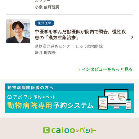
ルファー
小泉 信輝院長
東洋医学
中医学を学んだ獣医師が院内で調合。慢性疾
患の「漢方生薬治療」
動物漢方鍼灸センター しゅう動物病院
法月 周院長
インタビューをもっと見る