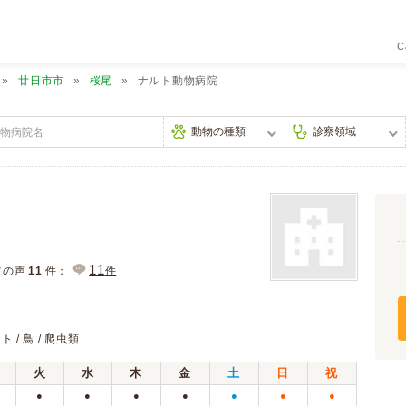
C
廿日市市
桜尾
ナルト動物病院
11
主の声
11
件：
件
ト / 鳥 / 爬虫類
火
水
木
金
土
日
祝
●
●
●
●
●
●
●