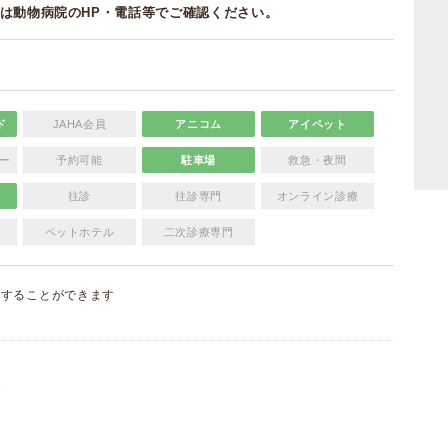
は動物病院のHP・電話等でご確認ください。
ド
JAHA会員
アニコム
アイペット
ー
予約可能
駐車場
救急・夜間
往診
往診専門
オンライン診療
ペットホテル
二次診療専門
集
することができます
）
）