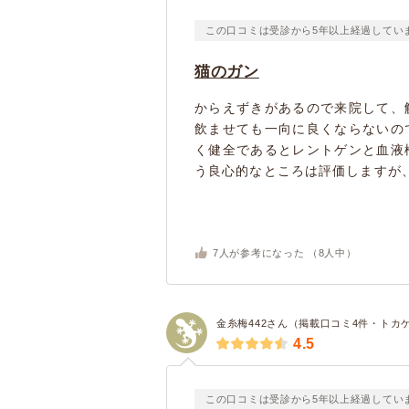
この口コミは受診から5年以上経過してい
猫のガン
からえずきがあるので来院して、
飲ませても一向に良くならないの
く健全であるとレントゲンと血液
う良心的なところは評価しますが、
7
人が参考になった （
8
人中）
金糸梅442さん（掲載口コミ4件・トカゲ
4.5
この口コミは受診から5年以上経過してい