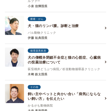
ルファー
小泉 信輝院長
腫瘍・がん
犬・猫のリンパ腫。診断と治療
パル動物クリニック
伊藤 祐典院長
循環器系疾患
犬の僧帽弁閉鎖不全症と猫の心筋症、心臓病
の投薬治療について
荻窪桃井どうぶつ病院／杉並動物循環器クリニック
木﨑 皓太院長
その他
飼い主やペットと向かい合い「病気にならな
い飼い方」を伝えたい
かるがも動物病院
大井 孝浩院長