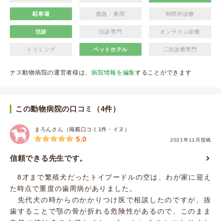
駐車場
救急・夜間
時間外診療
往診
往診専門
オンライン診療
トリミング
ペットホテル
二次診療専門
ナス動物病院の運営者様は、
病院情報を編集
することができます
この動物病院の口コミ（4件）
まろんさん（掲載口コミ1件・イヌ）
5.0
2021年11月投稿
信頼できる先生です。
8才まで繁殖犬だったトイプードルの空は、わが家に迎え
た時点で重度の歯周病がありました。
先代犬の時からのかかりつけ医で相談したのですが、抜
歯することで顎の骨が折れる危険性があるので、このまま