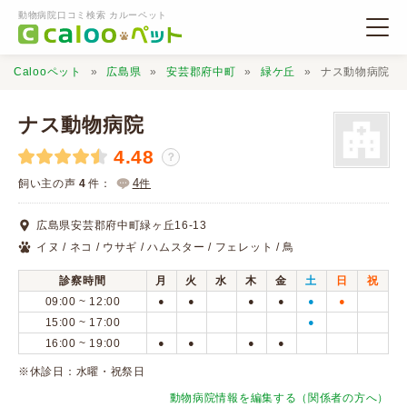
動物病院口コミ検索 カルーペット
Calooペット
広島県
安芸郡府中町
緑ケ丘
ナス動物病院
ナス動物病院
4.48
？
動物病院検索
4
飼い主の声
4
件：
件
広島県安芸郡府中町緑ヶ丘16-13
口コミ検索
イヌ / ネコ / ウサギ / ハムスター / フェレット / 鳥
診察時間
月
火
水
木
金
土
日
祝
Calooペットとは？
09:00 ~ 12:00
●
●
●
●
●
●
15:00 ~ 17:00
●
16:00 ~ 19:00
●
●
●
●
口コミ投稿
※休診日：水曜・祝祭日
動物病院情報を編集する（関係者の方へ）