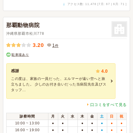
↓
アクセス数: 11,478 [7月: 67 | 6月: 71 ]
那覇動物病院
沖縄県那覇市松川778
3.20
1
件
駐車場あり
感謝
4.0
この度は、家族の一員だった、エルマーが遠い空へと旅
立ちました。 少しのお付き合いだった当病院先生及びス
タッフ...
口コミをすべて見る
診察時間
月
火
水
木
金
土
日
祝
10:00 ~ 13:00
●
●
●
●
●
●
●
16:00 ~ 19:00
●
●
●
●
●
●
●