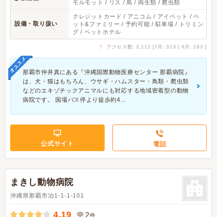
モルモット / リス / 鳥 / 両生類 / 爬虫類
クレジットカード / アニコム / アイペット / ペ
設備・取り扱い
ット&ファミリー / 予約可能 / 駐車場 / トリミン
グ / ペットホテル
↑
アクセス数: 2,112 [7月: 313 | 6月: 283 ]
オススメ
那覇市仲井真にある『沖縄国際動物医療センター 那覇病院』
は、犬・猫はもちろん、ウサギ・ハムスター・鳥類・爬虫類
などのエキゾチックアニマルにも対応する地域密着型の動物
病院です。 国場バス停より徒歩約4...
公式サイト
電話
まきし動物病院
沖縄県那覇市泊1-1-1-101
4.19
2
件