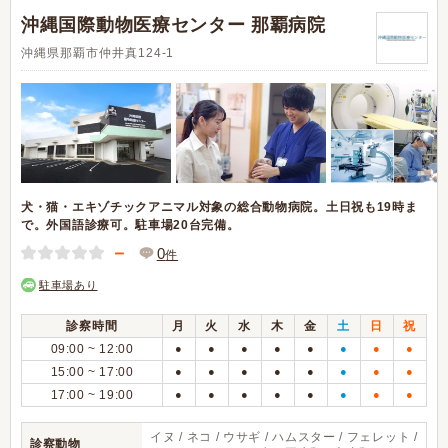
沖縄国際動物医療センター 那覇病院
沖縄県那覇市仲井真124-1
犬・猫・エキゾチックアニマル対象の総合動物病院。土日祝も19時ま
で。外国語診療可。駐車場20台完備。
－
0
件
駐車場あり
診察時間
月
火
水
木
金
土
日
祝
09:00 ~ 12:00
●
●
●
●
●
●
●
●
15:00 ~ 17:00
●
●
●
●
●
●
●
●
17:00 ~ 19:00
●
●
●
●
●
●
●
●
イヌ / ネコ / ウサギ / ハムスター / フェレット /
診察動物