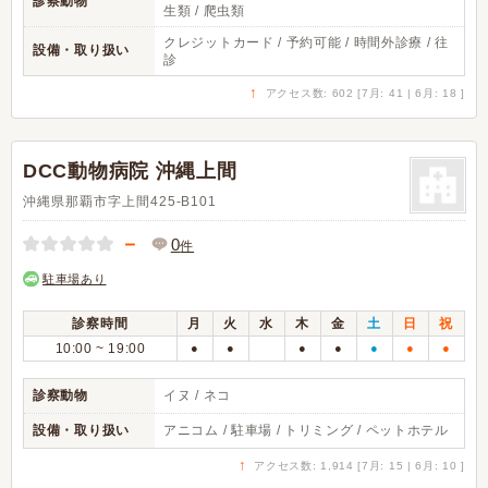
診察動物
生類 / 爬虫類
クレジットカード / 予約可能 / 時間外診療 / 往
設備・取り扱い
診
↑
アクセス数: 602 [7月: 41 | 6月: 18 ]
DCC動物病院 沖縄上間
沖縄県那覇市字上間425-B101
－
0
件
駐車場あり
診察時間
月
火
水
木
金
土
日
祝
10:00 ~ 19:00
●
●
●
●
●
●
●
診察動物
イヌ / ネコ
設備・取り扱い
アニコム / 駐車場 / トリミング / ペットホテル
↑
アクセス数: 1,914 [7月: 15 | 6月: 10 ]