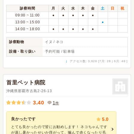
診察時間
月
火
水
木
金
土
日
祝
09:00 ~ 11:00
●
●
●
●
●
13:00 ~ 15:00
●
14:00 ~ 18:00
●
●
●
●
●
診察動物
イヌ / ネコ
設備・取り扱い
予約可能 / 駐車場
↓
アクセス数: 3,628 [7月: 28 | 6月: 48 ]
首里ペット病院
沖縄県那覇市古島2-26-13
3.40
1
件
良かったです
5.0
とても良かったので皆にお勧めします！ ネコちゃんです
が蒸し暑かったせいか痒がって、噛んで赤くなったり毛