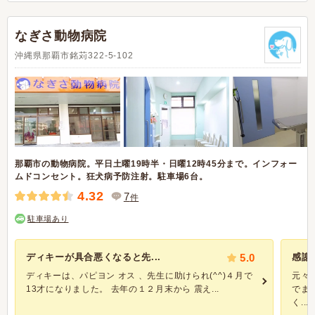
なぎさ動物病院
沖縄県那覇市銘苅322-5-102
那覇市の動物病院。平日土曜19時半・日曜12時45分まで。インフォー
ムドコンセント。狂犬病予防注射。駐車場6台。
4.32
7
件
駐車場あり
ディキーが具合悪くなると先...
5.0
感謝
ディキーは、パピヨン オス 、先生に助けられ(^^)４月で
元々
13才になりました。 去年の１２月末から 震え...
でま
く...