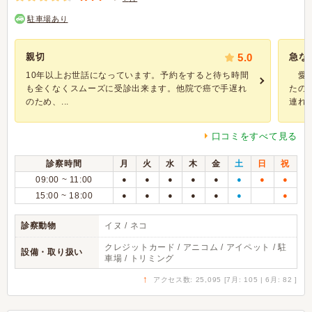
駐車場あり
親切
5.0
急な
10年以上お世話になっています。予約をすると待ち時間
愛犬
も全くなくスムーズに受診出来ます。他院で癌で手遅れ
たの
のため、...
連れ..
口コミをすべて見る
診察時間
月
火
水
木
金
土
日
祝
09:00 ~ 11:00
●
●
●
●
●
●
●
●
15:00 ~ 18:00
●
●
●
●
●
●
●
診察動物
イヌ / ネコ
クレジットカード / アニコム / アイペット / 駐
設備・取り扱い
車場 / トリミング
↑
アクセス数: 25,095 [7月: 105 | 6月: 82 ]