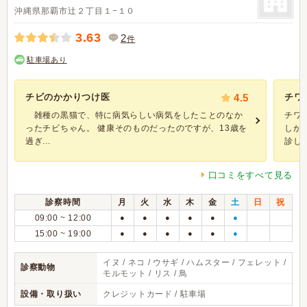
沖縄県那覇市辻２丁目１−１０
3.63
2
件
駐車場あり
チビのかかりつけ医
4.5
チワ
雑種の黒猫で、特に病気らしい病気をしたことのなか
チワ
ったチビちゃん。 健康そのものだったのですが、13歳を
しか
過ぎ...
診して
口コミをすべて見る
診察時間
月
火
水
木
金
土
日
祝
09:00 ~ 12:00
●
●
●
●
●
●
15:00 ~ 19:00
●
●
●
●
●
●
イヌ / ネコ / ウサギ / ハムスター / フェレット /
診察動物
モルモット / リス / 鳥
設備・取り扱い
クレジットカード / 駐車場