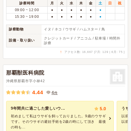
診察時間
月
火
水
木
金
土
日
祝
09:00 ~ 12:00
●
●
●
●
●
●
15:30 ~ 19:00
●
●
●
●
●
●
診察動物
イヌ / ネコ / ウサギ / ハムスター / 鳥
クレジットカード / アニコム / 駐車場 / 時間外
設備・取り扱い
診療
↑
アクセス数: 16,667 [7月: 129 | 6月: 75 ]
那覇獣医科病院
沖縄県那覇市字小禄42
4.44
4
件
9年間共に過ごした愛しいウ...
5.0
うち
初めまして私はウサギを飼っておりました。9歳のウサギ
以前
です。そのウサギの避妊手術を2歳の時にして頂き 最後
以前み
の時も...