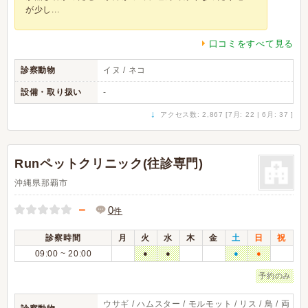
が少し...
口コミをすべて見る
診察動物
イヌ / ネコ
設備・取り扱い
-
↓
アクセス数: 2,867 [7月: 22 | 6月: 37 ]
Runペットクリニック(往診専門)
沖縄県那覇市
－
0
件
診察時間
月
火
水
木
金
土
日
祝
09:00 ~ 20:00
●
●
●
●
予約のみ
ウサギ / ハムスター / モルモット / リス / 鳥 / 両