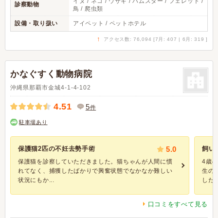
イヌ / ネコ / ウサギ / ハムスター / フェレット /
診察動物
鳥 / 爬虫類
設備・取り扱い
アイペット / ペットホテル
↑
アクセス数: 76,094 [7月: 407 | 6月: 319 ]
かなぐすく動物病院
沖縄県那覇市金城4-1-4-102
4.51
5
件
駐車場あり
保護猫2匹の不妊去勢手術
5.0
飼い
保護猫を診察していただきました。猫ちゃんが人間に慣
4歳
れてなく、捕獲したばかりで興奮状態でなかなか難しい
生の
状況にもか...
した。 
口コミをすべて見る