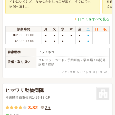
イレにいくけど、なかなかおしっこが出ず、すぐにでも
を任
病院へ連れ...
えたり
口コミをすべて見る
診察時間
月
火
水
木
金
土
日
祝
09:00 ~ 12:00
●
●
●
●
●
●
14:00 ~ 17:00
●
●
●
●
●
診察動物
イヌ / ネコ
クレジットカード / 予約可能 / 駐車場 / 時間外
設備・取り扱い
診療 / 往診
↓
アクセス数: 5,987 [7月: 8 | 6月: 41 ]
ヒマワリ動物病院
沖縄県那覇市牧志1-19-13-1F
3.82
3
件