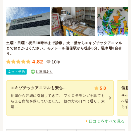
土曜・日曜・祝日18時半まで診療。犬・猫からエキゾチックアニマル
までおまかせください。モノレール儀保駅から徒歩6分。駐車場8台有
り。
4.82
10
件
ネット予約
駐車場あり
エキゾチックアニマルも安心...
5.0
信頼
他県から沖縄に引越してきて、 フクロモモンガを診ても
学生
らえる病院を探していました。 他の方の口コミ通り、素
へ駆
晴...
らず優
口コミをすべて見る