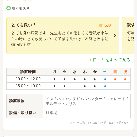
駐車場あり
とても良い!!
5.0
親切
とても良い病院です！先生もとても優しくて昔私が小学
何年
生の時にとても弱っている子猫を見つけて友達と牧志動
を発
物病院を訪...
口コミをすべて見る
診察時間
月
火
水
木
金
土
日
祝
10:00 ~ 12:00
●
●
●
●
●
●
●
●
15:00 ~ 19:00
●
●
●
●
●
イヌ / ネコ / ウサギ / ハムスター / フェレット /
診察動物
モルモット / リス
設備・取り扱い
駐車場
↑
アクセス数: 15,467 [7月: 64 | 6月: 57 ]