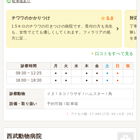
駐車場あり
チワワのかかりつけ
5.0
対応
1.5キロのチワワの行きつけの病院です。受付の方も先生
丁寧
も、女性でとても優しくしてくれます。フィラリアの処
狭い
方に定...
を進め
口コミをすべて見る
診察時間
月
火
水
木
金
土
日
祝
09:30 ~ 12:25
●
●
●
●
●
●
16:00 ~ 18:30
●
●
●
●
●
●
診察動物
イヌ / ネコ / ウサギ / ハムスター / 鳥
設備・取り扱い
予約可能 / 駐車場
↑
アクセス数: 17,095 [7月: 69 | 6月: 29 ]
西武動物病院