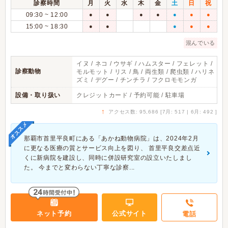
診察時間
月
火
水
木
金
土
日
祝
09:30 ~ 12:00
●
●
●
●
●
●
●
15:00 ~ 18:30
●
●
●
●
●
混んでいる
イヌ / ネコ / ウサギ / ハムスター / フェレット /
診察動物
モルモット / リス / 鳥 / 両生類 / 爬虫類 / ハリネ
ズミ / デグー / チンチラ / フクロモモンガ
設備・取り扱い
クレジットカード / 予約可能 / 駐車場
↑
アクセス数: 95,686 [7月: 517 | 6月: 492 ]
オススメ
那覇市首里平良町にある「あかね動物病院」は、2024年2月
に更なる医療の質とサービス向上を図り、 首里平良交差点近
くに新病院を建設し、同時に併設研究室の設立いたしまし
た。 今までと変わらない丁寧な診察...
ネット予約
公式サイト
電話