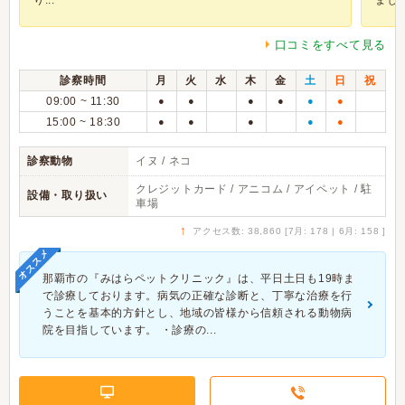
り...
ました
口コミをすべて見る
診察時間
月
火
水
木
金
土
日
祝
09:00 ~ 11:30
●
●
●
●
●
●
15:00 ~ 18:30
●
●
●
●
●
診察動物
イヌ / ネコ
クレジットカード / アニコム / アイペット / 駐
設備・取り扱い
車場
↑
アクセス数: 38,860 [7月: 178 | 6月: 158 ]
オススメ
那覇市の『みはらペットクリニック』は、平日土日も19時ま
で診療しております。病気の正確な診断と、丁寧な治療を行
うことを基本的方針とし、地域の皆様から信頼される動物病
院を目指しています。 ・診療の...