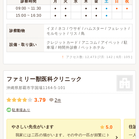
診察時間
月
火
水
木
金
土
日
祝
09:00 ~ 11:30
●
●
●
●
●
●
●
15:00 ~ 16:30
●
●
●
●
●
イヌ / ネコ / ウサギ / ハムスター / フェレット /
診察動物
モルモット / リス / 鳥
クレジットカード / アニコム / アイペット / 駐
設備・取り扱い
車場 / 時間外診療 / ペットホテル
↑
アクセス数: 12,473 [7月: 142 | 6月: 105 ]
ファミリー獣医科クリニック
沖縄県那覇市字国場1164-5-101
3.79
2
件
駐車場あり
やさしい先生がいます
5.0
往診
我家には二匹の猫がいます。その中の一匹が頻繁にト
一人