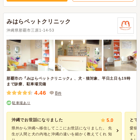
みはらペットクリニック
沖縄県那覇市三原1-14-53
那覇市の『みはらペットクリニック』、犬・猫対象、平日土日も19時
まで診療、駐車場完備
4.46
8
件
駐車場あり
沖縄でお世話になりました
5.0
とて
県外から沖縄へ移住してここにお世話になりました。 先
愛猫
生が人間と犬の内地と沖縄の違いを細かく教えてくれ 知
す。