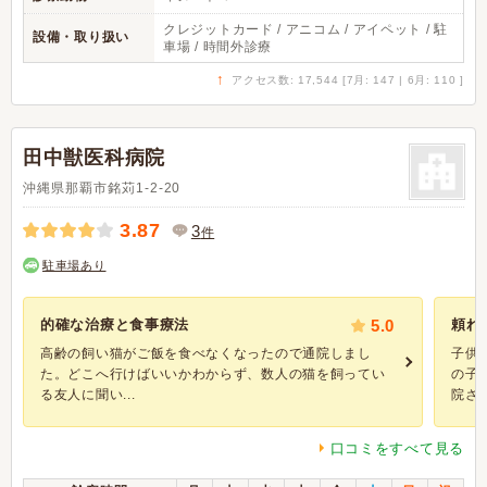
クレジットカード / アニコム / アイペット / 駐
設備・取り扱い
車場 / 時間外診療
↑
アクセス数: 17,544 [7月: 147 | 6月: 110 ]
田中獣医科病院
沖縄県那覇市銘苅1-2-20
3.87
3
件
駐車場あり
的確な治療と食事療法
5.0
頼れ
高齢の飼い猫がご飯を食べなくなったので通院しまし
子供
た。どこへ行けばいいかわからず、数人の猫を飼ってい
の子
る友人に聞い...
院さん
口コミをすべて見る