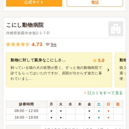
公式サイト
電話
こにし動物病院
沖縄県那覇市赤嶺2-1-7-D
4.73
9
件
動物に対して親身なこにしさ...
5.0
動物
飼っている猫の犬の状態が悪く、ずっと他の動物病院で
猫２
診てもらってはいたのですが、原因が分からず途方に暮
通っ
れていまし...
便、皮
口コミをすべて見る
診察時間
月
火
水
木
金
土
日
祝
09:00 ~ 12:00
●
●
●
●
●
16:00 ~ 19:00
●
●
●
●
●