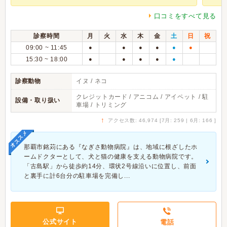
口コミをすべて見る
診察時間
月
火
水
木
金
土
日
祝
09:00 ~ 11:45
●
●
●
●
●
●
15:30 ~ 18:00
●
●
●
●
●
診察動物
イヌ / ネコ
クレジットカード / アニコム / アイペット / 駐
設備・取り扱い
車場 / トリミング
↑
アクセス数: 46,974 [7月: 259 | 6月: 166 ]
オススメ
那覇市銘苅にある『なぎさ動物病院』は、地域に根ざしたホ
ームドクターとして、犬と猫の健康を支える動物病院です。
「古島駅」から徒歩約14分、環状2号線沿いに位置し、前面
と裏手に計6台分の駐車場を完備し...
公式サイト
電話