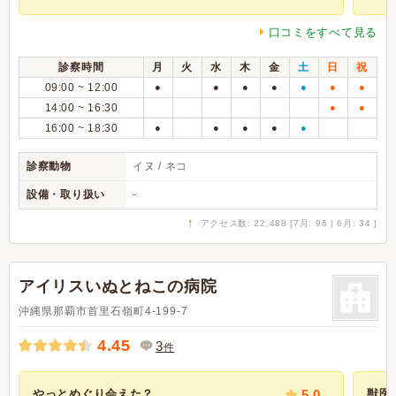
口コミをすべて見る
診察時間
月
火
水
木
金
土
日
祝
09:00 ~ 12:00
●
●
●
●
●
●
●
14:00 ~ 16:30
●
●
16:00 ~ 18:30
●
●
●
●
●
診察動物
イヌ / ネコ
設備・取り扱い
-
↑
アクセス数: 22,488 [7月: 96 | 6月: 34 ]
アイリスいぬとねこの病院
沖縄県那覇市首里石嶺町4-199-7
4.45
3
件
やっとめぐり会えた？
5.0
獣医