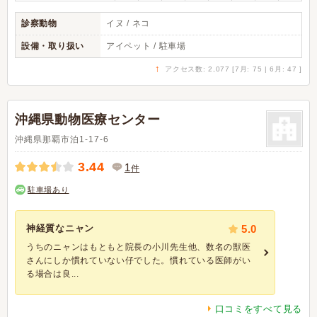
診察動物
イヌ / ネコ
設備・取り扱い
アイペット / 駐車場
↑
アクセス数: 2,077 [7月: 75 | 6月: 47 ]
沖縄県動物医療センター
沖縄県那覇市泊1-17-6
3.44
1
件
駐車場あり
神経質なニャン
5.0
うちのニャンはもともと院長の小川先生他、数名の獣医
さんにしか慣れていない仔でした。慣れている医師がい
る場合は良...
口コミをすべて見る