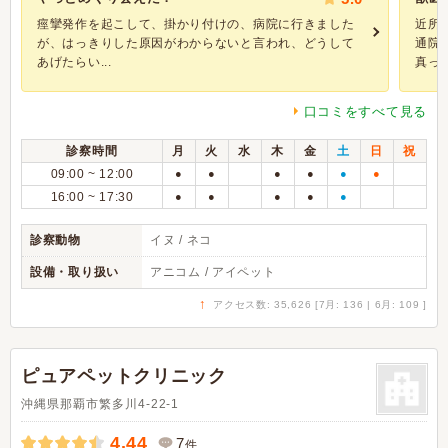
痙攣発作を起こして、掛かり付けの、病院に行きました
近所
が、はっきりした原因がわからないと言われ、どうして
通院
あげたらい...
真っ先
口コミをすべて見る
診察時間
月
火
水
木
金
土
日
祝
09:00 ~ 12:00
●
●
●
●
●
●
16:00 ~ 17:30
●
●
●
●
●
診察動物
イヌ / ネコ
設備・取り扱い
アニコム / アイペット
↑
アクセス数: 35,626 [7月: 136 | 6月: 109 ]
ピュアペットクリニック
沖縄県那覇市繁多川4-22-1
4.44
7
件