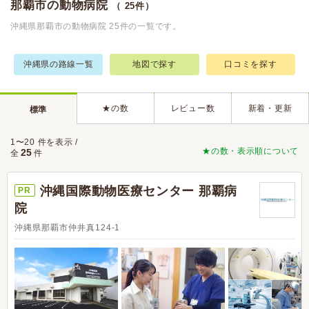
那覇市の動物病院
（ 25件）
沖縄県那覇市の動物病院 25件の一覧です。
沖縄県の路線一覧
地図で探す
口コミを探す
★の数
レビュー数
新着・更新
標準
1〜20 件を表示 /
★の数・表示順について
25
全
件
沖縄国際動物医療センター 那覇病
PR
院
沖縄県那覇市仲井真124-1