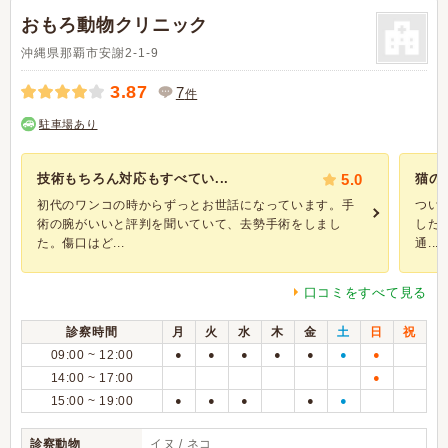
おもろ動物クリニック
沖縄県那覇市安謝2-1-9
3.87
7
件
駐車場あり
技術もちろん対応もすべてい...
5.0
猫の
初代のワンコの時からずっとお世話になっています。手
つい
術の腕がいいと評判を聞いていて、去勢手術をしまし
した
た。傷口はど...
通...
口コミをすべて見る
診察時間
月
火
水
木
金
土
日
祝
09:00 ~ 12:00
●
●
●
●
●
●
●
14:00 ~ 17:00
●
15:00 ~ 19:00
●
●
●
●
●
診察動物
イヌ / ネコ