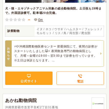
犬・猫・エキゾチックアニマル対象の総合動物病院。土日祝も19時ま
で。外国語診療可。駐車場20台完備。
－
0
件
イヌ / ネコ / ウサギ / ハムスター / フェレット /
診察動物
モルモット / リス / 鳥 / 両生類 / 爬虫類
⚡🐶沖縄国際動物医療センター 那覇病院にて、夜間の診察が
お
スタートいたしました😺⚡ 夜間救急専門の動物病院とし
知
ら
て、月曜～金曜の19:00～翌3:00まで診療を行っています。
せ
※土日は休診となります。 ...
公式サイト
電話
あかね動物病院
沖縄県那覇市首里平良町2丁目31番地