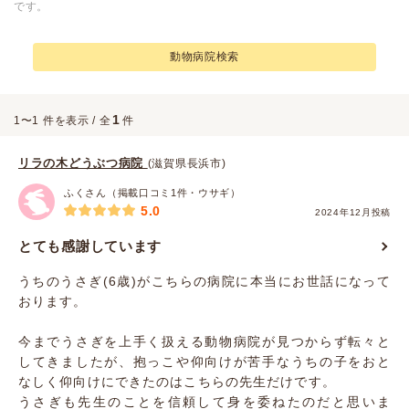
です。
動物病院検索
1
1〜1 件を表示 / 全
件
リラの木どうぶつ病院
(滋賀県長浜市)
ふくさん（掲載口コミ1件・ウサギ）
5.0
2024年12月投稿
とても感謝しています
うちのうさぎ(6歳)がこちらの病院に本当にお世話になって
おります。
今までうさぎを上手く扱える動物病院が見つからず転々と
してきましたが、抱っこや仰向けが苦手なうちの子をおと
なしく仰向けにできたのはこちらの先生だけです。
うさぎも先生のことを信頼して身を委ねたのだと思いま