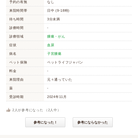
予約の有無
なし
来院時間帯
日中 (9-18時)
待ち時間
3分未満
診療時間
-
診療領域
腫瘍・がん
症状
血尿
病名
子宮腫瘍
ペット保険
ペットライフジャパン
料金
-
来院理由
元々通っていた
薬
-
受診時期
2024年11月
2
人が参考になった （
2
人中）
参考になった！
参考にならなかった