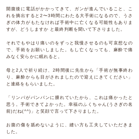
開腹後に電話がかかってきて、ガンが進んでいること、こ
れを摘出すると2〜3時間にわたる大手術になるので、うさ
ぎの体力がもたなければ手術中に亡くなる可能性もありま
すが、どうしますか と最終判断を聞いて下さりました。
それでもやはり痛いのをずっと我慢させるのも可哀想なの
で、手術をお願いしました。もし亡くなっても、麻酔で痛
みなく安らかに眠れると。
母と2人で祈り続け、2時間後に先生から「手術が無事終わ
り、麻酔からも目がされましたので迎えにきてください」
と連絡をもらいました。
「リンパがパンパンに腫れていたから、これは痛かったと
思う。手術できてよかった。幸福のふくちゃん(うさぎの名
前)だね(^^)」と笑顔で言って下さりました。
お腹の傷を舐めないように、縫い方も工夫していただきま
した。