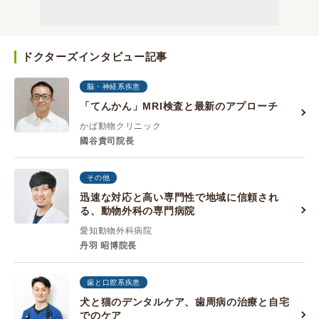
ドクターズインタビュー記事
脳・神経系疾患
「てんかん」MRI検査と最新のアプローチ
かば動物クリニック
國谷貴司院長
その他
迅速な対応と高い専門性で地域に信頼され
る、動物外科の専門病院
愛知動物外科病院
丹羽 昭博院長
歯と口腔系疾患
犬と猫のデンタルケア、歯周病の治療と自宅
でのケア