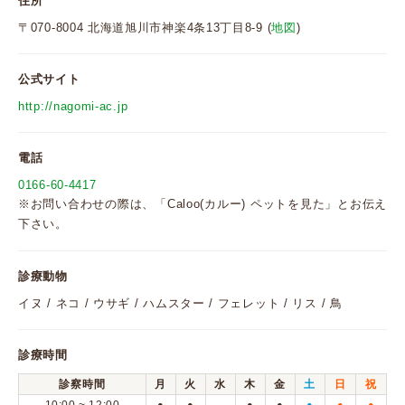
住所
〒070-8004 北海道旭川市神楽4条13丁目8-9 (
地図
)
公式サイト
http://nagomi-ac.jp
電話
0166-60-4417
※お問い合わせの際は、「Caloo(カルー) ペットを見た」とお伝え
下さい。
診療動物
イヌ / ネコ / ウサギ / ハムスター / フェレット / リス / 鳥
診療時間
診察時間
月
火
水
木
金
土
日
祝
●
●
●
●
●
●
●