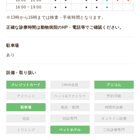
10:00 ~ 12:00
16:00 ~ 19:00
●
●
●
●
●
※13時から16時までは検査・手術時間となります。
正確な診療時間は動物病院のHP・電話等でご確認ください。
駐車場
あり
設備・取り扱い
クレジットカード
JAHA会員
アニコム
アイペット
ペット&ファミリー
予約可能
駐車場
救急・夜間
時間外診療
往診
往診専門
オンライン診療
トリミング
ペットホテル
二次診療専門