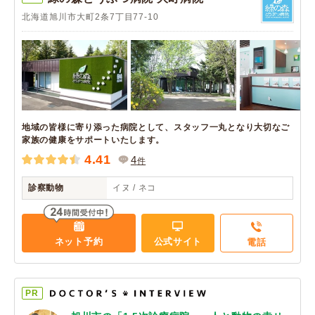
北海道旭川市大町2条7丁目77-10
地域の皆様に寄り添った病院として、スタッフ一丸となり大切なご
家族の健康をサポートいたします。
4.41
4
件
診察動物
イヌ / ネコ
ネット予約
公式サイト
電話
PR