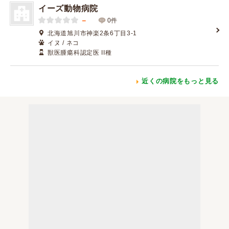
イーズ動物病院
－
0件
北海道旭川市神楽2条6丁目3-1
イヌ / ネコ
獣医腫瘍科認定医 II種
近くの病院をもっと見る