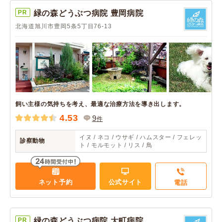
PR
緑の森どうぶつ病院 豊岡病院
北海道旭川市豊岡5条5丁目76-13
飼い主様の気持ちを考え、最適な治療方法を導き出します。
4.53
9
件
イヌ / ネコ / ウサギ / ハムスター / フェレッ
診察動物
ト / モルモット / リス / 鳥
ネット予約
公式サイト
電話
PR
緑の森どうぶつ病院 大町病院