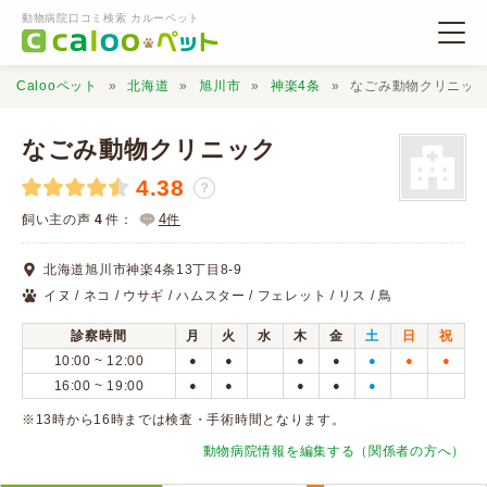
動物病院口コミ検索 カルーペット
Calooペット
北海道
旭川市
神楽4条
なごみ動物クリニッ
なごみ動物クリニック
4.38
？
動物病院検索
4
飼い主の声
4
件：
件
北海道旭川市神楽4条13丁目8-9
口コミ検索
イヌ / ネコ / ウサギ / ハムスター / フェレット / リス / 鳥
診察時間
月
火
水
木
金
土
日
祝
Calooペットとは？
10:00 ~ 12:00
●
●
●
●
●
●
●
16:00 ~ 19:00
●
●
●
●
●
口コミ投稿
※13時から16時までは検査・手術時間となります。
動物病院情報を編集する（関係者の方へ）