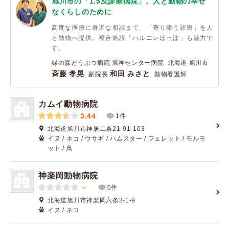
旭川市の「1.5次診療病院」。人と動物の幸せ
なくらしのために
高度な医療に身近な相談まで、「寄り添う診療」を人
と動物へ提供。複合施設「ハルニレほっぽ」も魅力で
す。
緑の森どうぶつ病院 旭神センター病院 北海道 旭川市
斉藤 孝晃
和田 みさと
副院長
動物看護師
カムイ動物病院
3.44
1件
北海道旭川市神居二条21-91-103
イヌ / ネコ / ウサギ / ハムスター / フェレット / モルモ
ット / 鳥
神楽岡動物病院
－
0件
北海道旭川市神楽岡六条3-1-9
イヌ / ネコ