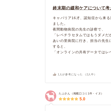
終末期の緩和ケアについて考
キャバリア16才、認知症から来
ました。
夜間動物病院の先生の診察で、
「レベチラセタムではもうダメだ
あいの里病院に行き、担当の先生
すると、
「オンラインの共有データではレベチ
1
人が参考になった （
2
人中）
たぷさん（掲載口コミ1件・イヌ）
5.0