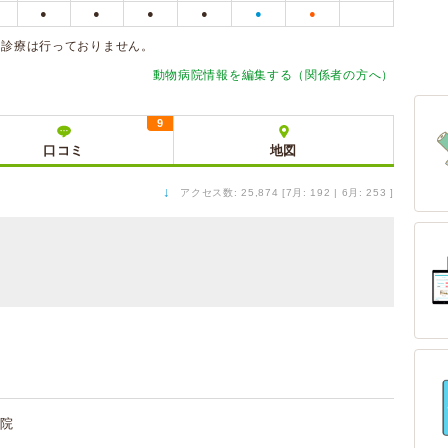
●
●
●
●
●
●
付・診療は行っておりません。
動物病院情報を編集する（関係者の方へ）
9
口コミ
地図
↓
アクセス数: 25,874 [7月: 192 | 6月: 253 ]
院