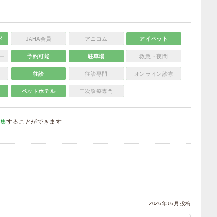
ド
JAHA会員
アニコム
アイペット
ー
予約可能
駐車場
救急・夜間
往診
往診専門
オンライン診療
ペットホテル
二次診療専門
編集
することができます
）
2026年06月投稿