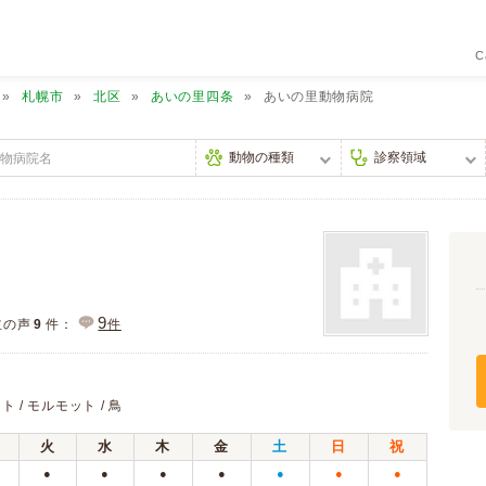
C
札幌市
北区
あいの里四条
あいの里動物病院
9
主の声
9
件：
件
ト / モルモット / 鳥
火
水
木
金
土
日
祝
●
●
●
●
●
●
●