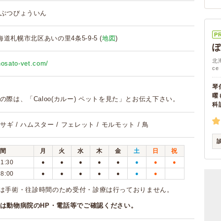
ぶつびょういん
P
 北海道札幌市北区あいの里4条5-9-5 (
地図
)
北
nosato-vet.com/
ce 
琴
曜
の際は、「Caloo(カルー) ペットを見た」とお伝え下さい。
科
 ウサギ / ハムスター / フェレット / モルモット / 鳥
間
月
火
水
木
金
土
日
祝
11:30
●
●
●
●
●
●
●
●
18:00
●
●
●
●
●
●
●
5:00は手術・往診時間のため受付・診療は行っておりません。
は動物病院のHP・電話等でご確認ください。