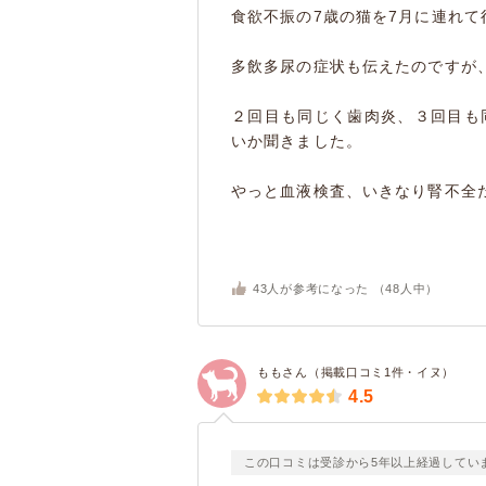
食欲不振の7歳の猫を7月に連れて
多飲多尿の症状も伝えたのですが
２回目も同じく歯肉炎、３回目も
いか聞きました。
やっと血液検査、いきなり腎不全だ
43
人が参考になった （
48
人中）
ももさん（掲載口コミ1件・イヌ）
4.5
この口コミは受診から5年以上経過してい