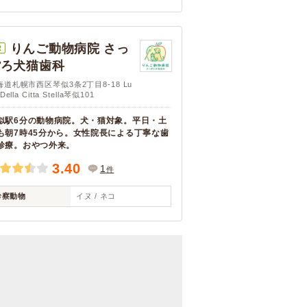
りんご動物病院 さっ
R
ぽろ犬猫歯科
海道札幌市西区琴似3条2丁目8-18 Lu
Della Citta Stella琴似101
似駅6分の動物病院。犬・猫対象。平日・土
も朝7時45分から。女性院長による丁寧な歯
診療。おやつ外来。
3.40
1
件
診察動物
イヌ / ネコ