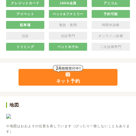
クレジットカード
JAHA会員
アニコム
アイペット
ペット&ファミリー
予約可能
駐車場
救急・夜間
時間外診療
往診
往診専門
オンライン診療
トリミング
ペットホテル
二次診療専門
ネット予約
地図
※地図はおおよその位置を表しています（ぴったり一致しないこともありま
す）