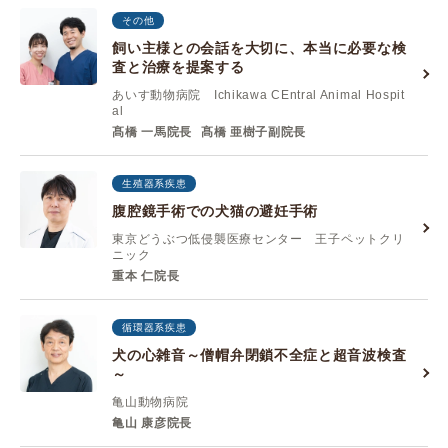
その他
飼い主様との会話を大切に、本当に必要な検
査と治療を提案する
あいす動物病院 Ichikawa CEntral Animal Hospit
al
髙橋 一馬院長
髙橋 亜樹子副院長
生殖器系疾患
腹腔鏡手術での犬猫の避妊手術
東京どうぶつ低侵襲医療センター 王子ペットクリ
ニック
重本 仁院長
循環器系疾患
犬の心雑音～僧帽弁閉鎖不全症と超音波検査
～
亀山動物病院
亀山 康彦院長