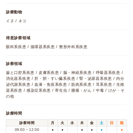
診療動物
イヌ / ネコ
得意診察領域
眼科系疾患 / 循環器系疾患 / 整形外科系疾患
診察領域
歯と口腔系疾患 / 皮膚系疾患 / 脳・神経系疾患 / 呼吸器系疾患 /
消化器系疾患 / 肝・胆・すい臓系疾患 / 腎・泌尿器系疾患 / 内分
泌代謝系疾患 / 血液・免疫系疾患 / 筋肉系疾患 / 耳系疾患 / 生殖
器系疾患 / 感染症系疾患 / 寄生虫 / 腫瘍・がん / 中毒 / けが・そ
の他
診療時間
診察時間
月
火
水
木
金
土
日
祝
09:00 ~ 12:00
●
●
●
●
●
●