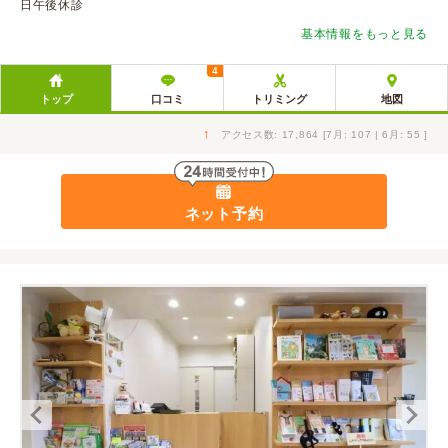
日午後休診
基本情報をもっと見る
4
トップ
口コミ
トリミング
地図
↑
アクセス数: 17,864 [7月: 107 | 6月: 55 ]
ネット予約