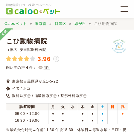
動物病院口コミ検索 カルーペット
Calooペット
東京都
目黒区
緑が丘
こひ動物病院
公式
こひ動物病院
（旧名: 安田獣医科医院）
3.96
？
動物病院検索
4
飼い主の声
4
件：
件
口コミ検索
東京都目黒区緑が丘1-5-22
イヌ / ネコ
Calooペットとは？
眼科系疾患 / 循環器系疾患 / 整形外科系疾患
診察時間
月
火
水
木
金
土
日
祝
口コミ投稿
09:00 ~ 12:00
●
●
●
●
●
●
16:30 ~ 19:00
●
●
●
●
●
※最終受付時間→午前11:30 午後18:30 休診日→毎週水曜・日曜・祝