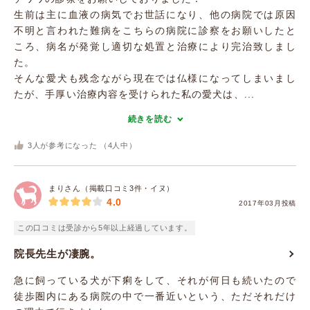
生前は主に血液の病気でお世話になり、他の病院では原因
不明と言われた難病をこちらの病院に診察をお願いしたと
ころ、病名が発覚し適切な処置と治療により完治致しまし
た。
そんな愛犬も残念ながら現在では仏様になってしまいまし
たが、手厚い治療内容を受けられた私の愛犬は、...
続きを読む
3
人が参考になった （
4
人中）
まりさん（掲載口コミ3件・イヌ）
4.0
2017年03月投稿
この口コミは受診から5年以上経過しています。
院長先生が凄腕。
急に飼っている犬が下痢をして、それが何日も続いたので
徒歩圏内にある病院の中で一番近いという、ただそれだけ