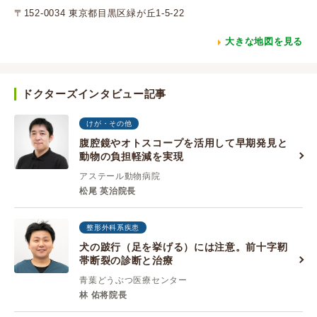
〒152-0034 東京都目黒区緑が丘1-5-22
大きな地図を見る
ドクターズインタビュー記事
けが・その他
腹腔鏡やオトスコープを活用して早期発見と
動物の負担軽減を実現
アステール動物病院
松尾 英治院長
整形外科系疾患
犬の跛行（足を挙げる）には注意。前十字靭
帯断裂の診断と治療
青葉どうぶつ医療センター
林 佑将院長