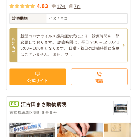
4.83
17
7
件
件
診察動物
イヌ / ネコ
新型コロナウイルス感染症対策により、診療時間を一部
お
変更しております。 診療時間は、平日 9:30～12:30／1
知
ら
5:00～18:00 となります。 日曜・祝日の診療時間に変更
せ
はございません。 また、ワ...
公式サイト
電話
PR
江古田まさ動物病院
東京都練馬区栄町８番５号