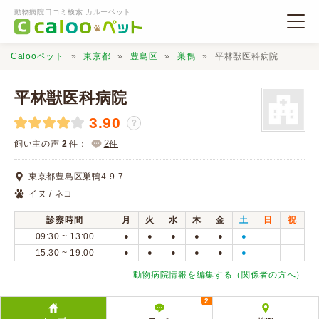
動物病院口コミ検索 カルーペット
Calooペット
東京都
豊島区
巣鴨
平林獣医科病院
平林獣医科病院
3.90
？
動物病院検索
2
飼い主の声
2
件：
件
東京都豊島区巣鴨4-9-7
口コミ検索
イヌ / ネコ
診察時間
月
火
水
木
金
土
日
祝
Calooペットとは？
09:30 ~ 13:00
●
●
●
●
●
●
15:30 ~ 19:00
●
●
●
●
●
●
口コミ投稿
動物病院情報を編集する（関係者の方へ）
2