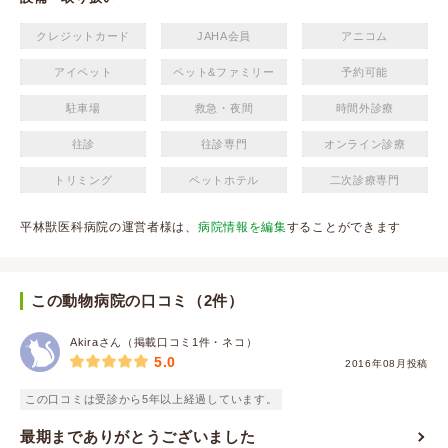
クレジットカード
JAHA会員
アニコム
アイペット
ペット&ファミリー
予約可能
駐車場
救急・夜間
時間外診療
往診
往診専門
オンライン診療
トリミング
ペットホテル
二次診療専門
平林獣医科病院の運営者様は、
病院情報を編集
することができます
この動物病院の口コミ（2件）
Akiraさん（掲載口コミ1件・ネコ）
5.0
2016年08月投稿
この口コミは受診から5年以上経過しています。
最期までありがとうございました