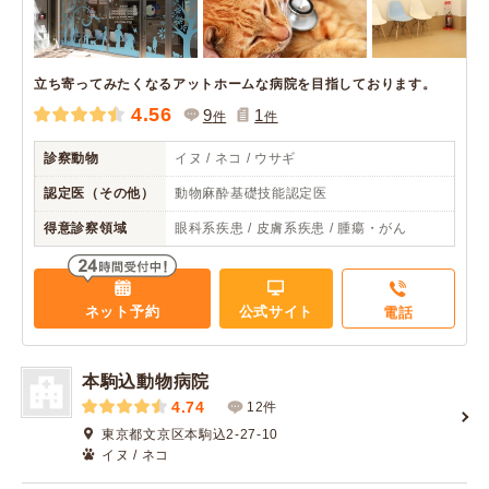
立ち寄ってみたくなるアットホームな病院を目指しております。
4.56
9
1
件
件
診察動物
イヌ / ネコ / ウサギ
認定医（その他）
動物麻酔基礎技能認定医
得意診察領域
眼科系疾患 / 皮膚系疾患 / 腫瘍・がん
ネット予約
公式サイト
電話
本駒込動物病院
4.74
12件
東京都文京区本駒込2-27-10
イヌ / ネコ