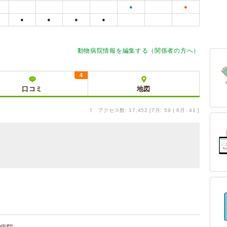
●
●
●
●
●
●
動物病院情報を編集する（関係者の方へ）
4
口コミ
地図
↑
アクセス数: 17,452 [7月: 59 | 6月: 41 ]