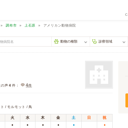
C
調布市
上石原
アメリカン動物病院
4
主の声
4
件：
件
ト / モルモット / 鳥
火
水
木
金
土
日
祝
●
●
●
●
●
●