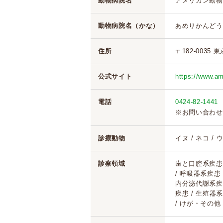
動物病院名
アメリカン動物
動物病院名（かな）
あめりかんどう
住所
〒182-0035 
公式サイト
https://www.a
電話
0424-82-1441
※お問い合わせ
診療動物
イヌ / ネコ /
診察領域
歯と口腔系疾患 
/ 呼吸器系疾患
内分泌代謝系疾患
疾患 / 生殖器系
/ けが・その他