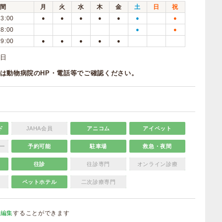
間
月
火
水
木
金
土
日
祝
13:00
●
●
●
●
●
●
●
18:00
●
●
19:00
●
●
●
●
●
日
は動物病院のHP・電話等でご確認ください。
ド
JAHA会員
アニコム
アイペット
ー
予約可能
駐車場
救急・夜間
往診
往診専門
オンライン診療
ペットホテル
二次診療専門
を編集
することができます