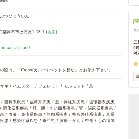
病院
ぶつびょういん
P
東
東京都調布市上石原1-13-1 (
地図
)
三
merican-ah.com/
0
対
の際は、「Caloo(カルー) ペットを見た」とお伝え下さい。
 ウサギ / ハムスター / フェレット / モルモット / 鳥
/ 眼科系疾患 / 皮膚系疾患 / 脳・神経系疾患 / 循環器系疾患
 / 消化器系疾患 / 肝・胆・すい臓系疾患 / 腎・泌尿器系疾患 /
 / 血液・免疫系疾患 / 筋肉系疾患 / 整形外科系疾患 / 耳系
疾患 / 感染症系疾患 / 寄生虫 / 腫瘍・がん / 中毒 / 心の病気