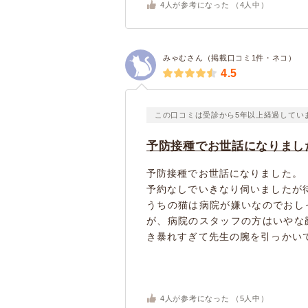
4
人が参考になった （
4
人中）
みゃむさん（掲載口コミ1件・ネコ）
4.5
この口コミは受診から5年以上経過してい
予防接種でお世話になりまし
予防接種でお世話になりました。
予約なしでいきなり伺いましたが
うちの猫は病院が嫌いなのでおし
が、病院のスタッフの方はいやな
き暴れすぎて先生の腕を引っかいてし
4
人が参考になった （
5
人中）