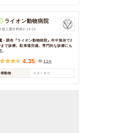
ライオン動物病院
R
京都三鷹市野崎2-19-15
鷹・調布『ライオン動物病院』年中無休で2
時まで診療。駐車場完備。専門的な診療にも
応。
4.35
11
件
診察動物
イヌ / ネコ