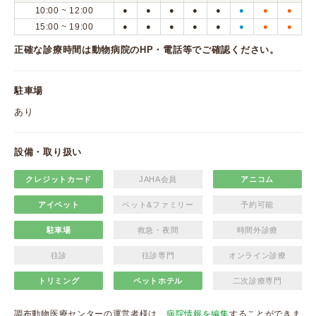
10:00 ~ 12:00
●
●
●
●
●
●
●
●
15:00 ~ 19:00
●
●
●
●
●
●
●
●
正確な診療時間は動物病院のHP・電話等でご確認ください。
駐車場
あり
設備・取り扱い
クレジットカード
JAHA会員
アニコム
アイペット
ペット&ファミリー
予約可能
駐車場
救急・夜間
時間外診療
往診
往診専門
オンライン診療
トリミング
ペットホテル
二次診療専門
調布動物医療センターの運営者様は、
病院情報を編集
することができま