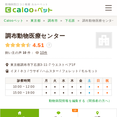
動物病院口コミ検索 カルーペット
Calooペット
東京都
調布市
下石原
調布動物医療センター
調布動物医療センター
4.51
？
動物病院検索
10
飼い主の声
10
件：
件
東京都調布市下石原3-11-7 ウエストベア1F
口コミ検索
イヌ / ネコ / ウサギ / ハムスター / フェレット / モルモット
診察時間
月
火
水
木
金
土
日
祝
Calooペットとは？
10:00 ~ 12:00
●
●
●
●
●
●
●
●
15:00 ~ 19:00
●
●
●
●
●
●
●
●
口コミ投稿
動物病院情報を編集する（関係者の方へ）
10