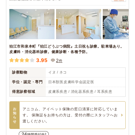
狛江市和泉本町『狛江どうぶつ病院』土日祝も診療。駐車場あり。
皮膚科・消化器科診療。健康診断・各種予防。
3.95
2
件
診察動物
イヌ / ネコ
学位・認定・専門
日本獣医皮膚科学会認定医
得意診察領域
皮膚系疾患 / 消化器系疾患 / 耳系疾患
お
アニコム、アイペット保険の窓口清算に対応していま
知
す。 保険証をお持ちの方は、受付の際にスタッフへお
ら
渡しください。
せ