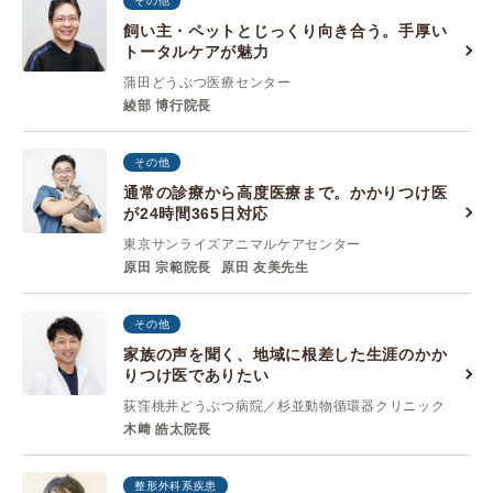
その他
飼い主・ペットとじっくり向き合う。手厚い
トータルケアが魅力
蒲田どうぶつ医療センター
綾部 博行院長
その他
通常の診療から高度医療まで。かかりつけ医
が24時間365日対応
東京サンライズアニマルケアセンター
原田 宗範院長
原田 友美先生
その他
家族の声を聞く、地域に根差した生涯のかか
りつけ医でありたい
荻窪桃井どうぶつ病院／杉並動物循環器クリニック
木﨑 皓太院長
整形外科系疾患