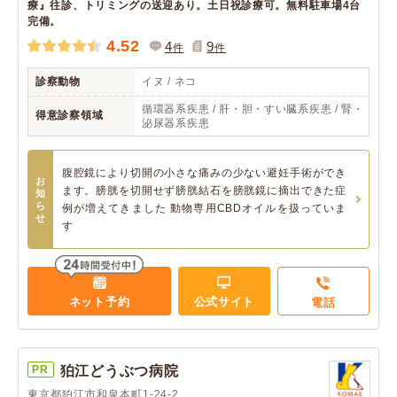
療』往診、トリミングの送迎あり。土日祝診療可。無料駐車場4台
完備。
4.52
4
9
件
件
診察動物
イヌ / ネコ
循環器系疾患 / 肝・胆・すい臓系疾患 / 腎・
得意診察領域
泌尿器系疾患
腹腔鏡により切開の小さな痛みの少ない避妊手術ができ
お
ます。膀胱を切開せず膀胱結石を膀胱鏡に摘出できた症
知
ら
例が増えてきました 動物専用CBDオイルを扱っていま
せ
す
ネット予約
公式サイト
電話
PR
狛江どうぶつ病院
東京都狛江市和泉本町1-24-2