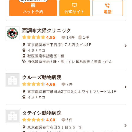
ネット予約
公式サイト
電話
西調布犬猫クリニック
4.85
14件
1
件
東京都調布市下石原1-7-8 西浜ビル1F
イヌ / ネコ
獣医腫瘍科認定医 II種
消化器系疾患 / 肝・胆・すい臓系疾患 / 腫瘍・がん
クルーズ動物病院
4.66
7件
東京都調布市飛田給2丁目6-5 ホワイトマリービル1F
イヌ / ネコ
タテイシ動物病院
4.60
6件
東京都調布市布田２丁目２５−３