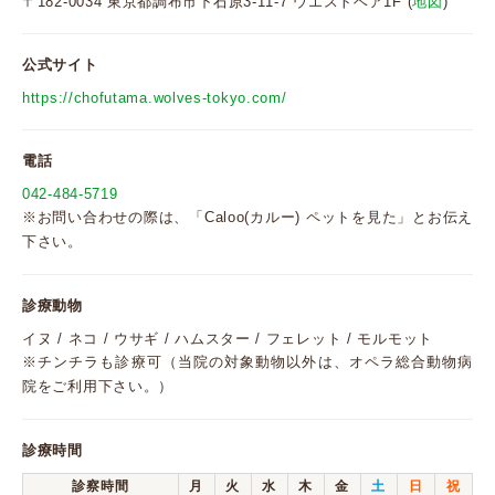
〒182-0034 東京都調布市下石原3-11-7 ウエストベア1F (
地図
)
公式サイト
https://chofutama.wolves-tokyo.com/
電話
042-484-5719
※お問い合わせの際は、「Caloo(カルー) ペットを見た」とお伝え
下さい。
診療動物
イヌ / ネコ / ウサギ / ハムスター / フェレット / モルモット
※チンチラも診療可（当院の対象動物以外は、オペラ総合動物病
院をご利用下さい。）
診療時間
診察時間
月
火
水
木
金
土
日
祝