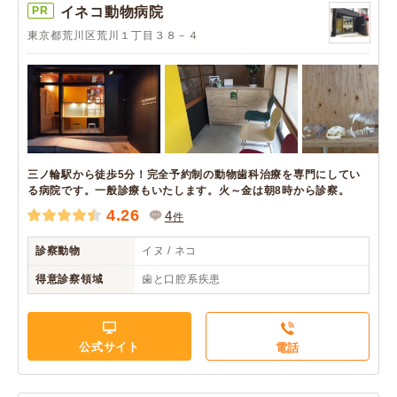
PR
イネコ動物病院
東京都荒川区荒川１丁目３８－４
三ノ輪駅から徒歩5分！完全予約制の動物歯科治療を専門にしてい
る病院です。一般診療もいたします。火～金は朝8時から診察。
4.26
4
件
診察動物
イヌ / ネコ
得意診察領域
歯と口腔系疾患
公式サイト
電話