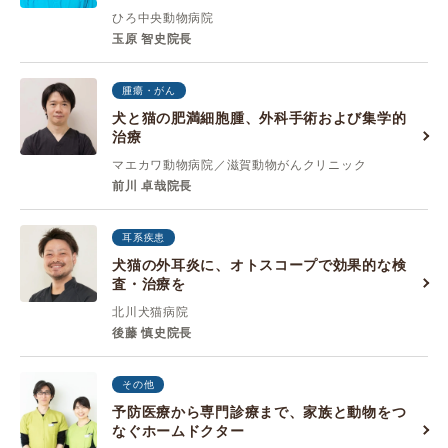
ひろ中央動物病院
玉原 智史院長
腫瘍・がん
犬と猫の肥満細胞腫、外科手術および集学的
治療
マエカワ動物病院／滋賀動物がんクリニック
前川 卓哉院長
耳系疾患
犬猫の外耳炎に、オトスコープで効果的な検
査・治療を
北川犬猫病院
後藤 慎史院長
その他
予防医療から専門診療まで、家族と動物をつ
なぐホームドクター