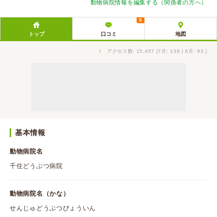
動物病院情報を編集する（関係者の方へ）
5
トップ
口コミ
地図
↑
アクセス数: 15,457 [7月: 136 | 6月: 93 ]
基本情報
動物病院名
千住どうぶつ病院
動物病院名（かな）
せんじゅどうぶつびょういん