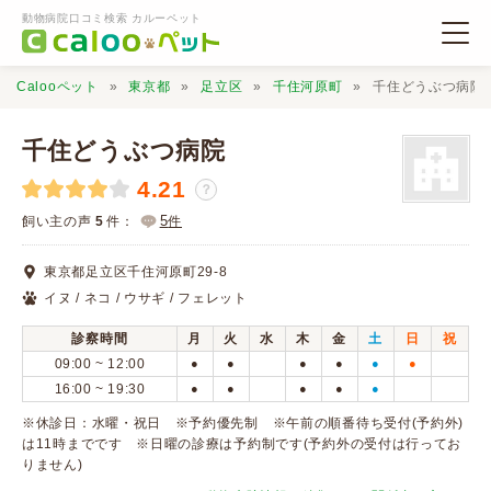
動物病院口コミ検索 カルーペット
Calooペット
東京都
足立区
千住河原町
千住どうぶつ病院
千住どうぶつ病院
4.21
？
動物病院検索
5
飼い主の声
5
件：
件
東京都足立区千住河原町29-8
口コミ検索
イヌ / ネコ / ウサギ / フェレット
診察時間
月
火
水
木
金
土
日
祝
Calooペットとは？
09:00 ~ 12:00
●
●
●
●
●
●
16:00 ~ 19:30
●
●
●
●
●
口コミ投稿
※休診日：水曜・祝日 ※予約優先制 ※午前の順番待ち受付(予約外)
は11時までです ※日曜の診療は予約制です(予約外の受付は行ってお
りません)