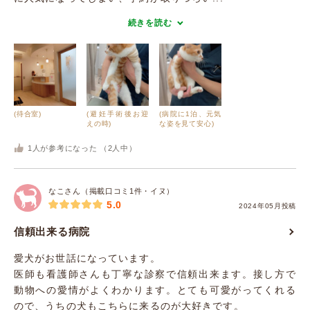
続きを読む
(待合室)
(避妊手術後お迎
(病院に1泊、元気
えの時)
な姿を見て安心)
1
人が参考になった （
2
人中）
なこさん（掲載口コミ1件・イヌ）
5.0
2024年05月投稿
信頼出来る病院
愛犬がお世話になっています。
医師も看護師さんも丁寧な診察で信頼出来ます。接し方で
動物への愛情がよくわかります。とても可愛がってくれる
ので、うちの犬もこちらに来るのが大好きです。