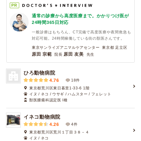
PR
通常の診療から高度医療まで。かかりつけ医が
24時間365日対応
一般診療はもちろん、CT完備で高度医療や夜間救急も
対応可能。24時間稼働している街の獣医さんです。
東京サンライズアニマルケアセンター 東京都 足立区
原田 宗範
原田 友美
院長
先生
ひろ動物病院
4.76
18件
東京都荒川区東日暮里1-33-6 1階
イヌ / ネコ / ウサギ / ハムスター / フェレット
獣医腫瘍科認定医 I種
イネコ動物病院
4.26
4件
東京都荒川区荒川１丁目３８－４
イヌ / ネコ