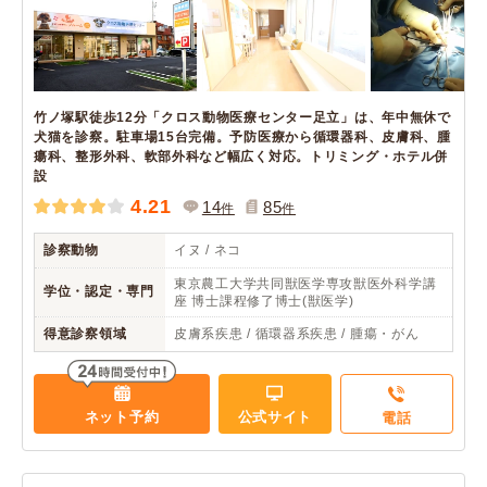
竹ノ塚駅徒歩12分「クロス動物医療センター足立」は、年中無休で
犬猫を診察。駐車場15台完備。予防医療から循環器科、皮膚科、腫
瘍科、整形外科、軟部外科など幅広く対応。トリミング・ホテル併
設
4.21
14
85
件
件
診察動物
イヌ / ネコ
東京農工大学共同獣医学専攻獣医外科学講
学位・認定・専門
座 博士課程修了博士(獣医学)
得意診察領域
皮膚系疾患 / 循環器系疾患 / 腫瘍・がん
ネット予約
公式サイト
電話