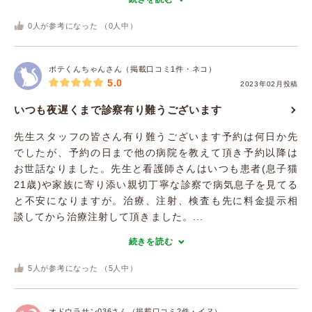
0
人が参考になった （
0
人中）
ポテくんちゃんさん（掲載口コミ1件・ネコ）
5.0
2023年02月投稿
いつも夜遅くまで診察有り難うございます
先生スタッフの皆さん有り難うございます予約は何日か先
でしたが、予約の日まで他の病院を教えて頂き予約以降は
お世話なりました。先生と看護師さんはいつも患者(息子猫
21歳)や家族に寄り添い親切丁寧な診察で病気息子を見てる
と不安になりますが。治療、注射、検査も先に料金提示相
談してから治療注射して頂きました。...
続きを読む
5
人が参考になった （
5
人中）
オドウラサン036さん（掲載口コミ2件・イヌ）