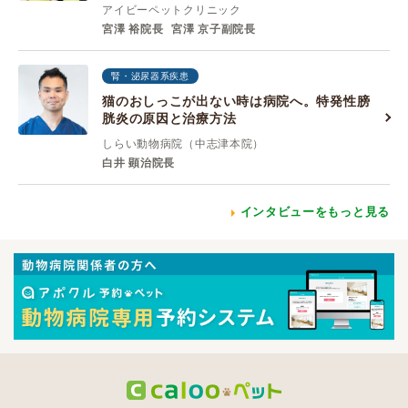
アイビーペットクリニック
宮澤 裕院長
宮澤 京子副院長
腎・泌尿器系疾患
猫のおしっこが出ない時は病院へ。特発性膀
胱炎の原因と治療方法
しらい動物病院（中志津本院）
白井 顕治院長
インタビューをもっと見る