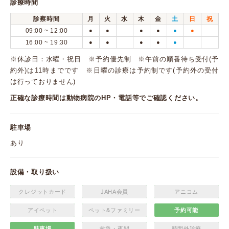
診療時間
診察時間
月
火
水
木
金
土
日
祝
09:00 ~ 12:00
●
●
●
●
●
●
16:00 ~ 19:30
●
●
●
●
●
※休診日：水曜・祝日 ※予約優先制 ※午前の順番待ち受付(予
約外)は11時までです ※日曜の診療は予約制です(予約外の受付
は行っておりません)
正確な診療時間は動物病院のHP・電話等でご確認ください。
駐車場
あり
設備・取り扱い
クレジットカード
JAHA会員
アニコム
アイペット
ペット&ファミリー
予約可能
駐車場
救急・夜間
時間外診療