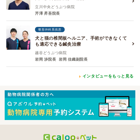
立川中央どうぶつ病院
芹澤 昇吾院長
整形外科系疾患
犬と猫の椎間板ヘルニア、手術ができなくて
も適応できる鍼灸治療
越谷どうぶつ病院
岩岡 渉院長
岩岡 佳織副院長
インタビューをもっと見る