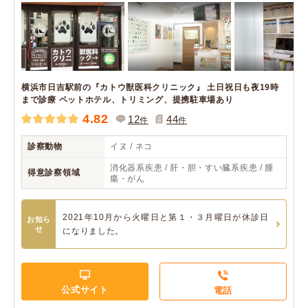
横浜市日吉駅前の『カトウ獣医科クリニック』 土日祝日も夜19時
まで診療 ペットホテル、トリミング、提携駐車場あり
4.82
12
44
件
件
診察動物
イヌ / ネコ
消化器系疾患 / 肝・胆・すい臓系疾患 / 腫
得意診察領域
瘍・がん
2021年10月から火曜日と第１・３月曜日が休診日
お知ら
せ
になりました。
公式サイト
電話