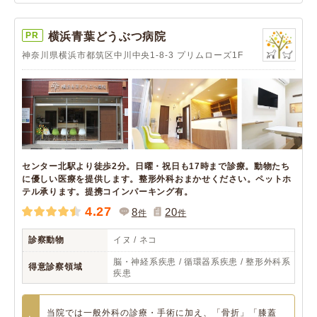
PR
横浜青葉どうぶつ病院
神奈川県横浜市都筑区中川中央1-8-3 プリムローズ1F
センター北駅より徒歩2分。日曜・祝日も17時まで診療。動物たち
に優しい医療を提供します。整形外科おまかせください。ペットホ
テル承ります。提携コインパーキング有。
4.27
8
20
件
件
診察動物
イヌ / ネコ
脳・神経系疾患 / 循環器系疾患 / 整形外科系
得意診察領域
疾患
当院では一般外科の診療・手術に加え、「骨折」「膝蓋