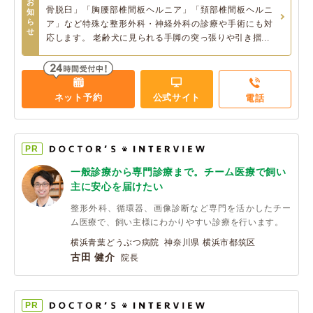
お
骨脱臼」「胸腰部椎間板ヘルニア」「頚部椎間板ヘルニ
知
ら
ア」など特殊な整形外科・神経外科の診療や手術にも対
せ
応します。 老齢犬に見られる手脚の突っ張りや引き摺...
ネット予約
公式サイト
電話
PR
一般診療から専門診療まで。チーム医療で飼い
主に安心を届けたい
整形外科、循環器、画像診断など専門を活かしたチー
ム医療で、飼い主様にわかりやすい診療を行います。
横浜青葉どうぶつ病院 神奈川県 横浜市都筑区
古田 健介
院長
PR