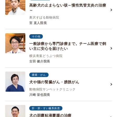
高齢犬の止まらない咳～慢性気管支炎の治療
～
奥沢すばる動物病院
宮 直人院長
その他
一般診療から専門診療まで。チーム医療で飼
い主に安心を届けたい
横浜青葉どうぶつ病院
古田 健介院長
腫瘍・がん
犬や猫の腎臓がん・膀胱がん
動物病院サンペットクリニック
川崎 栄也院長
肝・胆・すい臓系疾患
犬の胆嚢粘液嚢腫の治療