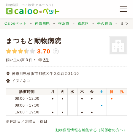
動物病院口コミ検索 カルーペット
Calooペット
神奈川県
横浜市
都筑区
牛久保西
まつも
まつもと動物病院
3.70
？
動物病院検索
3
飼い主の声
3
件：
件
神奈川県横浜市都筑区牛久保西2-21-10
口コミ検索
イヌ / ネコ
診察時間
月
火
水
木
金
土
日
祝
Calooペットとは？
08:00 ~ 12:00
●
●
●
●
●
08:00 ~ 17:00
●
16:00 ~ 19:00
●
●
●
●
口コミ投稿
※休診日／水曜日・祝日
動物病院情報を編集する（関係者の方へ）