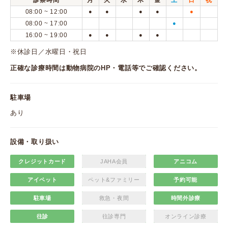
診察時間
月
火
水
木
金
土
日
祝
08:00 ~ 12:00
●
●
●
●
●
08:00 ~ 17:00
●
16:00 ~ 19:00
●
●
●
●
※休診日／水曜日・祝日
正確な診療時間は動物病院のHP・電話等でご確認ください。
駐車場
あり
設備・取り扱い
クレジットカード
JAHA会員
アニコム
アイペット
ペット&ファミリー
予約可能
駐車場
救急・夜間
時間外診療
往診
往診専門
オンライン診療