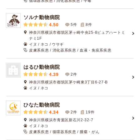
循環器系疾患 / 消化器系疾患 / 中毒
ソルナ動物病院
4.50
5件
8
件
神奈川県横浜市都筑区茅ヶ崎中央25-8ピュアハートミ
ナミ1F
イヌ / ネコ / ウサギ
皮膚系疾患 / 消化器系疾患 / 血液・免疫系疾患
はるひ動物病院
4.39
2件
神奈川県横浜市都筑区茅ケ崎東3丁目6-27-B
イヌ / ネコ
ひなた動物病院
4.34
2件
19
件
神奈川県横浜市青葉区新石川2-32-7
イヌ / ネコ
皮膚系疾患 / 循環器系疾患 / 腫瘍・がん