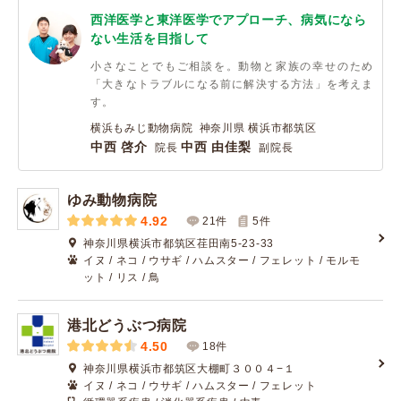
西洋医学と東洋医学でアプローチ、病気になら
ない生活を目指して
小さなことでもご相談を。動物と家族の幸せのため
「大きなトラブルになる前に解決する方法」を考えま
す。
横浜もみじ動物病院 神奈川県 横浜市都筑区
中西 啓介
中西 由佳梨
院長
副院長
ゆみ動物病院
4.92
21件
5
件
神奈川県横浜市都筑区荏田南5-23-33
イヌ / ネコ / ウサギ / ハムスター / フェレット / モルモ
ット / リス / 鳥
港北どうぶつ病院
4.50
18件
神奈川県横浜市都筑区大棚町３００４−１
イヌ / ネコ / ウサギ / ハムスター / フェレット