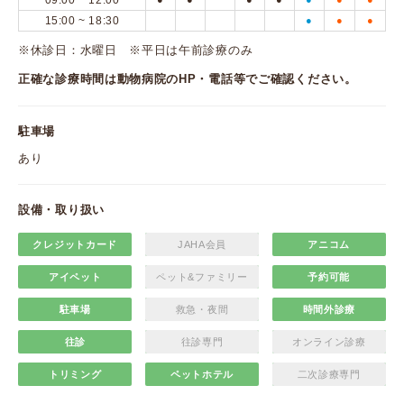
09:00 ~ 12:00
15:00 ~ 18:30
●
●
●
※休診日：水曜日 ※平日は午前診療のみ
正確な診療時間は動物病院のHP・電話等でご確認ください。
駐車場
あり
設備・取り扱い
クレジットカード
JAHA会員
アニコム
アイペット
ペット&ファミリー
予約可能
駐車場
救急・夜間
時間外診療
往診
往診専門
オンライン診療
トリミング
ペットホテル
二次診療専門