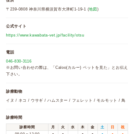
住所
〒239-0808 神奈川県横須賀市大津町1-19-1 (
地図
)
公式サイト
https://www.kawabata-vet.jp/facility/otsu
電話
046-830-3116
※お問い合わせの際は、「Caloo(カルー) ペットを見た」とお伝え
下さい。
診療動物
イヌ / ネコ / ウサギ / ハムスター / フェレット / モルモット / 鳥
診療時間
診察時間
月
火
水
木
金
土
日
祝
●
●
●
●
●
●
●