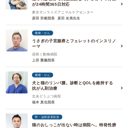
が24時間365日対応
東京サンライズアニマルケアセンター
原田 宗範院長
原田 友美先生
腫瘍・がん
うさぎの子宮腺癌とフェレットのインスリノ
ーマ
花咲く動物病院
上田 憲義院長
腫瘍・がん
犬と猫のリンパ腫。診断とQOLを維持する
抗がん剤治療
北央どうぶつ病院
福本 真也院長
腎・泌尿器系疾患
猫のおしっこが出ない時は病院へ。特発性膀