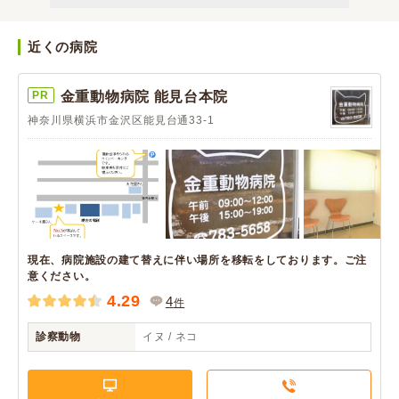
近くの病院
PR
金重動物病院 能見台本院
神奈川県横浜市金沢区能見台通33-1
現在、病院施設の建て替えに伴い場所を移転をしております。ご注
意ください。
4.29
4
件
診察動物
イヌ / ネコ