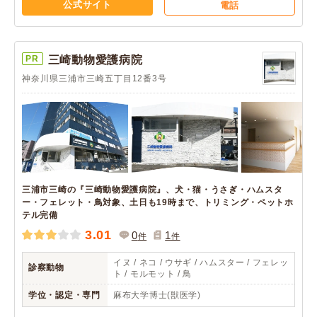
公式サイト
電話
PR
三崎動物愛護病院
神奈川県三浦市三崎五丁目12番3号
三浦市三崎の『三崎動物愛護病院』、犬・猫・うさぎ・ハムスタ
ー・フェレット・鳥対象、土日も19時まで、トリミング・ペットホ
テル完備
3.01
0
1
件
件
イヌ / ネコ / ウサギ / ハムスター / フェレッ
診察動物
ト / モルモット / 鳥
学位・認定・専門
麻布大学博士(獣医学)