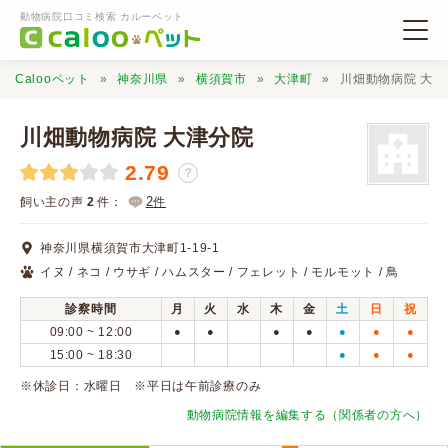
動物病院口コミ検索 カルーペット
Calooペット
神奈川県
横須賀市
大津町
川畑動物病院 大津
川畑動物病院 大津分院
2.79
？
動物病院検索
2
飼い主の声
2
件：
件
神奈川県横須賀市大津町1-19-1
口コミ検索
イヌ / ネコ / ウサギ / ハムスター / フェレット / モルモット / 鳥
診察時間
月
火
水
木
金
土
日
祝
Calooペットとは？
09:00 ~ 12:00
●
●
●
●
●
●
●
15:00 ~ 18:30
●
●
●
口コミ投稿
※休診日：水曜日 ※平日は午前診療のみ
動物病院情報を編集する（関係者の方へ）