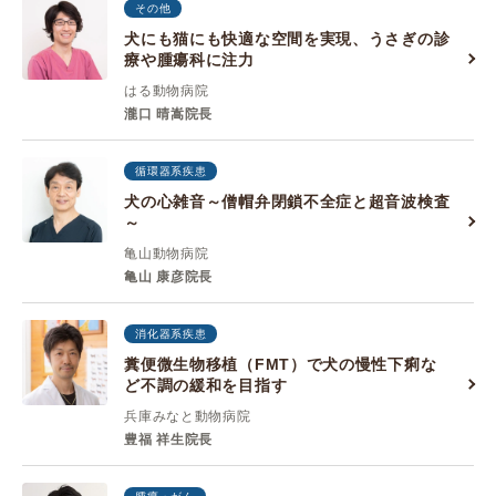
その他
犬にも猫にも快適な空間を実現、うさぎの診
療や腫瘍科に注力
はる動物病院
瀧口 晴嵩院長
循環器系疾患
犬の心雑音～僧帽弁閉鎖不全症と超音波検査
～
亀山動物病院
亀山 康彦院長
消化器系疾患
糞便微生物移植（FMT）で犬の慢性下痢な
ど不調の緩和を目指す
兵庫みなと動物病院
豊福 祥生院長