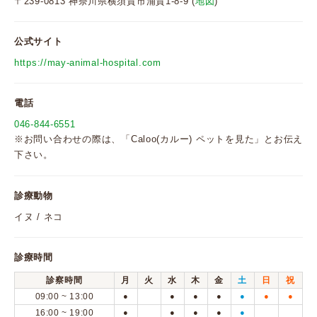
〒239-0813 神奈川県横須賀市浦賀1-8-9 (
地図
)
公式サイト
https://may-animal-hospital.com
電話
046-844-6551
※お問い合わせの際は、「Caloo(カルー) ペットを見た」とお伝え
下さい。
診療動物
イヌ / ネコ
診療時間
診察時間
月
火
水
木
金
土
日
祝
09:00 ~ 13:00
●
●
●
●
●
●
●
16:00 ~ 19:00
●
●
●
●
●