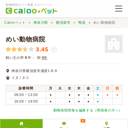
動物病院口コミ検索 カルーペット
Calooペット
神奈川県
横須賀市
鴨居
めい動物病院
めい動物病院
3.45
？
動物病院検索
9
飼い主の声
9
件：
件
神奈川県横須賀市浦賀1-8-9
口コミ検索
イヌ / ネコ
診察時間
月
火
水
木
金
土
日
祝
Calooペットとは？
09:00 ~ 13:00
●
●
●
●
●
●
●
16:00 ~ 19:00
●
●
●
●
●
口コミ投稿
動物病院情報を編集する（関係者の方へ）
9