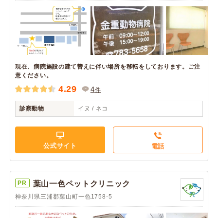
現在、病院施設の建て替えに伴い場所を移転をしております。ご注
意ください。
4.29
4
件
診察動物
イヌ / ネコ
公式サイト
電話
PR
葉山一色ペットクリニック
神奈川県三浦郡葉山町一色1758-5