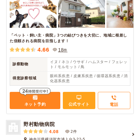
「ペット・飼い主・病院」3つの結びつきを大切に、地域に根差し
た信頼される病院を目指します！
4.66
18
件
イヌ / ネコ / ウサギ / ハムスター / フェレッ
診察動物
ト / モルモット / 鳥
眼科系疾患 / 皮膚系疾患 / 循環器系疾患 / 消
得意診察領域
化器系疾患
ネット予約
公式サイト
電話
野村動物病院
4.08
2件
神奈川県横須賀市浦上台3-22-5