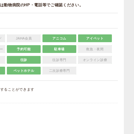
は動物病院のHP・電話等でご確認ください。
ド
JAHA会員
アニコム
アイペット
ー
予約可能
駐車場
救急・夜間
往診
往診専門
オンライン診療
ペットホテル
二次診療専門
集
することができます
）