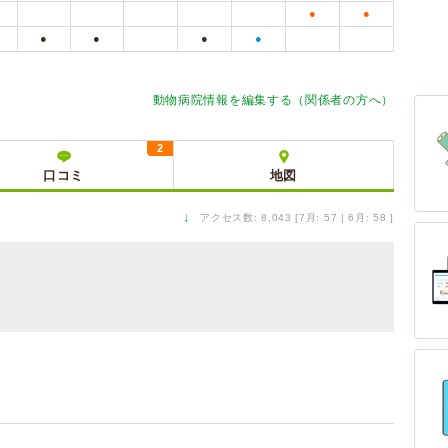
●
●
●
●
●
●
動物病院情報を編集する（関係者の方へ）
2
口コミ
地図
↓
アクセス数: 8,043 [7月: 57 | 6月: 58 ]