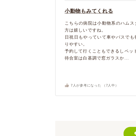
小動物もみてくれる
こちらの病院は小動物系のハムス
方は嬉しいですね。
日祝日もやっていて車やバスでも
りやすい。
予約して行くこともできるしペッ
待合室は白基調で窓ガラスか...
7
人が参考になった （
7
人中）