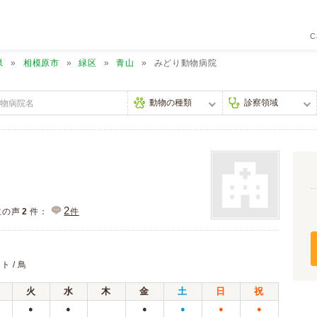
C
県
相模原市
緑区
青山
みどり動物病院
2
主の声
2
件：
件
ト / 鳥
火
水
木
金
土
日
祝
●
●
●
●
●
●