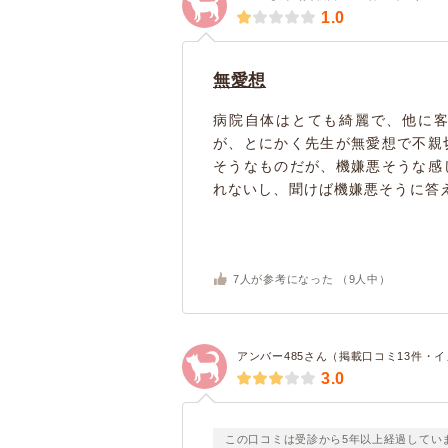
1.0
無愛想
病院自体はとても綺麗で、他に
が、とにかく先生が無愛想で不親
そうなものだが、機嫌悪そうな感
れないし、聞けば機嫌悪そうに答え
7
人が参考になった （
9
人中）
アンバー485さん（掲載口コミ13件・
3.0
この口コミは受診から5年以上経過してい