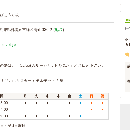
びょういん
P
神
 神奈川県相模原市緑区青山930-2 (
地図
)
ホ
ri-vet.jp
力
の際は、「Caloo(カルー) ペットを見た」とお伝え下さい。
ウサギ / ハムスター / モルモット / 鳥
間
月
火
水
木
金
土
日
祝
12:00
●
●
●
●
●
●
●
17:00
●
●
19:00
●
●
●
●
●
日・第3日曜日