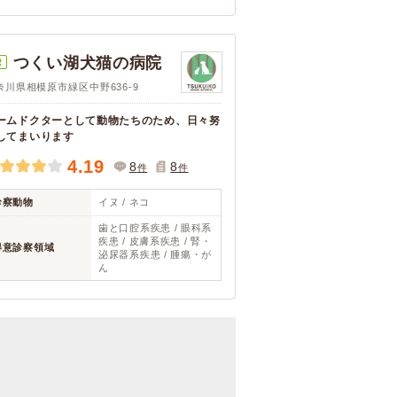
つくい湖犬猫の病院
R
奈川県相模原市緑区中野636-9
ームドクターとして動物たちのため、日々努
してまいります
4.19
8
8
件
件
診察動物
イヌ / ネコ
歯と口腔系疾患 / 眼科系
疾患 / 皮膚系疾患 / 腎・
得意診察領域
泌尿器系疾患 / 腫瘍・が
ん