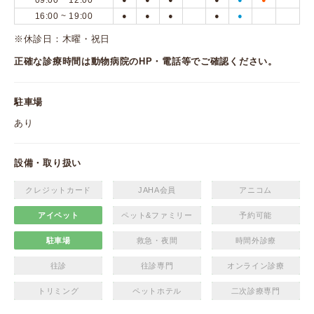
09:00 ~ 12:00
16:00 ~ 19:00
●
●
●
●
●
※休診日：木曜・祝日
正確な診療時間は動物病院のHP・電話等でご確認ください。
駐車場
あり
設備・取り扱い
クレジットカード
JAHA会員
アニコム
アイペット
ペット&ファミリー
予約可能
駐車場
救急・夜間
時間外診療
往診
往診専門
オンライン診療
トリミング
ペットホテル
二次診療専門