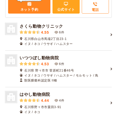
ネット予約
公式サイト
電話
さくら動物クリニック
4.55
6件
石川県白山市馬場2丁目23-1
イヌ / ネコ / ウサギ / ハムスター
いつつぼし動物病院
4.53
6件
石川県 野々市市 菅原町21番46号
イヌ / ネコ / ウサギ / ハムスター / モルモット / 鳥
獣医腫瘍科認定医 II種
はやし動物病院
4.44
4件
石川県野々市市粟田3-91
イヌ / ネコ