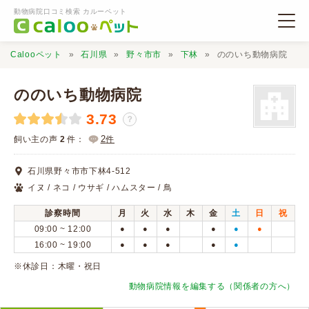
動物病院口コミ検索 カルーペット
Calooペット
石川県
野々市市
下林
ののいち動物病院
ののいち動物病院
3.73
？
動物病院検索
2
飼い主の声
2
件：
件
石川県野々市市下林4-512
口コミ検索
イヌ / ネコ / ウサギ / ハムスター / 鳥
診察時間
月
火
水
木
金
土
日
祝
Calooペットとは？
09:00 ~ 12:00
●
●
●
●
●
●
16:00 ~ 19:00
●
●
●
●
●
口コミ投稿
※休診日：木曜・祝日
動物病院情報を編集する（関係者の方へ）