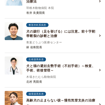
治療法
羽根木動物病院 本院
有井 良貴院長
整形外科系疾患
犬の跛行（足を挙げる）には注意。前十字靭
帯断裂の診断と治療
青葉どうぶつ医療センター
林 佑将院長
生殖器系疾患
犬と猫の避妊去勢手術（不妊手術）～検査、
手術、術後管理～
木場きたむら動物病院
北村 亮院長
循環器系疾患
高齢犬の止まらない咳～慢性気管支炎の治療
～