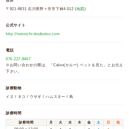
住所
〒921-8831 石川県野々市市下林4-512 (
地図
)
公式サイト
http://nonoichi-doubutsu.com
電話
076-227-8467
※お問い合わせの際は、「Caloo(カルー) ペットを見た」とお伝え
下さい。
診療動物
イヌ / ネコ / ウサギ / ハムスター / 鳥
診療時間
診察時間
月
火
水
木
金
土
日
祝
●
●
●
●
●
●