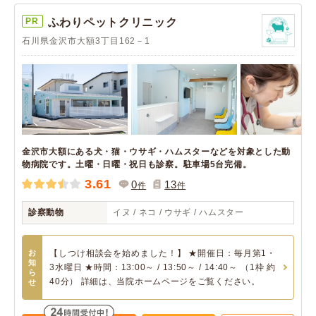
PR
ふわりペットクリニック
石川県金沢市大額3丁目162－1
金沢市大額にある犬・猫・ウサギ・ハムスターなどを対象とした動
物病院です。土曜・日曜・祝日も診察。駐車場5台完備。
3.61
0
13
件
件
診察動物
イヌ / ネコ / ウサギ / ハムスター
お
【しつけ相談会を始めました！】 ★開催日：毎月第1・
知
3水曜日 ★時間：13:00～ / 13:50～ / 14:40～ （1枠 約
ら
40分） 詳細は、当院ホームページをご覧ください。
せ