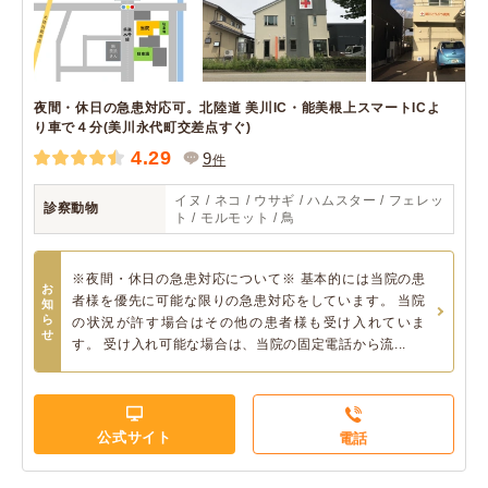
夜間・休日の急患対応可。北陸道 美川IC・能美根上スマートICよ
り車で４分(美川永代町交差点すぐ)
4.29
9
件
イヌ / ネコ / ウサギ / ハムスター / フェレッ
診察動物
ト / モルモット / 鳥
※夜間・休日の急患対応について※ 基本的には当院の患
お
者様を優先に可能な限りの急患対応をしています。 当院
知
ら
の状況が許す場合はその他の患者様も受け入れていま
せ
す。 受け入れ可能な場合は、当院の固定電話から流...
公式サイト
電話