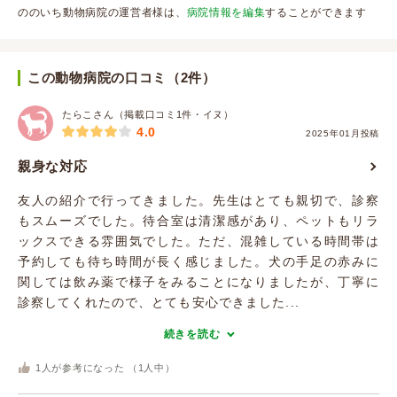
ののいち動物病院の運営者様は、
病院情報を編集
することができます
この動物病院の口コミ（2件）
たらこさん（掲載口コミ1件・イヌ）
4.0
2025年01月投稿
親身な対応
友人の紹介で行ってきました。先生はとても親切で、診察
もスムーズでした。待合室は清潔感があり、ペットもリラ
ックスできる雰囲気でした。ただ、混雑している時間帯は
予約しても待ち時間が長く感じました。犬の手足の赤みに
関しては飲み薬で様子をみることになりましたが、丁寧に
診察してくれたので、とても安心できました...
続きを読む
1
人が参考になった （
1
人中）