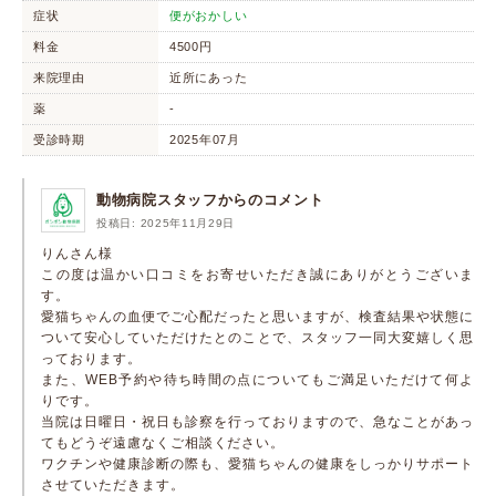
症状
便がおかしい
料金
4500円
来院理由
近所にあった
薬
-
受診時期
2025年07月
動物病院スタッフからのコメント
投稿日: 2025年11月29日
りんさん様
この度は温かい口コミをお寄せいただき誠にありがとうございま
す。
愛猫ちゃんの血便でご心配だったと思いますが、検査結果や状態に
ついて安心していただけたとのことで、スタッフ一同大変嬉しく思
っております。
また、WEB予約や待ち時間の点についてもご満足いただけて何よ
りです。
当院は日曜日・祝日も診察を行っておりますので、急なことがあっ
てもどうぞ遠慮なくご相談ください。
ワクチンや健康診断の際も、愛猫ちゃんの健康をしっかりサポート
させていただきます。