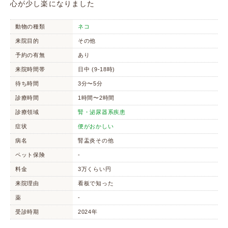
心が少し楽になりました
動物の種類
ネコ
来院目的
その他
予約の有無
あり
来院時間帯
日中 (9-18時)
待ち時間
3分〜5分
診療時間
1時間〜2時間
診療領域
腎・泌尿器系疾患
症状
便がおかしい
病名
腎盂炎その他
ペット保険
-
料金
3万くらい円
来院理由
看板で知った
薬
-
受診時期
2024年