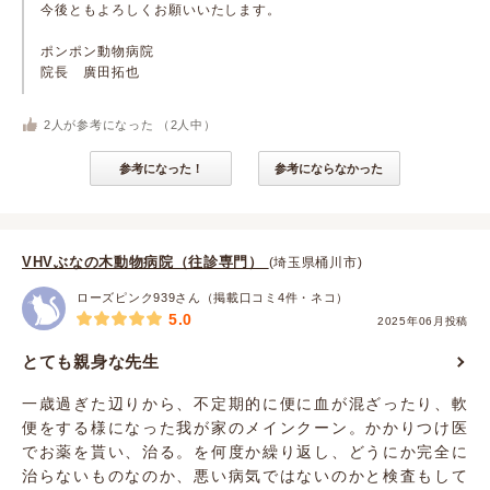
今後ともよろしくお願いいたします。
ポンポン動物病院
院長 廣田拓也
2
人が参考になった （
2
人中）
参考になった！
参考にならなかった
VHVぶなの木動物病院（往診専門）
(埼玉県桶川市)
ローズピンク939さん（掲載口コミ4件・ネコ）
5.0
2025年06月投稿
とても親身な先生
一歳過ぎた辺りから、不定期的に便に血が混ざったり、軟
便をする様になった我が家のメインクーン。かかりつけ医
でお薬を貰い、治る。を何度か繰り返し、どうにか完全に
治らないものなのか、悪い病気ではないのかと検査もして