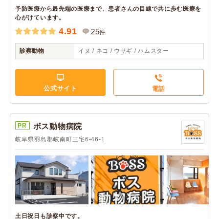
予防医療から最先端の医療まで。患者さんの目線で共に歩む医療を
心がけています。
4.91
25
件
診察動物
イヌ / ネコ / ウサギ / ハムスター
公式サイト
電話
PR
ボス動物病院
岐阜県羽島郡岐南町三宅6-46-1
土日祝日も診察中です。