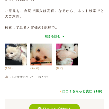
ご意見を。自院で購入は高価になるから、ネット検索でと
のご意見。
検索してみると定価の6割程で...
続きを読む
(12歳)
(3ケ月)
(猛犬)
9
人が参考になった （
10
人中）
口コミをもっと読む（1件）