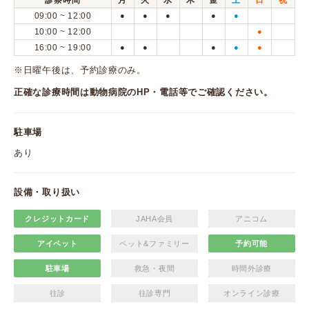
診察時間
月
火
水
木
金
土
日
祝
09:00 ~ 12:00
●
●
●
●
●
10:00 ~ 12:00
●
16:00 ~ 19:00
●
●
●
●
●
※日曜午後は、予約診療のみ。
正確な診療時間は動物病院のHP・電話等でご確認ください。
駐車場
あり
設備・取り扱い
クレジットカード
JAHA会員
アニコム
アイペット
ペット&ファミリー
予約可能
駐車場
救急・夜間
時間外診療
往診
往診専門
オンライン診療