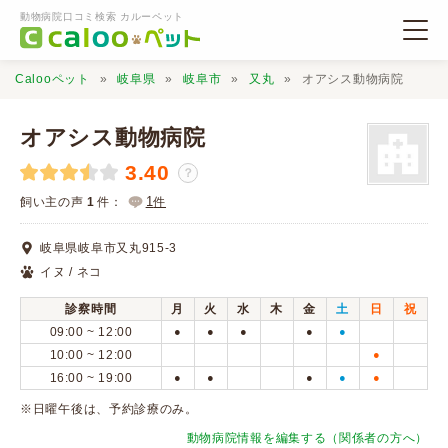
動物病院口コミ検索 カルーペット
Calooペット
岐阜県
岐阜市
又丸
オアシス動物病院
オアシス動物病院
3.40
？
動物病院検索
1
飼い主の声
1
件：
件
岐阜県岐阜市又丸915-3
口コミ検索
イヌ / ネコ
診察時間
月
火
水
木
金
土
日
祝
Calooペットとは？
09:00 ~ 12:00
●
●
●
●
●
10:00 ~ 12:00
●
16:00 ~ 19:00
●
●
●
●
●
口コミ投稿
※日曜午後は、予約診療のみ。
動物病院情報を編集する（関係者の方へ）