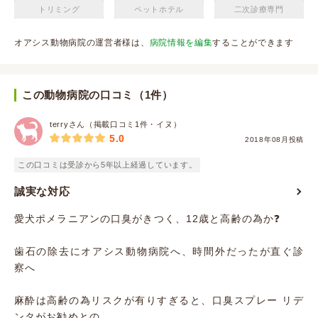
トリミング
ペットホテル
二次診療専門
オアシス動物病院の運営者様は、
病院情報を編集
することができます
この動物病院の口コミ（1件）
terryさん（掲載口コミ1件・イヌ）
5.0
2018年08月投稿
この口コミは受診から5年以上経過しています。
誠実な対応
愛犬ポメラニアンの口臭がきつく、12歳と高齢の為か❓
歯石の除去にオアシス動物病院へ、時間外だったが直ぐ診
察へ
麻酔は高齢の為リスクが有りすぎると、口臭スプレー リデ
ンタがお勧めとの