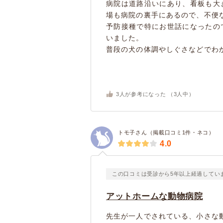
病院は道路沿いにあり、看板も大
場も病院の裏手にあるので、不便
予防接種で特にお世話になったの
いました。
普段の犬の体調やしぐさなどでわか.
3
人が参考になった （
3
人中）
トモ子さん（掲載口コミ1件・ネコ）
4.0
この口コミは受診から5年以上経過してい
アットホームな動物病院
先生が一人でされている、小さな