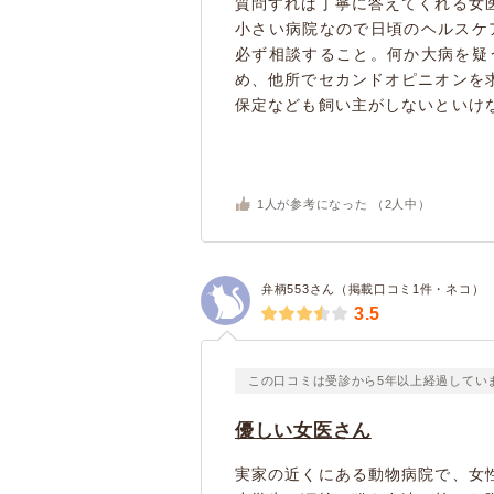
質問すれば丁寧に答えてくれる女
小さい病院なので日頃のヘルスケ
必ず相談すること。何か大病を疑
め、他所でセカンドオピニオンを
保定なども飼い主がしないといけない
1
人が参考になった （
2
人中）
弁柄553さん（掲載口コミ1件・ネコ）
3.5
この口コミは受診から5年以上経過してい
優しい女医さん
実家の近くにある動物病院で、女