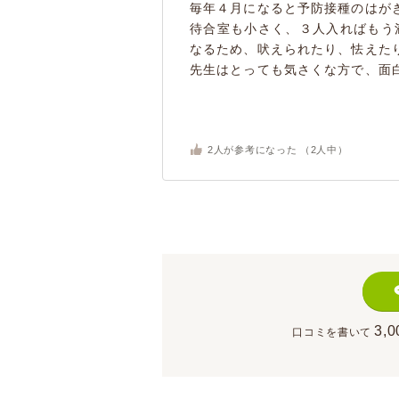
毎年４月になると予防接種のはが
待合室も小さく、３人入ればもう
なるため、吠えられたり、怯えた
先生はとっても気さくな方で、面白
2
人が参考になった （
2
人中）
3,0
口コミを書いて