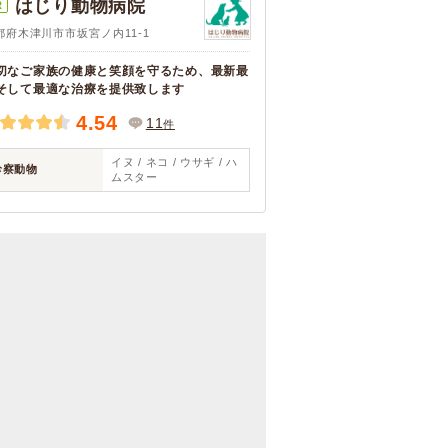
はじり動物病院
R
都府木津川市市坂宮ノ内11-1
切なご家族の健康と笑顔を守るため、最新最
そして最適な治療を提供致します
4.54
11
件
イヌ / ネコ / ウサギ / ハ
診察動物
ムスター