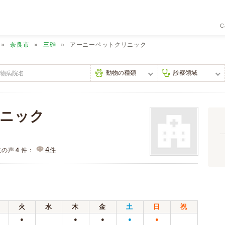
C
奈良市
三碓
アーニーペットクリニック
ニック
4
主の声
4
件：
件
火
水
木
金
土
日
祝
●
●
●
●
●