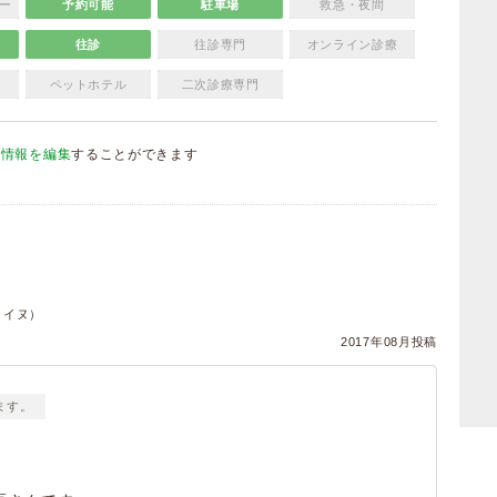
ー
予約可能
駐車場
救急・夜間
往診
往診専門
オンライン診療
ペットホテル
二次診療専門
院情報を編集
することができます
）
・イヌ）
2017年08月投稿
ます。