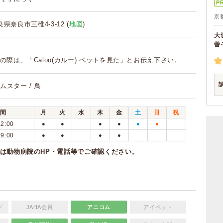
P
京
奈良県奈良市三碓4-3-12 (
地図
)
大
善
の際は、「Caloo(カルー) ペットを見た」とお伝え下さい。
ハムスター / 鳥
間
月
火
水
木
金
土
日
祝
12:00
●
●
●
●
●
●
19:00
●
●
●
●
は動物病院のHP・電話等でご確認ください。
ド
JAHA会員
アニコム
アイペット