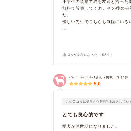
小学生の頃捨て猫を友達と拾った
無料で診察してくれ、その後の去
た。
優しい先生でこちらも気軽にいろ
...
3
人が参考になった （
5
人中）
Caloouser65471さん（掲載口コミ1
5.0
この口コミは受診から5年以上経過してい
とても良心的です
愛犬がお世話になりました。