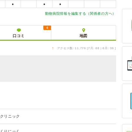
●
●
●
動物病院情報を編集する（関係者の方へ）
4
口コミ
地図
↑
アクセス数: 11,776 [7月: 68 | 6月: 36 ]
クリニック
くりにっく