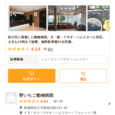
松江市に密着した動物病院。犬・猫・ウサギ・ハムスターに対応。
土日も19時まで診療。無料駐車場20台完備。
4.14
8
件
診察動物
イヌ / ネコ / ウサギ / ハムスター
公式サイト
電話
野いちご動物病院
4.64
7件
島根県松江市東朝日町151-44
イヌ / ネコ / ウサギ / ハムスター / フェレット / 鳥