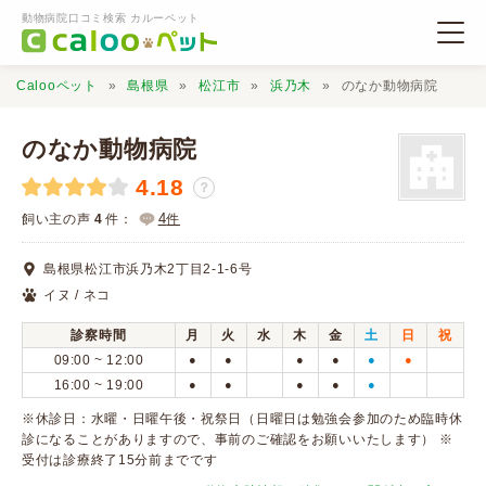
動物病院口コミ検索 カルーペット
Calooペット
島根県
松江市
浜乃木
のなか動物病院
のなか動物病院
4.18
？
動物病院検索
4
飼い主の声
4
件：
件
島根県松江市浜乃木2丁目2-1-6号
口コミ検索
イヌ / ネコ
診察時間
月
火
水
木
金
土
日
祝
Calooペットとは？
09:00 ~ 12:00
●
●
●
●
●
●
16:00 ~ 19:00
●
●
●
●
●
口コミ投稿
※休診日：水曜・日曜午後・祝祭日（日曜日は勉強会参加のため臨時休
診になることがありますので、事前のご確認をお願いいたします） ※
受付は診療終了15分前までです