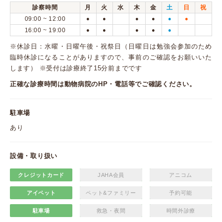
診察時間
月
火
水
木
金
土
日
祝
09:00 ~ 12:00
●
●
●
●
●
●
16:00 ~ 19:00
●
●
●
●
●
※休診日：水曜・日曜午後・祝祭日（日曜日は勉強会参加のため
臨時休診になることがありますので、事前のご確認をお願いいた
します） ※受付は診療終了15分前までです
正確な診療時間は動物病院のHP・電話等でご確認ください。
駐車場
あり
設備・取り扱い
クレジットカード
JAHA会員
アニコム
アイペット
ペット&ファミリー
予約可能
駐車場
救急・夜間
時間外診療