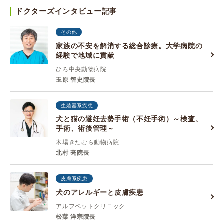
ドクターズインタビュー記事
その他
家族の不安を解消する総合診療。大学病院の
経験で地域に貢献
ひろ中央動物病院
玉原 智史院長
生殖器系疾患
犬と猫の避妊去勢手術（不妊手術）～検査、
手術、術後管理～
木場きたむら動物病院
北村 亮院長
皮膚系疾患
犬のアレルギーと皮膚疾患
アルフペットクリニック
松葉 洋宗院長