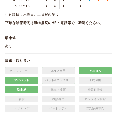
09:00 ~ 12:00
15:00 ~ 18:00
●
●
●
●
※休診日：木曜日、土日祝の午後
正確な診療時間は動物病院のHP・電話等でご確認ください。
駐車場
あり
設備・取り扱い
クレジットカード
JAHA会員
アニコム
アイペット
ペット&ファミリー
予約可能
駐車場
救急・夜間
時間外診療
往診
往診専門
オンライン診療
トリミング
ペットホテル
二次診療専門