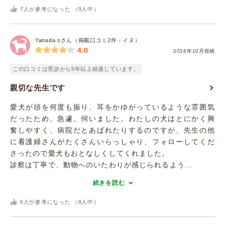
7
人が参考になった （
9
人中）
Yanada.sさん（掲載口コミ2件・イヌ）
4.0
2016年10月投稿
この口コミは受診から5年以上経過しています。
親切な先生です
愛犬が頭を何度も振り、耳をかゆがっているような雰囲気
だったため、急遽、伺いました。わたしの犬はとにかく興
奮しやすく、病院だとあばれたりするのですが、先生の他
に看護婦さんがたくさんいらっしゃり、フォローしてくだ
さったので愛犬もおとなしくしてくれました。
診察は丁寧で、動物へのいたわりが感じられるよう...
続きを読む
6
人が参考になった （
8
人中）