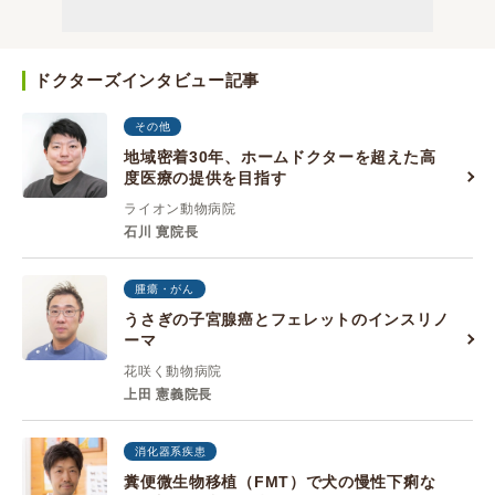
ドクターズインタビュー記事
その他
地域密着30年、ホームドクターを超えた高
度医療の提供を目指す
ライオン動物病院
石川 寛院長
腫瘍・がん
うさぎの子宮腺癌とフェレットのインスリノ
ーマ
花咲く動物病院
上田 憲義院長
消化器系疾患
糞便微生物移植（FMT）で犬の慢性下痢な