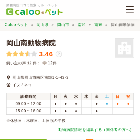
動物病院口コミ検索 カルーペット
Calooペット
岡山県
岡山市
南区
南輝
岡山南動物病院
岡山南動物病院
3.46
？
動物病院検索
12
飼い主の声
12
件：
件
岡山県岡山市南区南輝1-1-43-3
口コミ検索
イヌ / ネコ
診察時間
月
火
水
木
金
土
日
祝
Calooペットとは？
09:00 ~ 12:00
●
●
●
●
●
●
●
15:00 ~ 18:00
●
●
●
●
口コミ投稿
※休診日：木曜日、土日祝の午後
動物病院情報を編集する（関係者の方へ）