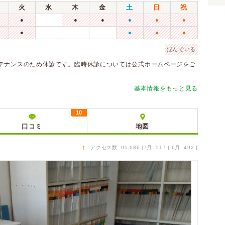
火
水
木
金
土
日
祝
●
●
●
●
●
●
●
●
●
●
混んでいる
テナンスのため休診です。臨時休診については公式ホームページをご
基本情報をもっと見る
10
口コミ
地図
↑
アクセス数: 95,686 [7月: 517 | 6月: 492 ]