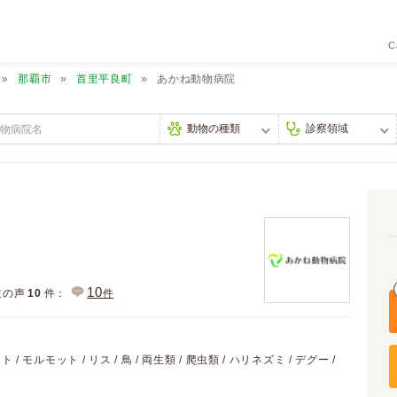
C
那覇市
首里平良町
あかね動物病院
10
主の声
10
件：
件
 / モルモット / リス / 鳥 / 両生類 / 爬虫類 / ハリネズミ / デグー /