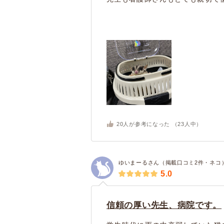
20
人が参考になった （
23
人中）
ゆいまーるさん（掲載口コミ2件・ネコ
5.0
信頼の厚い先生、病院です。