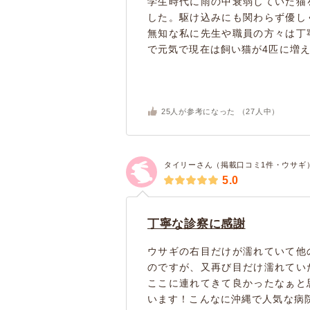
学生時代に雨の中衰弱していた猫
した。駆け込みにも関わらず優し
無知な私に先生や職員の方々は丁
で元気で現在は飼い猫が4匹に増え
25
人が参考になった （
27
人中）
タイリーさん（掲載口コミ1件・ウサギ
5.0
丁寧な診察に感謝
ウサギの右目だけが濡れていて他
のですが、又再び目だけ濡れてい
ここに連れてきて良かったなぁと
います！こんなに沖縄で人気な病院