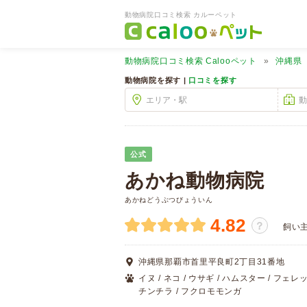
動物病院口コミ検索 カルーペット
動物病院口コミ検索
Calooペット
沖縄県
動物病院を探す |
口コミを探す
公式
あかね動物病院
あかねどうぶつびょういん
4.82
？
飼い
沖縄県那覇市首里平良町2丁目31番地
イヌ / ネコ / ウサギ / ハムスター / フェレット
チンチラ / フクロモモンガ