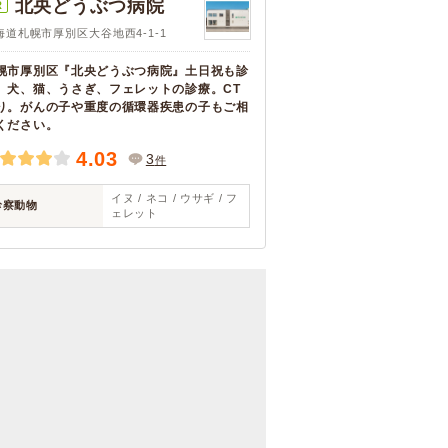
北央どうぶつ病院
R
海道札幌市厚別区大谷地西4-1-1
幌市厚別区『北央どうぶつ病院』土日祝も診
。犬、猫、うさぎ、フェレットの診療。CT
り。がんの子や重度の循環器疾患の子もご相
ください。
4.03
3
件
イヌ / ネコ / ウサギ / フ
診察動物
ェレット