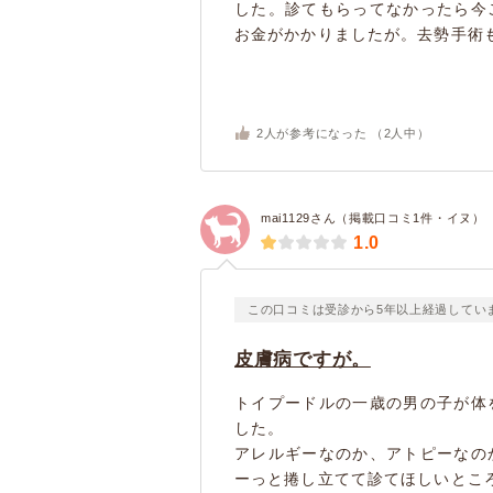
した。診てもらってなかったら今
お金がかかりましたが。去勢手術も
2
人が参考になった （
2
人中）
mai1129さん（掲載口コミ1件・イヌ）
1.0
この口コミは受診から5年以上経過してい
皮膚病ですが。
トイプードルの一歳の男の子が体
した。
アレルギーなのか、アトピーなの
ーっと捲し立てて診てほしいとこ