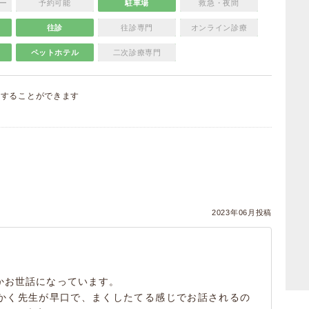
ー
予約可能
駐車場
救急・夜間
往診
往診専門
オンライン診療
ペットホテル
二次診療専門
集
することができます
）
2023年06月投稿
かお世話になっています。
かく先生が早口で、まくしたてる感じでお話されるの