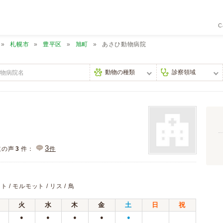
C
札幌市
豊平区
旭町
あさひ動物病院
3
主の声
3
件：
件
ト / モルモット / リス / 鳥
火
水
木
金
土
日
祝
●
●
●
●
●