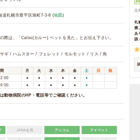
P
北
北海道札幌市豊平区旭町7-3-8 (
地図
)
札
療
あ
の際は、「Caloo(カルー) ペットを見た」とお伝え下さい。
談
ウサギ / ハムスター / フェレット / モルモット / リス / 鳥
間
月
火
水
木
金
土
日
祝
12:00
●
●
●
●
●
●
19:00
●
●
●
●
●
●
は動物病院のHP・電話等でご確認ください。
ド
JAHA会員
アニコム
アイペット