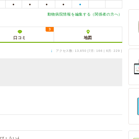
●
●
●
●
●
動物病院情報を編集する（関係者の方へ）
3
口コミ
地図
↓
アクセス数: 13,650 [7月: 166 | 6月: 229 ]
びょういん