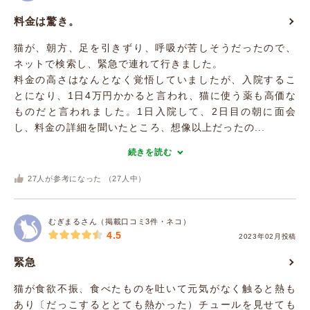
料金は驚き。
猫が、朝方、足を引きずり、呼吸が苦しそうだったので、
ネットで検索し、緊急で連れて行きました。
料金の高さはなんとなく覚悟していましたが、入院するこ
とになり、1日4万円かかると言われ、猫に使う薬も高価な
ものだと言われました。1日入院して、2日目の朝に面会
し、料金の詳細を聞いたところ、想像以上だったの...
続きを読む
27
人が参考になった （
27
人中）
むぎまるさん（掲載口コミ3件・ネコ）
4.5
2023年02月投稿
緊急
猫が食欲不振、食べたものを吐いて元気がなく触ると熱も
あり〔だっこするととても熱かった）チュールを見せても