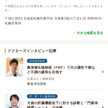
※地図はおおよその位置を表しています（ぴったり一致しないこともありま
す）
〒062-0053 北海道札幌市豊平区 月寒東3条11丁目1-22 BRANCH
札幌月寒内
大きな地図を見る
ドクターズインタビュー記事
消化器系疾患
糞便微生物移植（FMT）で犬の慢性下痢な
ど不調の緩和を目指す
兵庫みなと動物病院
豊福 祥生院長
肝・胆・すい臓系疾患
犬猫の肝臓機能低下に対する診断と「門脈体
循環シャント」の治療