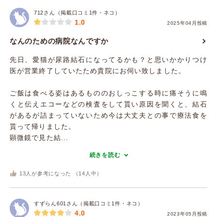
712さん（掲載口コミ1件・ネコ）
1.0
2025年04月投稿
なんのための病院なんですか
先日、愛猫が尿路結石になってるかも？と思いかかりつけ
医が営業終了していたため貴院にお伺い致しました。
ご飯は食べる姿はあるもののおしっこする時に痛そうに鳴
くと伝えエコーなどの検査をして貰い原因を聞くと、結石
があるが詰まっていないため今は大丈夫との事で療法食を
貰って帰りました。
顕微鏡で見た結...
続きを読む
13
人が参考になった （
14
人中）
すずらん601さん（掲載口コミ1件・ネコ）
4.0
2023年05月投稿