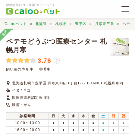
動物病院口コミ検索 カルーペット
Calooペット
北海道
札幌市
豊平区
月寒東三条
ペテモ
公式
ペテモどうぶつ医療センター 札
幌月寒
3.76
動物病院検索
？
8
飼い主の声
8
件：
件
口コミ検索
北海道札幌市豊平区 月寒東3条11丁目1-22 BRANCH札幌月寒内
イヌ / ネコ
Calooペットとは？
獣医腫瘍科認定医 II種
腫瘍・がん
口コミ投稿
診察時間
月
火
水
木
金
土
日
祝
10:00 ~ 13:00
●
●
●
●
●
●
●
●
16:00 ~ 20:00
●
●
●
●
●
●
●
●