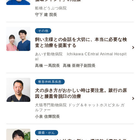
船橋どうぶつ病院
守下 建 院長
その他
飼い主様との会話を大切に、本当に必要な検
査と治療を提案する
あいす動物病院 Ichikawa CEntral Animal Hospit
al
髙橋 一馬院長
髙橋 亜樹子副院長
整形外科系疾患
犬の歩き方がおかしい時は要注意。跛行の原
因と膝蓋骨脱臼の治療
犬猫専門動物病院 ドッグ＆キャットホスピタル ガ
ルファー
小泉 信輝院長
腫瘍・がん