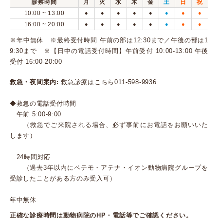
診察時間
月
火
水
木
金
土
日
祝
10:00 ~ 13:00
●
●
●
●
●
●
●
●
16:00 ~ 20:00
●
●
●
●
●
●
●
●
※年中無休 ※最終受付時間 午前の部は12:30まで／午後の部は1
9:30まで ※【日中の電話受付時間】午前受付 10:00-13:00 午後
受付 16:00-20:00
救急・夜間案内:
救急診療はこちら011-598-9936
◆救急の電話受付時間
午前 5:00-9:00
（救急でご来院される場合、必ず事前にお電話をお願いいた
します）
24時間対応
（過去3年以内にペテモ・アテナ・イオン動物病院グループを
受診したことがある方のみ受入可）
年中無休
正確な診療時間は動物病院のHP・電話等でご確認ください。