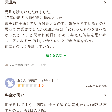
元旦も
元旦も診ていただけました。
17歳の老犬の顔が急に腫れました。
歯を2度手術している保護犬なので、歯からきているものと
思っての受診でしたが先生からは「変わったものを食べな
かったか？」と聞かれ前日に初めて与えた缶詰を思い出
し、アレルギーではないかとのことで飲み薬を処方。
他にも久しく受診していな...
続きを読む
7
人が参考になった （
9
人中）
あさん（掲載口コミ1件・ネコ）
1.5
2022年11月投稿
料金が高い
朝予約してすぐに病院に行って診ては貰えたもの尿路結石
でその日から2日の入院、