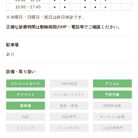
09:00 ~ 11:15
15:00 ~ 17:45
●
●
●
●
●
※水曜日・日曜日・祝日は終日休診です。
正確な診療時間は動物病院のHP・電話等でご確認ください。
駐車場
あり
設備・取り扱い
クレジットカード
JAHA会員
アニコム
アイペット
ペット&ファミリー
予約可能
駐車場
救急・夜間
時間外診療
往診
往診専門
オンライン診療
トリミング
ペットホテル
二次診療専門