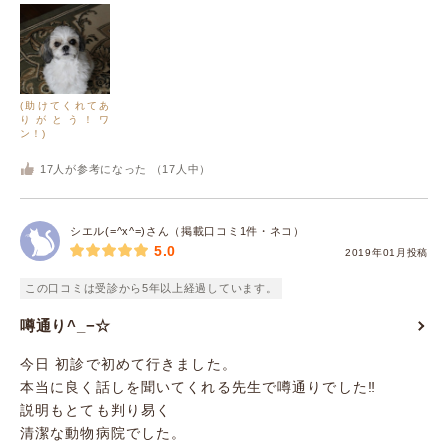
(助けてくれてあ
りがとう！ワ
ン！)
17
人が参考になった （
17
人中）
シエル(=^x^=)さん（掲載口コミ1件・ネコ）
5.0
2019年01月投稿
この口コミは受診から5年以上経過しています。
噂通り^_−☆
今日 初診で初めて行きました。
本当に良く話しを聞いてくれる先生で噂通りでした‼️
説明もとても判り易く
清潔な動物病院でした。