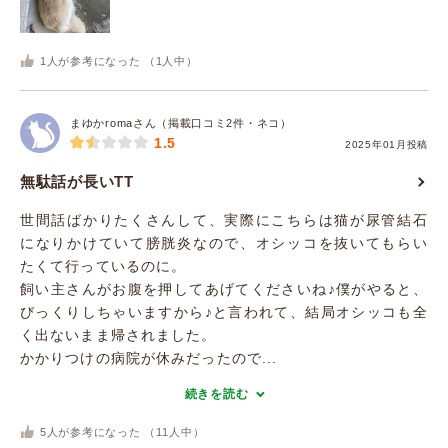
1
人が参考になった （
1
人中）
まゆかromaさん（掲載口コミ2件・ネコ）
1.5
2025年01月投稿
無駄話が長いT‪T
世間話ばかりたくさんして、実際にこちらは猫が尿管結石
になりかけていて膀胱炎なので、オシッコを抜いてもらい
たくて行っているのに。
飼い主さんがお腹を押してあげてくださいね♪僕がやると、
びっくりしちゃいますから♪と言われて、結局オシッコも全
く出ないまま帰されました。
かかりつけの病院が休みだったので...
続きを読む
5
人が参考になった （
11
人中）