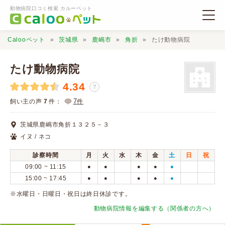
動物病院口コミ検索 カルーペット
Calooペット
茨城県
鹿嶋市
角折
たけ動物病院
たけ動物病院
4.34
？
動物病院検索
7
飼い主の声
7
件：
件
茨城県鹿嶋市角折１３２５－３
口コミ検索
イヌ / ネコ
診察時間
月
火
水
木
金
土
日
祝
Calooペットとは？
09:00 ~ 11:15
●
●
●
●
●
15:00 ~ 17:45
●
●
●
●
●
口コミ投稿
※水曜日・日曜日・祝日は終日休診です。
動物病院情報を編集する（関係者の方へ）