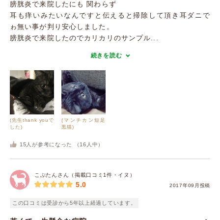
膀胱炎で来院したにも 関わらず
耳も痒いみたいなんですと伝えると掃除して頂き耳ダニで
ゎ無い事が判り安心しました。
膀胱炎で来院したのでカリカリのサンプル...
続きを読む
(先生thank youで
(マンチカン短足
した)
黒猫)
15
人が参考になった （
16
人中）
こぶたんさん（掲載口コミ1件・イヌ）
5.0
2017年09月投稿
この口コミは受診から5年以上経過しています。