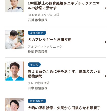
100匹以上の飼育経験をエキゾチックアニマ
ルの診察に活かす
BEN犬猫エキゾの病院
石川 雅章院長
皮膚系疾患
犬のアレルギーと皮膚疾患
アルフペットクリニック
松葉 洋宗院長
その他
救える命のために手を尽くす、供血犬のいる
動物病院
クレア動物病院
田中 誠悟院長
眼科系疾患
犬猫の眼科診療。失明から回復させる最新手