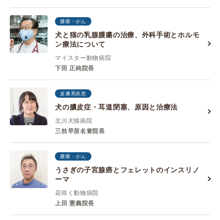
腫瘍・がん
犬と猫の乳腺腫瘍の治療、外科手術とホルモ
ン療法について
マイスター動物病院
下田 正純院長
皮膚系疾患
犬の膿皮症・耳道閉塞、原因と治療法
北川犬猫病院
三枝早苗名誉院長
腫瘍・がん
うさぎの子宮腺癌とフェレットのインスリノ
ーマ
花咲く動物病院
上田 憲義院長