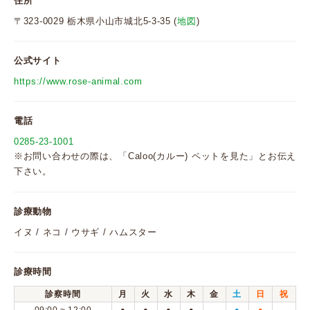
住所
〒323-0029 栃木県小山市城北5-3-35 (
地図
)
公式サイト
https://www.rose-animal.com
電話
0285-23-1001
※お問い合わせの際は、「Caloo(カルー) ペットを見た」とお伝え
下さい。
診療動物
イヌ / ネコ / ウサギ / ハムスター
診療時間
診察時間
月
火
水
木
金
土
日
祝
●
●
●
●
●
●