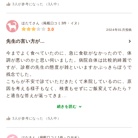
3
人が参考になった （
3
人中）
ほたてさん（掲載口コミ3件・イヌ）
3.0
2024年01月投稿
先生の言い方が…
今までよく食べていたのに、急に食欲がなかったので、体
調が悪いのかと思い伺いました。病院自体は比較的綺麗で
すが、診察の先生の態度が雑といいますかぶっきらぼうで
残念でした。
こちらが不安で診ていただきたくて来院しているのに、原
因を考える様子もなく、検査もせずにご飯変えてみたら？
と適当な答えが返ってきま...
続きを読む
3
人が参考になった （
5
人中）
はなさん（掲載口コミ1件・ウサギ）