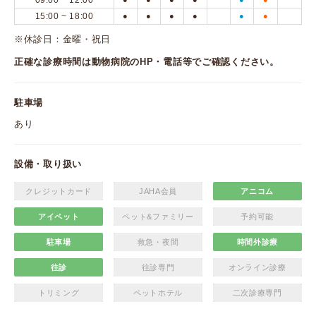
09:00 ~ 12:00
15:00 ~ 18:00
●
●
●
●
●
●
※休診日：金曜・祝日
正確な診療時間は動物病院のHP・電話等でご確認ください。
駐車場
あり
設備・取り扱い
クレジットカード
JAHA会員
アニコム
アイペット
ペット&ファミリー
予約可能
駐車場
救急・夜間
時間外診療
往診
往診専門
オンライン診療
トリミング
ペットホテル
二次診療専門