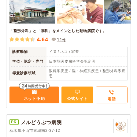
「整形外科」と「眼科」をメインとした動物病院です。
4.64
11
件
診察動物
イヌ / ネコ / 家畜
学位・認定・専門
日本獣医皮膚科学会認定医
眼科系疾患 / 脳・神経系疾患 / 整形外科系疾
得意診察領域
患
ネット予約
公式サイト
電話
PR
メルどうぶつ病院
栃木県小山市東城南2-37-12