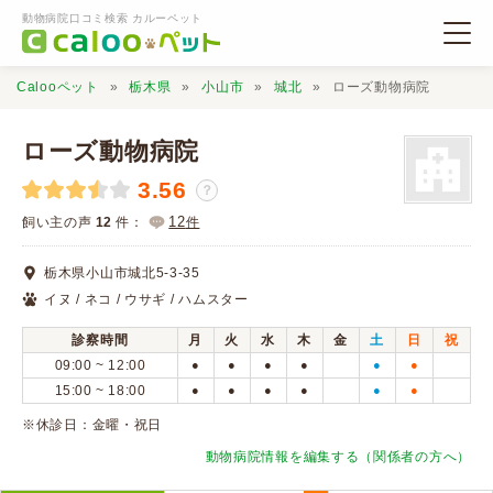
動物病院口コミ検索 カルーペット
Calooペット
栃木県
小山市
城北
ローズ動物病院
ローズ動物病院
3.56
？
動物病院検索
12
飼い主の声
12
件：
件
栃木県小山市城北5-3-35
口コミ検索
イヌ / ネコ / ウサギ / ハムスター
診察時間
月
火
水
木
金
土
日
祝
Calooペットとは？
09:00 ~ 12:00
●
●
●
●
●
●
15:00 ~ 18:00
●
●
●
●
●
●
口コミ投稿
※休診日：金曜・祝日
動物病院情報を編集する（関係者の方へ）