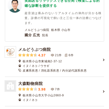
笑顔あるリラックスできる空間で検査による的
確な診断を提供する
超音波は痛みのないリアルタイムの体内が分かる検
査。診療の可視化で飼い主と三位一体の治療につなげ
ます。
メルどうぶつ病院 栃木県 小山市
國分 広光
院長
メルどうぶつ病院
4.37
21件
6
件
栃木県小山市東城南2-37-12
イヌ / ネコ / ウサギ
皮膚系疾患 / 消化器系疾患 / 内分泌代謝系疾患
大森動物病院
3.98
7件
栃木県小山市大字小山2660-9
イヌ / ネコ