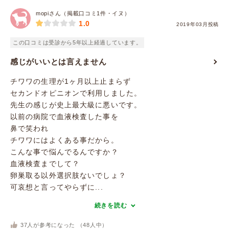
mopiさん（掲載口コミ1件・イヌ）
1.0
2019年03月投稿
この口コミは受診から5年以上経過しています。
感じがいいとは言えません
チワワの生理が1ヶ月以上止まらず
セカンドオピニオンで利用しました。
先生の感じが史上最大級に悪いです。
以前の病院で血液検査した事を
鼻で笑われ
チワワにはよくある事だから。
こんな事で悩んでるんですか？
血液検査までして？
卵巣取る以外選択肢ないでしょ？
可哀想と言ってやらずに...
続きを読む
37
人が参考になった （
48
人中）