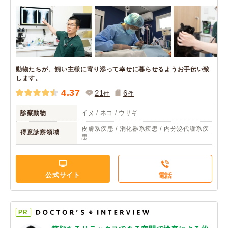
動物たちが、飼い主様に寄り添って幸せに暮らせるようお手伝い致
します。
4.37
21
6
件
件
診察動物
イヌ / ネコ / ウサギ
皮膚系疾患 / 消化器系疾患 / 内分泌代謝系疾
得意診察領域
患
公式サイト
電話
PR