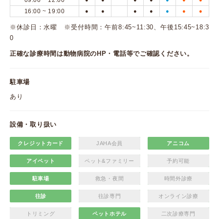
09:00 ~ 12:00
16:00 ~ 19:00
●
●
●
●
●
●
●
※休診日：水曜 ※受付時間：午前8:45~11:30、午後15:45~18:3
0
正確な診療時間は動物病院のHP・電話等でご確認ください。
駐車場
あり
設備・取り扱い
クレジットカード
JAHA会員
アニコム
アイペット
ペット&ファミリー
予約可能
駐車場
救急・夜間
時間外診療
往診
往診専門
オンライン診療
トリミング
ペットホテル
二次診療専門