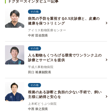
ドクターズインタビュー記事
その他
病気の予防を重視する0.5次診療と、皮膚の
健康を保つトリミング
アイリス動物医療センター
中村 匡佑院長
その他
人も動物もくつろげる環境でワンランク上の
診療とサービスを提供
平成八事動物病院
田口 裕康副院長
その他
根拠のある診断と負担の少ない手術で、飼い
主様に納得と安心を
上本町どうぶつ病院
中西 崇之院長