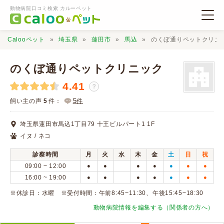
動物病院口コミ検索 カルーペット
Calooペット
埼玉県
蓮田市
馬込
のくぼ通りペットクリニ
のくぼ通りペットクリニック
4.41
？
動物病院検索
5
飼い主の声
5
件：
件
埼玉県蓮田市馬込1丁目79 十王ビルパート1 1F
口コミ検索
イヌ / ネコ
診察時間
月
火
水
木
金
土
日
祝
Calooペットとは？
09:00 ~ 12:00
●
●
●
●
●
●
●
16:00 ~ 19:00
●
●
●
●
●
●
●
口コミ投稿
※休診日：水曜 ※受付時間：午前8:45~11:30、午後15:45~18:30
動物病院情報を編集する（関係者の方へ）