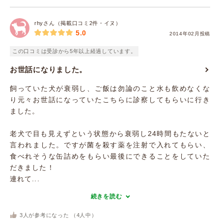
rhyさん（掲載口コミ2件・イヌ）
5.0
2014年02月投稿
この口コミは受診から5年以上経過しています。
お世話になりました。
飼っていた犬が衰弱し、ご飯は勿論のこと水も飲めなくな
り元々お世話になっていたこちらに診察してもらいに行き
ました。
老犬で目も見えずという状態から衰弱し24時間もたないと
言われました。ですが菌を殺す薬を注射で入れてもらい、
食べれそうな缶詰めをもらい最後にできることをしていた
だきました！
連れて...
続きを読む
3
人が参考になった （
4
人中）