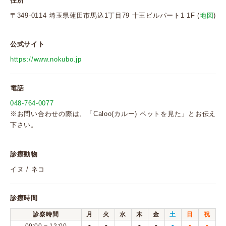
住所
〒349-0114 埼玉県蓮田市馬込1丁目79 十王ビルパート1 1F (
地図
)
公式サイト
https://www.nokubo.jp
電話
048-764-0077
※お問い合わせの際は、「Caloo(カルー) ペットを見た」とお伝え
下さい。
診療動物
イヌ / ネコ
診療時間
診察時間
月
火
水
木
金
土
日
祝
●
●
●
●
●
●
●