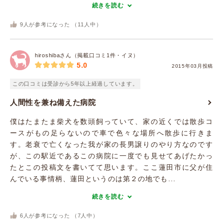
続きを読む
9
人が参考になった （
11
人中）
hiroshibaさん（掲載口コミ1件・イヌ）
5.0
2015年03月投稿
この口コミは受診から5年以上経過しています。
人間性を兼ね備えた病院
僕はたまたま柴犬を数頭飼っていて、家の近くでは散歩コ
ースがもの足らないので車で色々な場所へ散歩に行きま
す。老衰で亡くなった我が家の長男譲りのやり方なのです
が、この駅近であるこの病院に一度でも見せてあげたかっ
たとこの投稿文を書いてて思います。ここ蓮田市に父が住
んでいる事情柄、蓮田というのは第２の地でも...
続きを読む
6
人が参考になった （
7
人中）