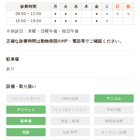
診察時間
月
火
水
木
金
土
日
祝
09:00 ~ 12:00
●
●
●
●
●
●
●
16:00 ~ 19:00
●
●
●
●
●
※休診日：木曜・日曜午後・祝日午後
正確な診療時間は動物病院のHP・電話等でご確認ください。
駐車場
あり
設備・取り扱い
クレジットカード
JAHA会員
アニコム
アイペット
ペット&ファミリー
予約可能
駐車場
救急・夜間
時間外診療
往診
往診専門
オンライン診療