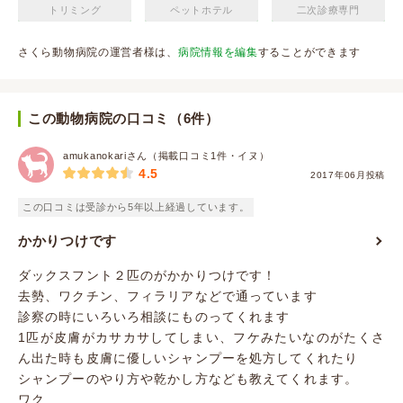
トリミング
ペットホテル
二次診療専門
さくら動物病院の運営者様は、
病院情報を編集
することができます
この動物病院の口コミ（6件）
amukanokariさん（掲載口コミ1件・イヌ）
4.5
2017年06月投稿
この口コミは受診から5年以上経過しています。
かかりつけです
ダックスフント２匹のがかかりつけです！
去勢、ワクチン、フィラリアなどで通っています
診察の時にいろいろ相談にものってくれます
1匹が皮膚がカサカサしてしまい、フケみたいなのがたくさ
ん出た時も皮膚に優しいシャンプーを処方してくれたり
シャンプーのやり方や乾かし方なども教えてくれます。
ワク...