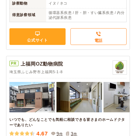
診察動物
イヌ / ネコ
循環器系疾患 / 肝・胆・すい臓系疾患 / 内分
得意診察領域
泌代謝系疾患
公式サイト
電話
PR
上福岡OZ動物病院
埼玉県ふじみ野市上福岡5-1-8
いつでも、どんなことでも気軽に相談できる皆さまのホームドクタ
ーでありたい
4.67
9
3
件
件