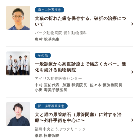
歯と口腔系疾患
犬猫の折れた歯を保存する、破折の治療につ
いて
パーク動物病院 愛知動物歯科
奥村 聡基先生
その他
一般診療から高度診療まで幅広くカバー。進
化を続ける動物病院
アイリス動物医療センター
中村 匡佑代表
加藤 和貴院⻑
佐々⽊ 慎弥副院⻑
⼩⽥ 寿美⼦獣医師
腎・泌尿器系疾患
犬と猫の尿管結石（尿管閉塞）に対する治
療〜外科手術を中心に〜
福島中央どうぶつクリニック
桑原 拓磨院長