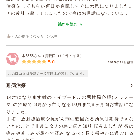
治療をしてもらい何日か通院しすぐに元気になりました。
その後引っ越してしまったので今はお世話になっていま...
続きを読む
6
人が参考になった （
7
人中）
水3858さん（掲載口コミ1件・イヌ）
5.0
2015年11月投稿
この口コミは受診から5年以上経過しています。
難病治療
14才になります雄のトイプードルの悪性黒色腫(メラノー
マ)の治療で 3月から亡くなる10月まで8ヶ月間お世話にな
りました。
手術、放射線治療や抗がん剤の確固たる効果は期待できな
いとのことで非常にタチの悪い病と知り 悩みましたが 彼の
痛みや苦しみが最小で済み なるべく長く穏やかに過ごせる