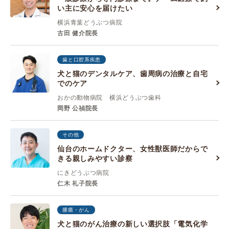
い主に安心を届けたい
横浜青葉どうぶつ病院
古田 健介院長
歯と口腔系疾患
犬と猫のデンタルケア、歯周病の治療と自宅
でのケア
おかの動物病院 横浜どうぶつ歯科
岡野 公禎院長
その他
仙台のホームドクター、女性獣医師だからで
きる親しみやすい診察
にきどうぶつ病院
仁木 礼子院長
腫瘍・がん
犬と猫のがん治療の新しい選択肢「電気化学