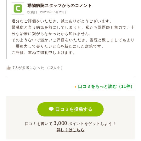
動物病院スタッフからのコメント
投稿日: 2021年05月22日
過分なご評価をいただき、誠にありがとうございます。
腎臓病と言う病気を前にしてしまうと、私たち獣医師も無力で、十
分な治療に繋がらなかったかも知れません。
そのような中で温かいご評価をいただき、当院と致しましてもより
一層努力して参りたいと心を新たにした次第です。
ご評価、重ねて御礼申し上げます。
7
人が参考になった （
12
人中）
口コミをもっと読む（11件）
口コミを投稿する
3,000
口コミを書いて
ポイント
をゲットしよう！
詳しくはこちら