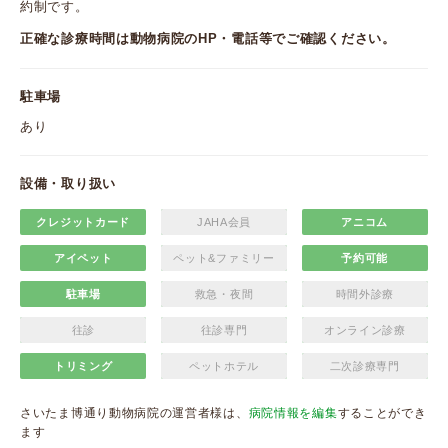
約制です。
正確な診療時間は動物病院のHP・電話等でご確認ください。
駐車場
あり
設備・取り扱い
クレジットカード
JAHA会員
アニコム
アイペット
ペット&ファミリー
予約可能
駐車場
救急・夜間
時間外診療
往診
往診専門
オンライン診療
トリミング
ペットホテル
二次診療専門
さいたま博通り動物病院の運営者様は、
病院情報を編集
することができ
ます