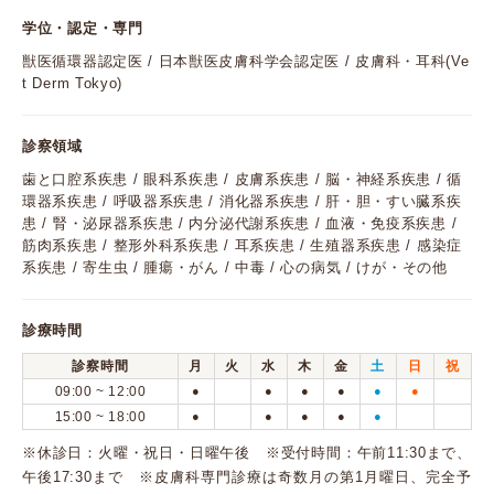
学位・認定・専門
獣医循環器認定医 / 日本獣医皮膚科学会認定医 / 皮膚科・耳科(Ve
t Derm Tokyo)
診察領域
歯と口腔系疾患 / 眼科系疾患 / 皮膚系疾患 / 脳・神経系疾患 / 循
環器系疾患 / 呼吸器系疾患 / 消化器系疾患 / 肝・胆・すい臓系疾
患 / 腎・泌尿器系疾患 / 内分泌代謝系疾患 / 血液・免疫系疾患 /
筋肉系疾患 / 整形外科系疾患 / 耳系疾患 / 生殖器系疾患 / 感染症
系疾患 / 寄生虫 / 腫瘍・がん / 中毒 / 心の病気 / けが・その他
診療時間
診察時間
月
火
水
木
金
土
日
祝
09:00 ~ 12:00
●
●
●
●
●
●
15:00 ~ 18:00
●
●
●
●
●
※休診日：火曜・祝日・日曜午後 ※受付時間：午前11:30まで、
午後17:30まで ※皮膚科専門診療は奇数月の第1月曜日、完全予