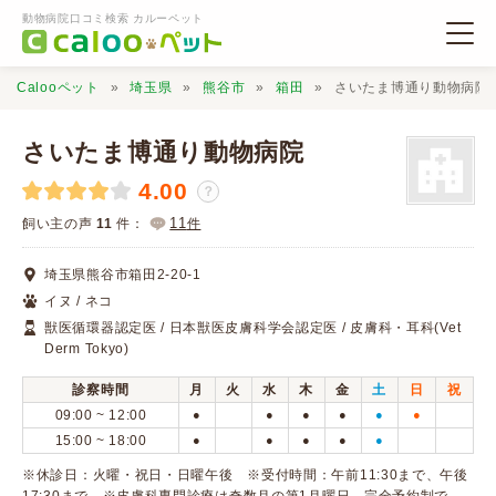
動物病院口コミ検索 カルーペット
Calooペット
埼玉県
熊谷市
箱田
さいたま博通り動物病院
さいたま博通り動物病院
4.00
？
動物病院検索
11
飼い主の声
11
件：
件
埼玉県熊谷市箱田2-20-1
口コミ検索
イヌ / ネコ
獣医循環器認定医 / 日本獣医皮膚科学会認定医 / 皮膚科・耳科(Vet
Derm Tokyo)
Calooペットとは？
診察時間
月
火
水
木
金
土
日
祝
09:00 ~ 12:00
●
●
●
●
●
●
口コミ投稿
15:00 ~ 18:00
●
●
●
●
●
※休診日：火曜・祝日・日曜午後 ※受付時間：午前11:30まで、午後