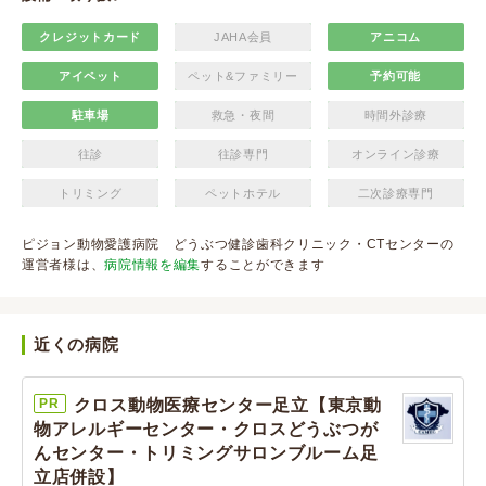
クレジットカード
JAHA会員
アニコム
アイペット
ペット&ファミリー
予約可能
駐車場
救急・夜間
時間外診療
往診
往診専門
オンライン診療
トリミング
ペットホテル
二次診療専門
ピジョン動物愛護病院 どうぶつ健診歯科クリニック・CTセンターの
運営者様は、
病院情報を編集
することができます
近くの病院
PR
クロス動物医療センター足立【東京動
物アレルギーセンター・クロスどうぶつが
んセンター・トリミングサロンブルーム足
立店併設】