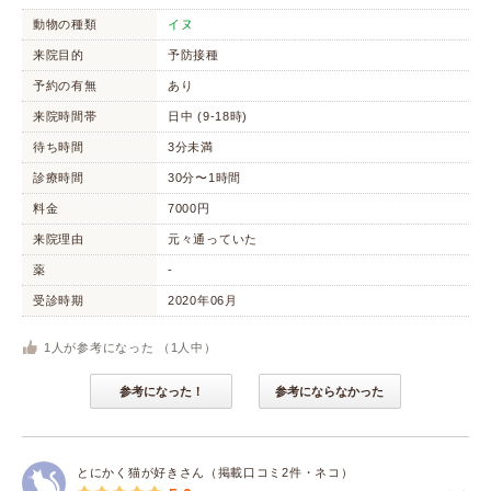
動物の種類
イヌ
来院目的
予防接種
予約の有無
あり
来院時間帯
日中 (9-18時)
待ち時間
3分未満
診療時間
30分〜1時間
料金
7000円
来院理由
元々通っていた
薬
-
受診時期
2020年06月
1
人が参考になった （
1
人中）
参考になった！
参考にならなかった
とにかく猫が好きさん（掲載口コミ2件・ネコ）