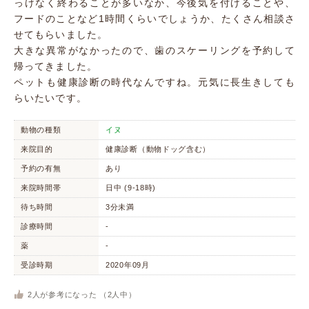
っけなく終わることが多いなか、今後気を付けることや、
フードのことなど1時間くらいでしょうか、たくさん相談さ
せてもらいました。
大きな異常がなかったので、歯のスケーリングを予約して
帰ってきました。
ペットも健康診断の時代なんですね。元気に長生きしても
らいたいです。
動物の種類
イヌ
来院目的
健康診断（動物ドッグ含む）
予約の有無
あり
来院時間帯
日中 (9-18時)
待ち時間
3分未満
診療時間
-
薬
-
受診時期
2020年09月
2
人が参考になった （
2
人中）