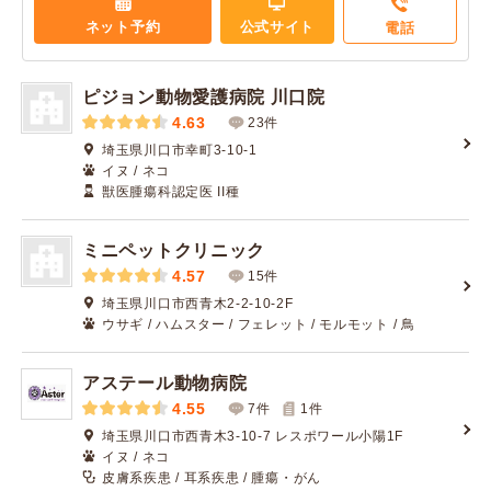
ネット予約
公式サイト
電話
ピジョン動物愛護病院 川口院
4.63
23件
埼玉県川口市幸町3-10-1
イヌ / ネコ
獣医腫瘍科認定医 II種
ミニペットクリニック
4.57
15件
埼玉県川口市西青木2-2-10-2F
ウサギ / ハムスター / フェレット / モルモット / 鳥
アステール動物病院
4.55
7件
1
件
埼玉県川口市西青木3-10-7 レスポワール小陽1F
イヌ / ネコ
皮膚系疾患 / 耳系疾患 / 腫瘍・がん