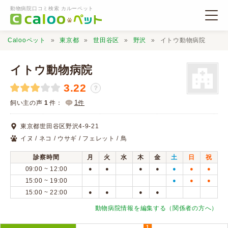
動物病院口コミ検索 カルーペット
Calooペット
東京都
世田谷区
野沢
イトウ動物病院
イトウ動物病院
3.22
？
動物病院検索
1
飼い主の声
1
件：
件
東京都世田谷区野沢4-9-21
口コミ検索
イヌ / ネコ / ウサギ / フェレット / 鳥
診察時間
月
火
水
木
金
土
日
祝
Calooペットとは？
09:00 ~ 12:00
●
●
●
●
●
●
●
15:00 ~ 19:00
●
●
●
15:00 ~ 22:00
●
●
●
●
口コミ投稿
動物病院情報を編集する（関係者の方へ）
1