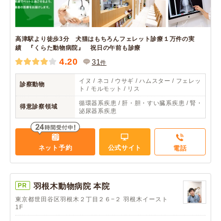
高津駅より徒歩3分 犬猫はもちろんフェレット診療１万件の実
績 『くらた動物病院』 祝日の午前も診療
4.20
31
件
イヌ / ネコ / ウサギ / ハムスター / フェレッ
診察動物
ト / モルモット / リス
循環器系疾患 / 肝・胆・すい臓系疾患 / 腎・
得意診察領域
泌尿器系疾患
ネット予約
公式サイト
電話
PR
羽根木動物病院 本院
東京都世田谷区羽根木２丁目２６−２ 羽根木イースト
1F