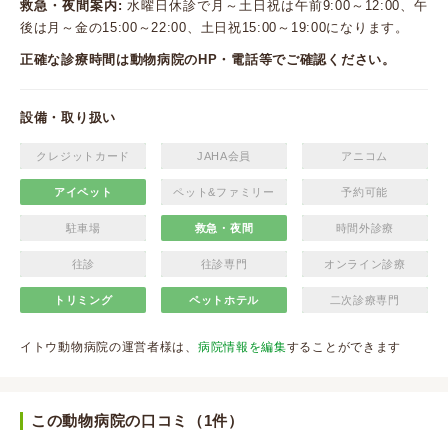
救急・夜間案内:
水曜日休診で月～土日祝は午前9:00～12:00、午
後は月～金の15:00～22:00、土日祝15:00～19:00になります。
正確な診療時間は動物病院のHP・電話等でご確認ください。
設備・取り扱い
クレジットカード
JAHA会員
アニコム
アイペット
ペット&ファミリー
予約可能
駐車場
救急・夜間
時間外診療
往診
往診専門
オンライン診療
トリミング
ペットホテル
二次診療専門
イトウ動物病院の運営者様は、
病院情報を編集
することができます
この動物病院の口コミ（1件）