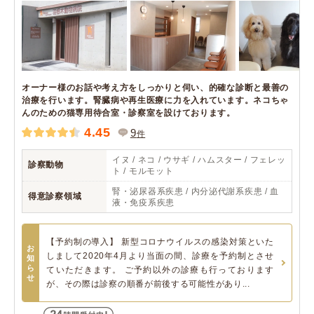
オーナー様のお話や考え方をしっかりと伺い、的確な診断と最善の
治療を行います。腎臓病や再生医療に力を入れています。ネコちゃ
んのための猫専用待合室・診察室を設けております。
4.45
9
件
イヌ / ネコ / ウサギ / ハムスター / フェレッ
診察動物
ト / モルモット
腎・泌尿器系疾患 / 内分泌代謝系疾患 / 血
得意診察領域
液・免疫系疾患
【予約制の導入】 新型コロナウイルスの感染対策といた
お
しまして2020年4月より当面の間、診療を予約制とさせ
知
ら
ていただきます。 ご予約以外の診療も行っております
せ
が、その際は診察の順番が前後する可能性があり...