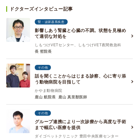
ドクターズインタビュー記事
腎・泌尿器系疾患
影響しあう腎臓と心臓の不調。状態を見極め
て適切な対処を
しもつけVETセンター、しもつけVET夜間救急科
長 哲院長
その他
話を聞くことからはじまる診察、心に寄り添
う動物病院を目指して
かやま動物病院
鹿山 航院長
鹿山 真里獣医師
その他
グループ連携により一次診療から高度な手術
まで幅広い医療を提供
ダイゴペットクリニック 豊田中央医療センター