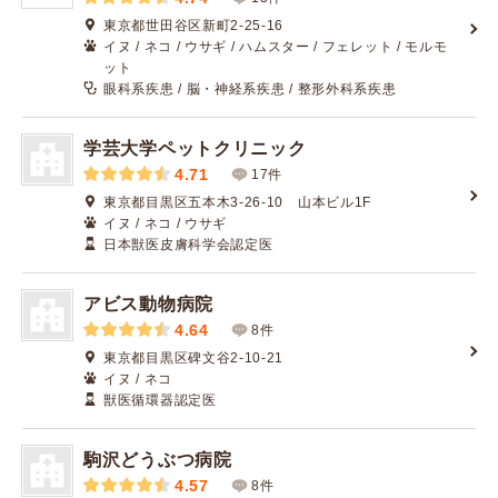
東京都世田谷区新町2-25-16
イヌ / ネコ / ウサギ / ハムスター / フェレット / モルモ
ット
眼科系疾患 / 脳・神経系疾患 / 整形外科系疾患
学芸大学ペットクリニック
4.71
17件
東京都目黒区五本木3-26-10 山本ビル1F
イヌ / ネコ / ウサギ
日本獣医皮膚科学会認定医
アビス動物病院
4.64
8件
東京都目黒区碑文谷2-10-21
イヌ / ネコ
獣医循環器認定医
駒沢どうぶつ病院
4.57
8件