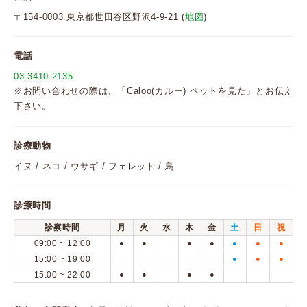
〒154-0003 東京都世田谷区野沢4-9-21 (
地図
)
電話
03-3410-2135
※お問い合わせの際は、「Caloo(カルー) ペットを見た」とお伝え
下さい。
診療動物
イヌ / ネコ / ウサギ / フェレット / 鳥
診療時間
診察時間
月
火
水
木
金
土
日
祝
09:00 ~ 12:00
●
●
●
●
●
●
●
15:00 ~ 19:00
●
●
●
15:00 ~ 22:00
●
●
●
●