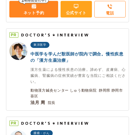
ネット予約
公式サイト
電話
PR
東洋医学
中医学を学んだ獣医師が院内で調合。慢性疾患
の「漢方生薬治療」
漢方生薬による慢性疾患の治療。諦めず、皮膚病、心
臓病、腎臓病の症例実績が豊富な当院にご相談くださ
い。
動物漢方鍼灸センター しゅう動物病院 静岡県 静岡市
葵区
法月 周
院長
PR
腫瘍・がん