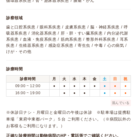
循環器系疾患 / 腎・泌尿器系疾患 / 腫瘍・がん
診察領域
歯と口腔系疾患 / 眼科系疾患 / 皮膚系疾患 / 脳・神経系疾患 / 呼
吸器系疾患 / 消化器系疾患 / 肝・胆・すい臓系疾患 / 内分泌代謝
系疾患 / 血液・免疫系疾患 / 筋肉系疾患 / 整形外科系疾患 / 耳系
疾患 / 生殖器系疾患 / 感染症系疾患 / 寄生虫 / 中毒 / 心の病気 /
けが・その他
診療時間
診察時間
月
火
水
木
金
土
日
祝
09:00 ~ 12:00
●
●
●
●
●
●
●
●
16:00 ~ 19:00
●
●
●
●
●
●
混んでいる
※休診日ナシ・月曜日と金曜日の午後は休診 ※駐車場は提携駐
車場「東府中東都パーク」５台 ご利用ください。（※病院以外の
お客様もご利用になります。）
正確な診療時間は動物病院のHP・電話等でご確認ください。