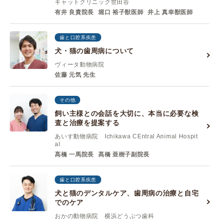
キャットクリニック世田谷
有井 良貴院長
堀口 裕子獣医師
井上 真幸獣医師
歯と口腔系疾患
犬・猫の歯周病について
ヴィータ動物病院
佐藤 元気 先生
その他
飼い主様との会話を大切に、本当に必要な検
査と治療を提案する
あいす動物病院 Ichikawa CEntral Animal Hospit
al
髙橋 一馬院長
髙橋 亜樹子副院長
歯と口腔系疾患
犬と猫のデンタルケア、歯周病の治療と自宅
でのケア
おかの動物病院 横浜どうぶつ歯科