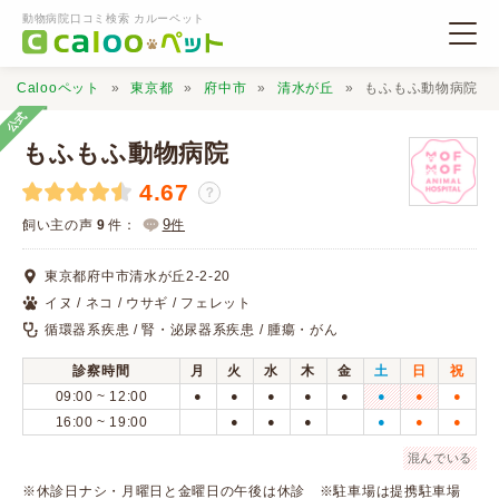
動物病院口コミ検索 カルーペット
Calooペット
東京都
府中市
清水が丘
もふもふ動物病院
公式
もふもふ動物病院
4.67
？
動物病院検索
9
飼い主の声
9
件：
件
東京都府中市清水が丘2-2-20
口コミ検索
イヌ / ネコ / ウサギ / フェレット
循環器系疾患 / 腎・泌尿器系疾患 / 腫瘍・がん
Calooペットとは？
診察時間
月
火
水
木
金
土
日
祝
09:00 ~ 12:00
●
●
●
●
●
●
●
●
口コミ投稿
16:00 ~ 19:00
●
●
●
●
●
●
混んでいる
※休診日ナシ・月曜日と金曜日の午後は休診 ※駐車場は提携駐車場