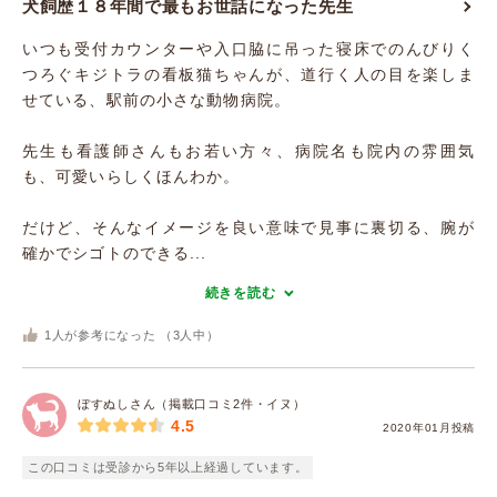
犬飼歴１８年間で最もお世話になった先生
いつも受付カウンターや入口脇に吊った寝床でのんびりく
つろぐキジトラの看板猫ちゃんが、道行く人の目を楽しま
せている、駅前の小さな動物病院。
先生も看護師さんもお若い方々、病院名も院内の雰囲気
も、可愛いらしくほんわか。
だけど、そんなイメージを良い意味で見事に裏切る、腕が
確かでシゴトのできる...
続きを読む
1
人が参考になった （
3
人中）
ぼすぬしさん（掲載口コミ2件・イヌ）
4.5
2020年01月投稿
この口コミは受診から5年以上経過しています。