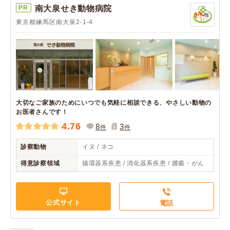
PR
南大泉せき動物病院
東京都練馬区南大泉2-1-4
大切なご家族のためにいつでも気軽に相談できる、やさしい動物の
お医者さんです！
4.76
8
3
件
件
診察動物
イヌ / ネコ
得意診察領域
循環器系疾患 / 消化器系疾患 / 腫瘍・がん
公式サイト
電話