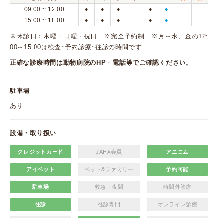
09:00 ~ 12:00
●
●
●
●
●
15:00 ~ 18:00
●
●
●
●
●
※休診日：木曜・日曜・祝日 ※完全予約制 ※月～水、金の12:
00～15:00は検査･予約診療･往診の時間です
正確な診療時間は動物病院のHP・電話等でご確認ください。
駐車場
あり
設備・取り扱い
クレジットカード
JAHA会員
アニコム
アイペット
ペット&ファミリー
予約可能
駐車場
救急・夜間
時間外診療
往診
往診専門
オンライン診療