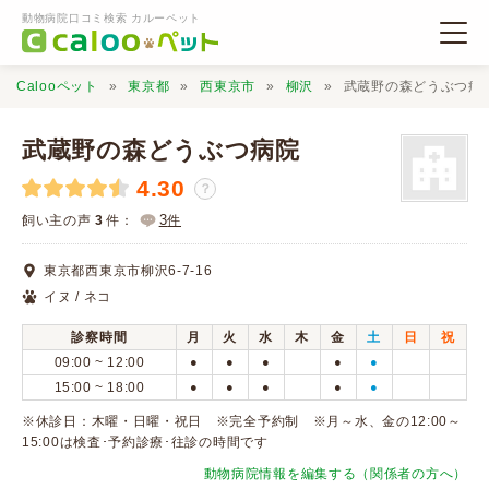
動物病院口コミ検索 カルーペット
Calooペット
東京都
西東京市
柳沢
武蔵野の森どうぶつ病
武蔵野の森どうぶつ病院
4.30
？
動物病院検索
3
飼い主の声
3
件：
件
東京都西東京市柳沢6-7-16
口コミ検索
イヌ / ネコ
診察時間
月
火
水
木
金
土
日
祝
Calooペットとは？
09:00 ~ 12:00
●
●
●
●
●
15:00 ~ 18:00
●
●
●
●
●
口コミ投稿
※休診日：木曜・日曜・祝日 ※完全予約制 ※月～水、金の12:00～
15:00は検査･予約診療･往診の時間です
動物病院情報を編集する（関係者の方へ）