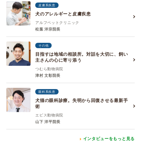
皮膚系疾患
犬のアレルギーと皮膚疾患
アルフペットクリニック
松葉 洋宗院長
その他
目指すは地域の相談所。対話を大切に、飼い
主さんの心に寄り添う
つむら動物病院
津村 文彰院長
眼科系疾患
犬猫の眼科診療。失明から回復させる最新手
術
エビス動物病院
山下 洋平院長
インタビューをもっと見る