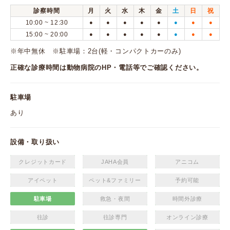
診察時間
月
火
水
木
金
土
日
祝
10:00 ~ 12:30
●
●
●
●
●
●
●
●
15:00 ~ 20:00
●
●
●
●
●
●
●
●
※年中無休 ※駐車場：2台(軽・コンパクトカーのみ)
正確な診療時間は動物病院のHP・電話等でご確認ください。
駐車場
あり
設備・取り扱い
クレジットカード
JAHA会員
アニコム
アイペット
ペット&ファミリー
予約可能
駐車場
救急・夜間
時間外診療
往診
往診専門
オンライン診療