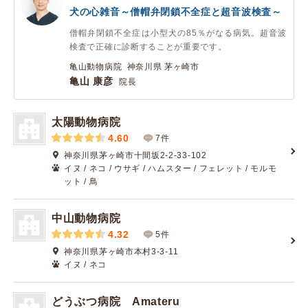
犬の心雑音～僧帽弁閉鎖不全症と超音波検査～
僧帽弁閉鎖不全症は小型犬の85％がなる病気。超音波
検査で正確に診断することが重要です。
亀山動物病院 神奈川県 茅ヶ崎市
亀山 康彦
院長
太陽動物病院
4.60
7件
神奈川県茅ヶ崎市十間坂2-2-33-102
イヌ / ネコ / ウサギ / ハムスター / フェレット / モルモ
ット / 鳥
中山動物病院
4.32
5件
神奈川県茅ヶ崎市本村3-3-11
イヌ / ネコ
どうぶつ病院 Amateru