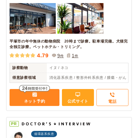
平塚市の年中無休の動物病院 20時まで診療。駐車場完備。犬猫完
全独立診療。ペットホテル・トリミング。
4.79
9
1
件
件
診察動物
イヌ / ネコ
得意診察領域
消化器系疾患 / 整形外科系疾患 / 腫瘍・がん
ネット予約
公式サイト
電話
PR
循環器系疾患