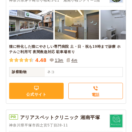
神奈川県茅ヶ崎市小桜町3-21 湘南小桜シティー1階
猫に特化した猫にやさしい専門病院 土・日・祝も19時まで診療 ホ
テルご利用可 夜間救急対応 駐車場有り
4.48
13
4
件
件
診察動物
ネコ
公式サイト
電話
PR
アリアスペットクリニック 湘南平塚
神奈川県平塚市四之宮5丁目28-11