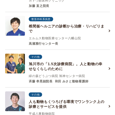
カトウ獣医科クリニック
加藤 直之院長
整形外科系疾患
椎間板ヘルニアの診断から治療・リハビリま
で
エルムス動物医療センター八幡山院
高瀬雅行センター長
その他
旭川市の「1.5次診療病院」。人と動物の幸
せなくらしのために
緑の森どうぶつ病院 旭神センター病院
斉藤 孝晃副院長
和田 みさと動物看護師
その他
人も動物もくつろげる環境でワンランク上の
診療とサービスを提供
平成八事動物病院