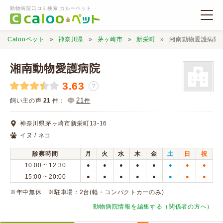
動物病院口コミ検索 カルーペット
Calooペット
神奈川県
茅ヶ崎市
新栄町
湘南動物愛護病院
湘南動物愛護病院
3.63
？
動物病院検索
21
飼い主の声
21
件：
件
神奈川県茅ヶ崎市新栄町13-16
口コミ検索
イヌ / ネコ
診察時間
月
火
水
木
金
土
日
祝
Calooペットとは？
10:00 ~ 12:30
●
●
●
●
●
●
●
●
15:00 ~ 20:00
●
●
●
●
●
●
●
●
口コミ投稿
※年中無休 ※駐車場：2台(軽・コンパクトカーのみ)
動物病院情報を編集する（関係者の方へ）