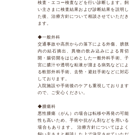
検査・エコー検査などを行い診断します。飼
い主さまに検査結果および診断結果を説明し
た後、治療方針について相談させていただき
ます。
◆一般外科
交通事故や高所からの落下による外傷、膀胱
内の結石摘出、異物の飲み込みによる胃切
開・腸切開をはじめとした一般外科手術、子
宮に膿汁や透明な粘液が溜まる病気などによ
る軟部外科手術、去勢・避妊手術などに対応
しております。
入院施設や手術後のケアも重視しております
ので、ご安心ください。
◆腫瘍科
悪性腫瘍（がん）の場合は転移や再発の可能
性も高いため、手術や抗がん剤などを用いる
場合もあります。 治療方針についてはよく
飼い主さまと相談した上で決定させていただ