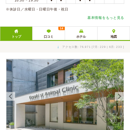
16:30 ~ 19:30
●
●
●
●
※休診日／水曜日・日曜日午後・祝日
基本情報をもっと見る
14
トップ
口コミ
ホテル
地図
↓
アクセス数: 76,971 [7月: 229 | 6月: 233 ]