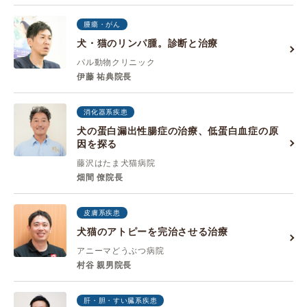
腫瘍・がん
犬・猫のリンパ腫。診断と治療
パル動物クリニック
伊藤 祐典院長
消化器系疾患
犬の蛋白漏出性腸症の治療、低蛋白血症の原
因を探る
藤沢はたま犬猫病院
畑間 僚院長
皮膚系疾患
犬猫のアトピーを完治させる治療
アニーマどうぶつ病院
村谷 親男院長
肝・胆・すい臓系疾患