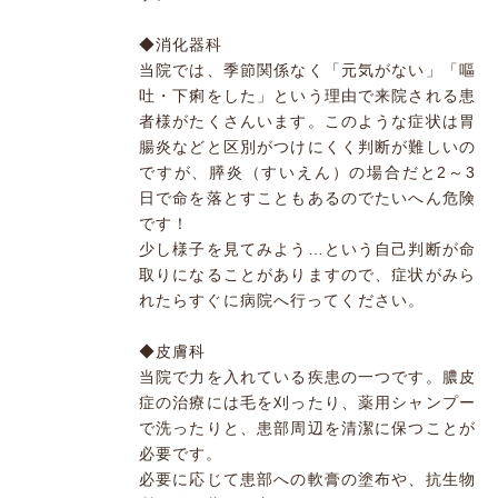
◆消化器科
当院では、季節関係なく「元気がない」「嘔
吐・下痢をした」という理由で来院される患
者様がたくさんいます。このような症状は胃
腸炎などと区別がつけにくく判断が難しいの
ですが、膵炎（すいえん）の場合だと2～3
日で命を落とすこともあるのでたいへん危険
です！
少し様子を見てみよう…という自己判断が命
取りになることがありますので、症状がみら
れたらすぐに病院へ行ってください。
◆皮膚科
当院で力を入れている疾患の一つです。膿皮
症の治療には毛を刈ったり、薬用シャンプー
で洗ったりと、患部周辺を清潔に保つことが
必要です。
必要に応じて患部への軟膏の塗布や、抗生物