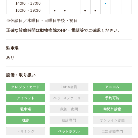
14:00 ~ 17:00
●
16:30 ~ 19:30
●
●
●
●
※休診日／水曜日・日曜日午後・祝日
正確な診療時間は動物病院のHP・電話等でご確認ください。
駐車場
あり
設備・取り扱い
クレジットカード
JAHA会員
アニコム
アイペット
ペット&ファミリー
予約可能
駐車場
救急・夜間
時間外診療
往診
往診専門
オンライン診療
トリミング
ペットホテル
二次診療専門