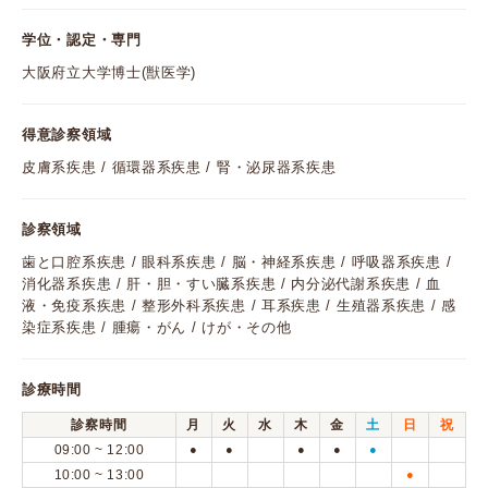
学位・認定・専門
大阪府立大学博士(獣医学)
得意診察領域
皮膚系疾患 / 循環器系疾患 / 腎・泌尿器系疾患
診察領域
歯と口腔系疾患 / 眼科系疾患 / 脳・神経系疾患 / 呼吸器系疾患 /
消化器系疾患 / 肝・胆・すい臓系疾患 / 内分泌代謝系疾患 / 血
液・免疫系疾患 / 整形外科系疾患 / 耳系疾患 / 生殖器系疾患 / 感
染症系疾患 / 腫瘍・がん / けが・その他
診療時間
診察時間
月
火
水
木
金
土
日
祝
09:00 ~ 12:00
●
●
●
●
●
10:00 ~ 13:00
●