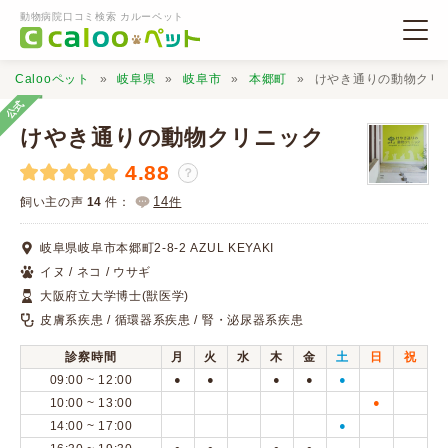
動物病院口コミ検索 カルーペット
Calooペット
岐阜県
岐阜市
本郷町
けやき通りの動物クリ
公式
けやき通りの動物クリニック
4.88
？
動物病院検索
14
飼い主の声
14
件：
件
岐阜県岐阜市本郷町2-8-2 AZUL KEYAKI
口コミ検索
イヌ / ネコ / ウサギ
大阪府立大学博士(獣医学)
Calooペットとは？
皮膚系疾患 / 循環器系疾患 / 腎・泌尿器系疾患
診察時間
月
火
水
木
金
土
日
祝
口コミ投稿
09:00 ~ 12:00
●
●
●
●
●
10:00 ~ 13:00
●
14:00 ~ 17:00
●