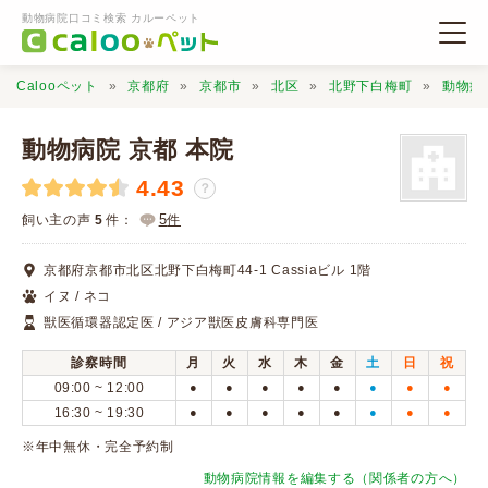
動物病院口コミ検索 カルーペット
Calooペット
京都府
京都市
北区
北野下白梅町
動物病
動物病院 京都 本院
4.43
？
動物病院検索
5
飼い主の声
5
件：
件
京都府京都市北区北野下白梅町44-1 Cassiaビル 1階
口コミ検索
イヌ / ネコ
獣医循環器認定医 / アジア獣医皮膚科専門医
Calooペットとは？
診察時間
月
火
水
木
金
土
日
祝
09:00 ~ 12:00
●
●
●
●
●
●
●
●
口コミ投稿
16:30 ~ 19:30
●
●
●
●
●
●
●
●
※年中無休・完全予約制
動物病院情報を編集する（関係者の方へ）