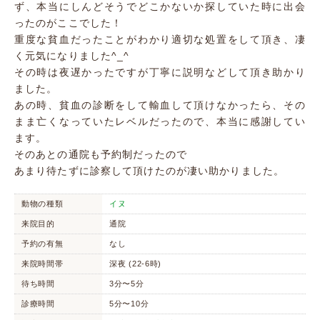
ず、本当にしんどそうでどこかないか探していた時に出会
ったのがここでした！
重度な貧血だったことがわかり適切な処置をして頂き、凄
く元気になりました^_^
その時は夜遅かったですが丁寧に説明などして頂き助かり
ました。
あの時、貧血の診断をして輸血して頂けなかったら、その
まま亡くなっていたレベルだったので、本当に感謝してい
ます。
そのあとの通院も予約制だったので
あまり待たずに診察して頂けたのが凄い助かりました。
動物の種類
イヌ
来院目的
通院
予約の有無
なし
来院時間帯
深夜 (22-6時)
待ち時間
3分〜5分
診療時間
5分〜10分