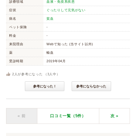
診療領域
血液・免疫系疾患
症状
ぐったりして元気がない
病名
貧血
ペット保険
-
料金
-
来院理由
Webで知った (当サイト以外)
薬
輸血
受診時期
2019年04月
2
人が参考になった （
3
人中）
参考になった！
参考にならなかった
« 前
口コミ一覧（5件）
次
»