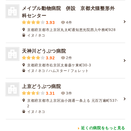
メイプル動物病院 併設 京都犬猫整形外
科センター
3.93
4件
京都府京都市上京区丸太町通知恵光院西入中務町928
イヌ / ネコ
天神川どうぶつ病院
3.92
2件
京都府京都市右京区太秦森ケ東町30-3
イヌ / ネコ / ハムスター / フェレット
上京どうぶつ病院
3.31
3件
京都府京都市上京区油小路通一条上る 元百万遍町537-
2
イヌ / ネコ
近くの病院をもっと見る