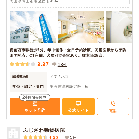
岡山県岡山市南区西市456-1
備前西市駅徒歩5分。年中無休・全日予約診療。高度医療から予防
まで対応。CT完備。犬猫別待合室あり。駐車場25台。
3.37
13
件
診察動物
イヌ / ネコ
学位・認定・専門
獣医腫瘍科認定医 II種
ネット予約
公式サイト
電話
ふじさわ動物病院
4.50
5件