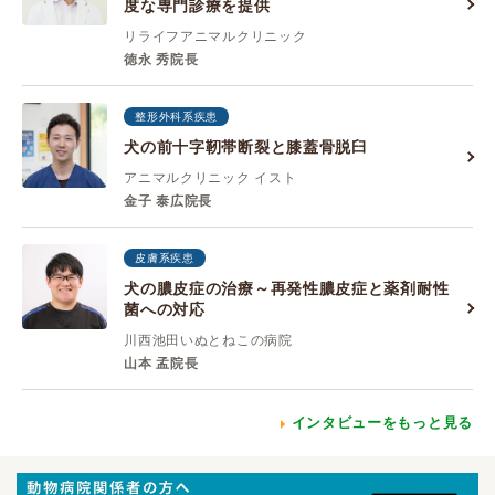
度な専門診療を提供
リライフアニマルクリニック
徳永 秀院長
整形外科系疾患
犬の前十字靭帯断裂と膝蓋骨脱臼
アニマルクリニック イスト
金子 泰広院長
皮膚系疾患
犬の膿皮症の治療～再発性膿皮症と薬剤耐性
菌への対応
川西池田いぬとねこの病院
山本 孟院長
インタビューをもっと見る