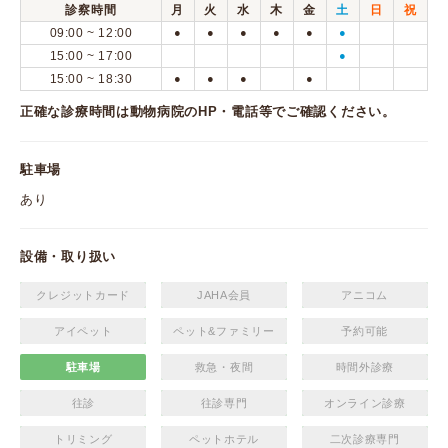
診察時間
月
火
水
木
金
土
日
祝
09:00 ~ 12:00
●
●
●
●
●
●
15:00 ~ 17:00
●
15:00 ~ 18:30
●
●
●
●
正確な診療時間は動物病院のHP・電話等でご確認ください。
駐車場
あり
設備・取り扱い
クレジットカード
JAHA会員
アニコム
アイペット
ペット&ファミリー
予約可能
駐車場
救急・夜間
時間外診療
往診
往診専門
オンライン診療
トリミング
ペットホテル
二次診療専門