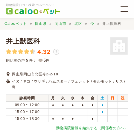
動物病院口コミ検索 カルーペット
Calooペット
岡山県
岡山市
北区
今
井上獣医科
井上獣医科
4.32
？
動物病院検索
5
飼い主の声
5
件：
件
岡山県岡山市北区今2-2-18
口コミ検索
イヌ / ネコ / ウサギ / ハムスター / フェレット / モルモット / リス /
鳥
Calooペットとは？
診察時間
月
火
水
木
金
土
日
祝
09:00 ~ 12:00
●
●
●
●
●
●
15:00 ~ 17:00
●
口コミ投稿
15:00 ~ 18:30
●
●
●
●
動物病院情報を編集する（関係者の方へ）