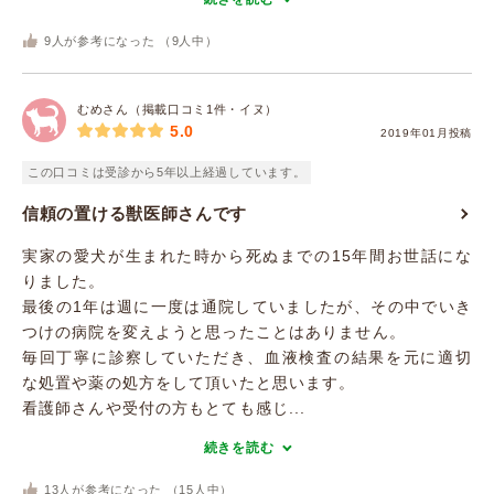
9
人が参考になった （
9
人中）
むめさん（掲載口コミ1件・イヌ）
5.0
2019年01月投稿
この口コミは受診から5年以上経過しています。
信頼の置ける獣医師さんです
実家の愛犬が生まれた時から死ぬまでの15年間お世話にな
りました。
最後の1年は週に一度は通院していましたが、その中でいき
つけの病院を変えようと思ったことはありません。
毎回丁寧に診察していただき、血液検査の結果を元に適切
な処置や薬の処方をして頂いたと思います。
看護師さんや受付の方もとても感じ...
続きを読む
13
人が参考になった （
15
人中）