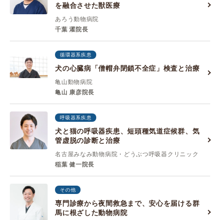
を融合させた獣医療
あろう動物病院
千葉 濯院長
循環器系疾患
犬の心臓病「僧帽弁閉鎖不全症」検査と治療
亀山動物病院
亀山 康彦院長
呼吸器系疾患
犬と猫の呼吸器疾患、短頭種気道症候群、気
管虚脱の診断と治療
名古屋みなみ動物病院・どうぶつ呼吸器クリニック
稲葉 健一院長
その他
専門診療から夜間救急まで、安心を届ける群
馬に根ざした動物病院