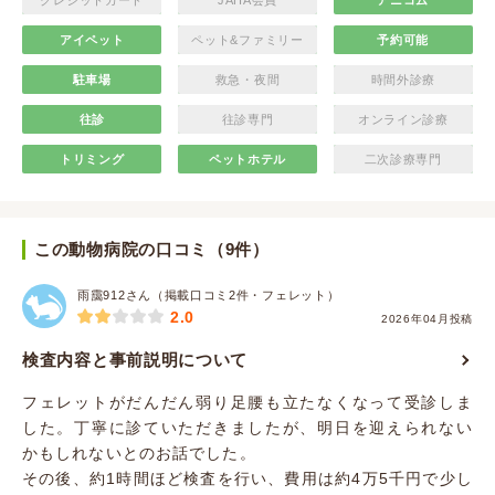
クレジットカード
JAHA会員
アニコム
アイペット
ペット&ファミリー
予約可能
駐車場
救急・夜間
時間外診療
往診
往診専門
オンライン診療
トリミング
ペットホテル
二次診療専門
この動物病院の口コミ（9件）
雨靄912さん（掲載口コミ2件・フェレット）
2.0
2026年04月投稿
検査内容と事前説明について
フェレットがだんだん弱り足腰も立たなくなって受診しま
した。丁寧に診ていただきましたが、明日を迎えられない
かもしれないとのお話でした。
その後、約1時間ほど検査を行い、費用は約4万5千円で少し