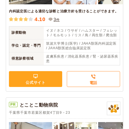
内科認定医による適切な診断と治療方針を受けることができます。
4.10
3
件
イヌ / ネコ / ウサギ / ハムスター / フェレッ
診察動物
ト / モルモット / リス / 鳥 / 両生類 / 爬虫類
筑波大学博士(医学) / JAHA獣医内科認定医
学位・認定・専門
/ JAHA獣医総合臨床認定医
皮膚系疾患 / 消化器系疾患 / 腎・泌尿器系疾
得意診察領域
患
公式サイト
電話
PR
とことこ動物病院
千葉県千葉市若葉区都賀4丁目9－23