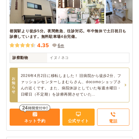
都賀駅より徒歩5分。夜間救急、往診対応。年中無休で土日祝日も
診療しています。無料駐車場4台完備。
4.35
6
件
診察動物
イヌ / ネコ
2026年4月2日に移転しました！ 旧病院から徒歩2分、フ
お
ァッションセンターしまむらさん、docomoショップさ
知
ら
んの近くです。 また、病院休診としていた毎週水曜日・
せ
日曜日（不定期）を診療再開させていた...
ネット予約
公式サイト
電話