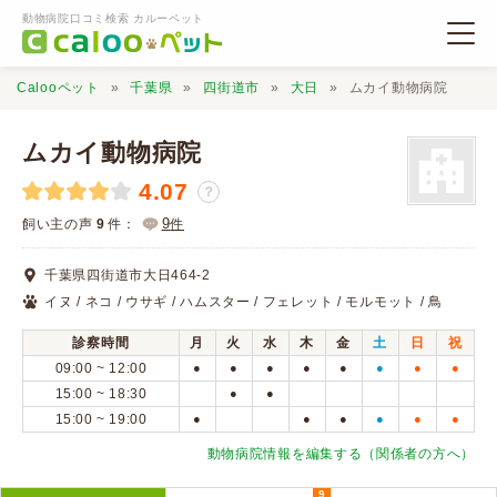
動物病院口コミ検索 カルーペット
Calooペット
千葉県
四街道市
大日
ムカイ動物病院
ムカイ動物病院
4.07
？
動物病院検索
9
飼い主の声
9
件：
件
千葉県四街道市大日464-2
口コミ検索
イヌ / ネコ / ウサギ / ハムスター / フェレット / モルモット / 鳥
診察時間
月
火
水
木
金
土
日
祝
Calooペットとは？
09:00 ~ 12:00
●
●
●
●
●
●
●
●
15:00 ~ 18:30
●
●
15:00 ~ 19:00
●
●
●
●
●
●
口コミ投稿
動物病院情報を編集する（関係者の方へ）
9