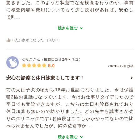
驚きました。このような状態でなぜ検査を行うのか、事前
に検査内容や費用についてもう少し説明があれば、安心し
て判...
続きを読む
0
人が参考になった （
0
人中）
ななこさん（掲載口コミ2件・ネコ）
5.0
2023年12月投稿
安心な診察と休日診療もしてます！
前の犬は子犬の頃から16年お世話になりました。今は保護
猫2匹お世話になっています。今はお仕事リタイアしたので
平日でも受診できますが、こちらは土日も診察されており
休日加算も無いので助かりました。どの先生も誠実さが売
りのクリニックです♪お値段はここしかかかってないので比
べられませんでしたが、隣の佐倉市か...
続きを読む