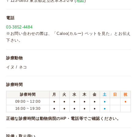
〒123-0853 東京都足立区本木2-2-9 (
地図
)
電話
03-3852-4484
※お問い合わせの際は、「Caloo(カルー) ペットを見た」とお伝え
下さい。
診療動物
イヌ / ネコ
診療時間
診察時間
月
火
水
木
金
土
日
祝
09:00 ~ 12:00
●
●
●
●
●
●
●
16:00 ~ 19:30
●
●
●
●
●
●
正確な診療時間は動物病院のHP・電話等でご確認ください。
設備・取り扱い