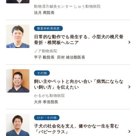
動物漢方鍼灸センター しゅう動物病院
法月 周院長
整形外科系疾患
日常的な動作でも発生する、小型犬の橈尺骨
骨折・椎間板ヘルニア
ノア動物病院
平子 毅院長
田村 雄治獣医長
その他
飼い主やペットと向かい合い「病気にならな
い飼い方」を伝えたい
かるがも動物病院
大井 孝浩院長
けが・その他
子犬の社会化を支え、健やかな一生を育む
「パピークラス」