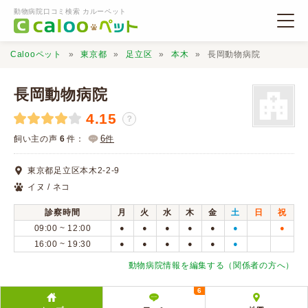
動物病院口コミ検索 カルーペット
Calooペット
東京都
足立区
本木
長岡動物病院
長岡動物病院
4.15
？
動物病院検索
6
飼い主の声
6
件：
件
東京都足立区本木2-2-9
口コミ検索
イヌ / ネコ
診察時間
月
火
水
木
金
土
日
祝
Calooペットとは？
09:00 ~ 12:00
●
●
●
●
●
●
●
16:00 ~ 19:30
●
●
●
●
●
●
口コミ投稿
動物病院情報を編集する（関係者の方へ）
6