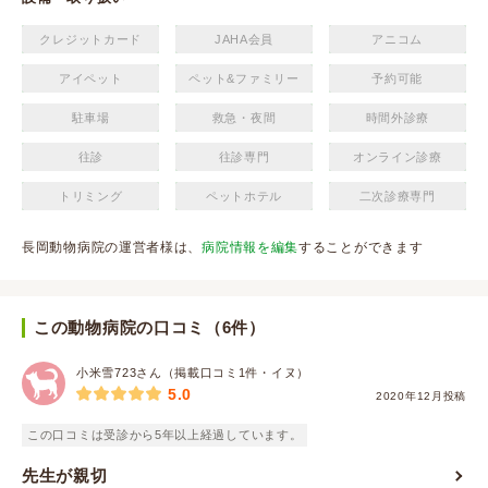
クレジットカード
JAHA会員
アニコム
アイペット
ペット&ファミリー
予約可能
駐車場
救急・夜間
時間外診療
往診
往診専門
オンライン診療
トリミング
ペットホテル
二次診療専門
長岡動物病院の運営者様は、
病院情報を編集
することができます
この動物病院の口コミ（6件）
小米雪723さん（掲載口コミ1件・イヌ）
5.0
2020年12月投稿
この口コミは受診から5年以上経過しています。
先生が親切