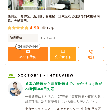
墨田区、葛飾区、荒川区、台東区、江東区など往診専門の動物病
院。犬猫専門。
4.90
17
件
診察動物
イヌ / ネコ
ネット予約
公式サイト
電話
PR
通常の診療から高度医療まで。かかりつけ医が
24時間365日対応
一般診療はもちろん、CT完備で高度医療や夜間救急も
対応可能。24時間稼働している街の獣医さんです。
東京サンライズアニマルケアセンター 東京都 足立区