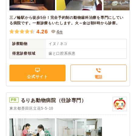
三ノ輪駅から徒歩5分！完全予約制の動物歯科治療を専門にしてい
る病院です。一般診療もいたします。火～金は朝8時から診察。
4.26
4
件
診察動物
イヌ / ネコ
得意診察領域
歯と口腔系疾患
公式サイト
電話
PR
るりあ動物病院（往診専門）
東京都墨田区立花5-5-10