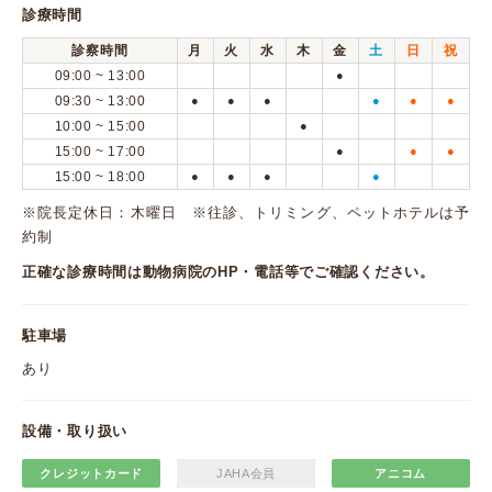
診療時間
診察時間
月
火
水
木
金
土
日
祝
09:00 ~ 13:00
●
09:30 ~ 13:00
●
●
●
●
●
●
10:00 ~ 15:00
●
15:00 ~ 17:00
●
●
●
15:00 ~ 18:00
●
●
●
●
※院長定休日：木曜日 ※往診、トリミング、ペットホテルは予
約制
正確な診療時間は動物病院のHP・電話等でご確認ください。
駐車場
あり
設備・取り扱い
クレジットカード
JAHA会員
アニコム