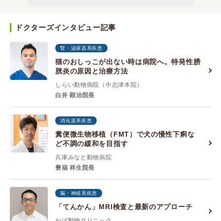
ドクターズインタビュー記事
腎・泌尿器系疾患
猫のおしっこが出ない時は病院へ。特発性膀
胱炎の原因と治療方法
しらい動物病院（中志津本院）
白井 顕治院長
消化器系疾患
糞便微生物移植（FMT）で犬の慢性下痢な
ど不調の緩和を目指す
兵庫みなと動物病院
豊福 祥生院長
脳・神経系疾患
「てんかん」MRI検査と最新のアプローチ
かば動物クリニック