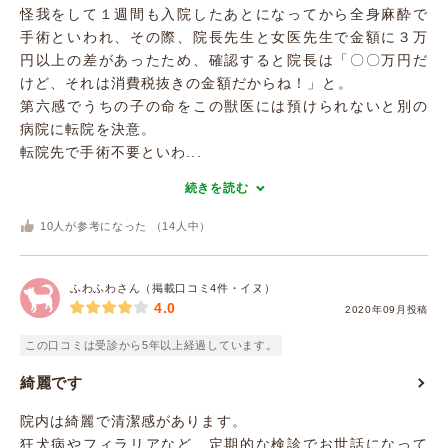
怪我をして１週間も入院したあとになってから全身麻酔で
手術といわれ、その際、院長先生と女医先生で金額に３万
円以上の差があったため、確認すると院長は「〇〇万円だ
けど、それは消費税抜きの金額だからね！」と。
第六感でうちの子の命をこの獣医には預けられないと別の
病院に転院を決意。
転院先で手術不要といわ...
続きを読む
10
人が参考になった （
14
人中）
ふわふわさん（掲載口コミ4件・イヌ）
4.0
2020年09月投稿
この口コミは受診から5年以上経過しています。
綺麗です
院内は綺麗で清潔感があります。
狂犬病やフィラリアなど、定期的な検診でお世話になって