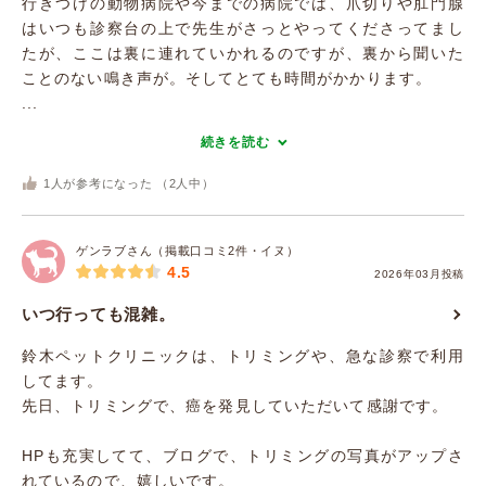
行きつけの動物病院や今までの病院では、爪切りや肛門腺
はいつも診察台の上で先生がさっとやってくださってまし
たが、ここは裏に連れていかれるのですが、裏から聞いた
ことのない鳴き声が。そしてとても時間がかかります。
...
続きを読む
1
人が参考になった （
2
人中）
ゲンラブさん（掲載口コミ2件・イヌ）
4.5
2026年03月投稿
いつ行っても混雑。
鈴木ペットクリニックは、トリミングや、急な診察で利用
してます。
先日、トリミングで、癌を発見していただいて感謝です。
HPも充実してて、ブログで、トリミングの写真がアップさ
れているので、嬉しいです。