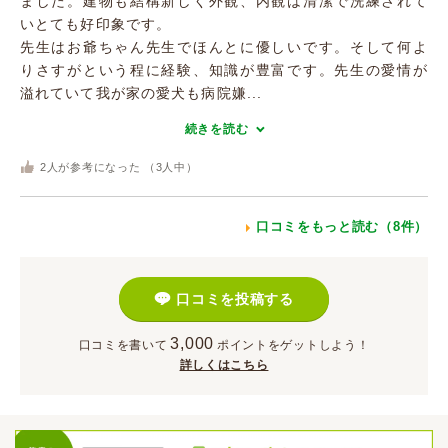
ました。建物も結構新しく外観、内観は清潔で洗練されて
いとても好印象です。
先生はお爺ちゃん先生でほんとに優しいです。そして何よ
りさすがという程に経験、知識が豊富です。先生の愛情が
溢れていて我が家の愛犬も病院嫌...
続きを読む
2
人が参考になった （
3
人中）
口コミをもっと読む（8件）
口コミを投稿する
3,000
口コミを書いて
ポイント
をゲットしよう！
詳しくはこちら