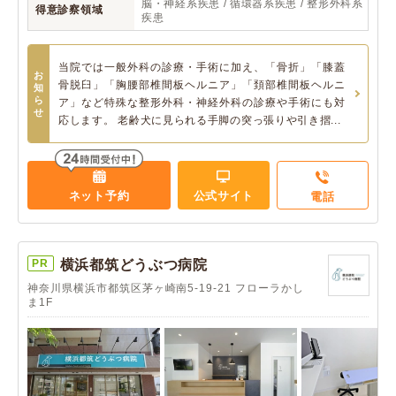
脳・神経系疾患 / 循環器系疾患 / 整形外科系
得意診察領域
疾患
当院では一般外科の診療・手術に加え、「骨折」「膝蓋
お
骨脱臼」「胸腰部椎間板ヘルニア」「頚部椎間板ヘルニ
知
ら
ア」など特殊な整形外科・神経外科の診療や手術にも対
せ
応します。 老齢犬に見られる手脚の突っ張りや引き摺...
ネット予約
公式サイト
電話
PR
横浜都筑どうぶつ病院
神奈川県横浜市都筑区茅ヶ崎南5-19-21 フローラかし
ま1F