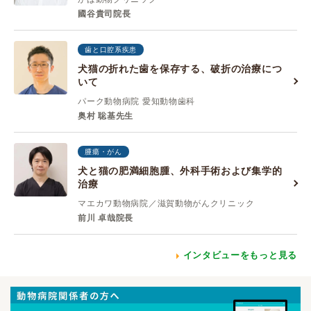
國谷貴司院長
歯と口腔系疾患
犬猫の折れた歯を保存する、破折の治療につ
いて
パーク動物病院 愛知動物歯科
奥村 聡基先生
腫瘍・がん
犬と猫の肥満細胞腫、外科手術および集学的
治療
マエカワ動物病院／滋賀動物がんクリニック
前川 卓哉院長
インタビューをもっと見る