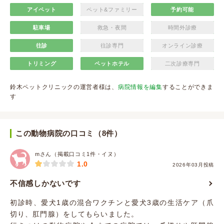
アイペット
ペット&ファミリー
予約可能
駐車場
救急・夜間
時間外診療
往診
往診専門
オンライン診療
トリミング
ペットホテル
二次診療専門
鈴木ペットクリニックの運営者様は、
病院情報を編集
することができま
す
この動物病院の口コミ（8件）
mさん（掲載口コミ1件・イヌ）
1.0
2026年03月投稿
不信感しかないです
初診時、愛犬1歳の混合ワクチンと愛犬3歳の生活ケア（爪
切り、肛門腺）をしてもらいました。