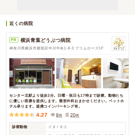
近くの病院
PR
横浜青葉どうぶつ病院
神奈川県横浜市都筑区中川中央1-8-3 プリムローズ1F
センター北駅より徒歩2分。日曜・祝日も17時まで診療。動物たち
に優しい医療を提供します。整形外科おまかせください。ペットホ
テル承ります。提携コインパーキング有。
4.27
8
20
件
件
診察動物
イヌ / ネコ