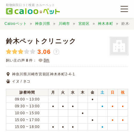
動物病院口コミ検索 カルーペット
Calooペット
神奈川県
川崎市
宮前区
神木本町
鈴木ペ
鈴木ペットクリニック
3.06
？
動物病院検索
8
飼い主の声
8
件：
件
神奈川県川崎市宮前区神木本町2-4-1
口コミ検索
イヌ / ネコ
診察時間
月
火
水
木
金
土
日
祝
Calooペットとは？
09:00 ~ 13:00
●
09:30 ~ 13:00
●
●
●
●
●
●
10:00 ~ 15:00
●
口コミ投稿
15:00 ~ 17:00
●
●
●
15:00 ~ 18:00
●
●
●
●