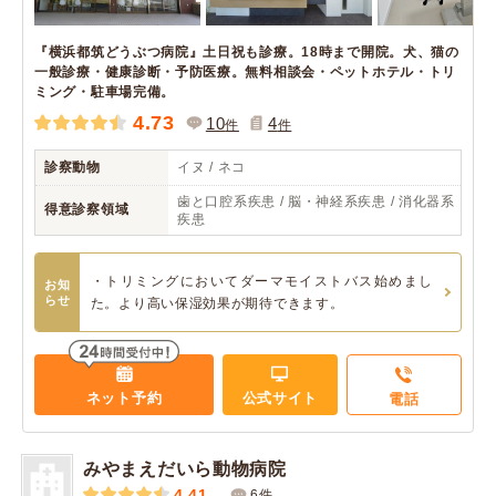
『横浜都筑どうぶつ病院』土日祝も診療。18時まで開院。犬、猫の
一般診療・健康診断・予防医療。無料相談会・ペットホテル・トリ
ミング・駐車場完備。
4.73
10
4
件
件
診察動物
イヌ / ネコ
歯と口腔系疾患 / 脳・神経系疾患 / 消化器系
得意診察領域
疾患
・トリミングにおいてダーマモイストバス始めまし
お知
らせ
た。より高い保湿効果が期待できます。
ネット予約
公式サイト
電話
みやまえだいら動物病院
4.41
6件