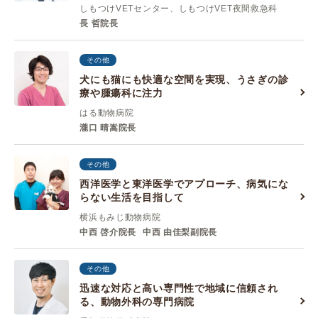
しもつけVETセンター、しもつけVET夜間救急科
長 哲院長
その他
犬にも猫にも快適な空間を実現、うさぎの診
療や腫瘍科に注力
はる動物病院
瀧口 晴嵩院長
その他
西洋医学と東洋医学でアプローチ、病気にな
らない生活を目指して
横浜もみじ動物病院
中西 啓介院長
中西 由佳梨副院長
その他
迅速な対応と高い専門性で地域に信頼され
る、動物外科の専門病院