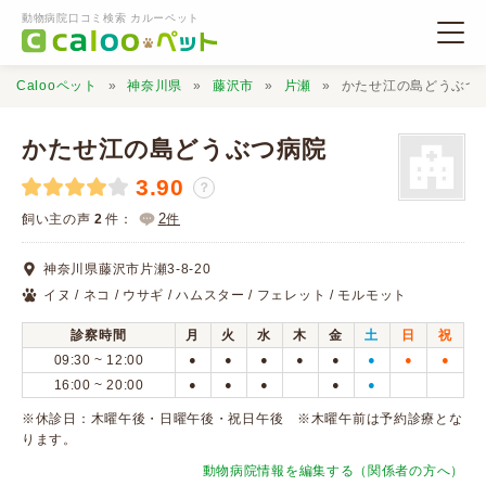
動物病院口コミ検索 カルーペット
Calooペット
神奈川県
藤沢市
片瀬
かたせ江の島どうぶつ
かたせ江の島どうぶつ病院
3.90
？
動物病院検索
2
飼い主の声
2
件：
件
神奈川県藤沢市片瀬3-8-20
口コミ検索
イヌ / ネコ / ウサギ / ハムスター / フェレット / モルモット
診察時間
月
火
水
木
金
土
日
祝
Calooペットとは？
09:30 ~ 12:00
●
●
●
●
●
●
●
●
16:00 ~ 20:00
●
●
●
●
●
口コミ投稿
※休診日：木曜午後・日曜午後・祝日午後 ※木曜午前は予約診療とな
ります。
動物病院情報を編集する（関係者の方へ）