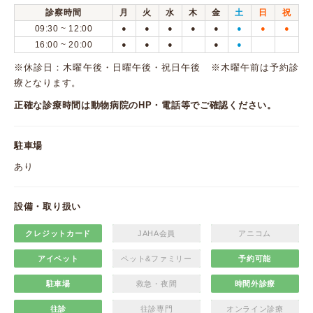
診察時間
月
火
水
木
金
土
日
祝
09:30 ~ 12:00
●
●
●
●
●
●
●
●
16:00 ~ 20:00
●
●
●
●
●
※休診日：木曜午後・日曜午後・祝日午後 ※木曜午前は予約診
療となります。
正確な診療時間は動物病院のHP・電話等でご確認ください。
駐車場
あり
設備・取り扱い
クレジットカード
JAHA会員
アニコム
アイペット
ペット&ファミリー
予約可能
駐車場
救急・夜間
時間外診療
往診
往診専門
オンライン診療