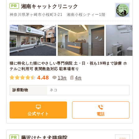
PR
湘南キャットクリニック
神奈川県茅ヶ崎市小桜町3-21 湘南小桜シティー1階
猫に特化した猫にやさしい専門病院 土・日・祝も19時まで診療 ホ
テルご利用可 夜間救急対応 駐車場有り
4.48
13
4
件
件
診察動物
ネコ
公式サイト
電話
PR
藤沢はたま犬猫病院