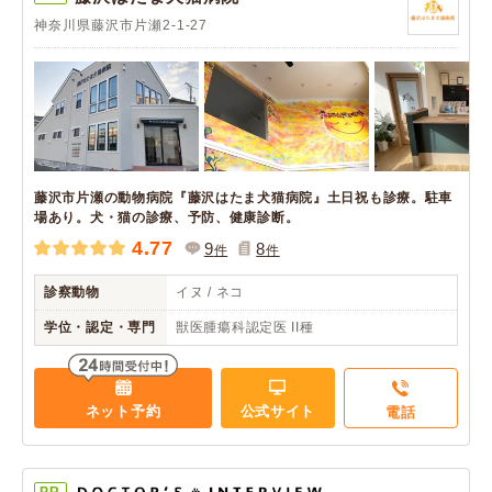
神奈川県藤沢市片瀬2-1-27
藤沢市片瀬の動物病院『藤沢はたま犬猫病院』土日祝も診療。駐車
場あり。犬・猫の診療、予防、健康診断。
4.77
9
8
件
件
診察動物
イヌ / ネコ
学位・認定・専門
獣医腫瘍科認定医 II種
ネット予約
公式サイト
電話