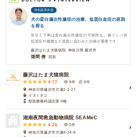
PR
消化器系疾患
犬の蛋白漏出性腸症の治療、低蛋白血症の原因
を探る
長引く下痢は蛋白漏出性腸症の可能性も。腸リンパ管
拡張症や腫瘍など原因に合わせた治療が重要です。
藤沢はたま犬猫病院 神奈川県 藤沢市
畑間 僚
院長
藤沢はたま犬猫病院
4.77
9件
8
件
神奈川県藤沢市片瀬2-1-27
イヌ / ネコ
獣医腫瘍科認定医 II種
湘南夜間救急動物病院 SEAMeC
4.25
5件
神奈川県藤沢市片瀬4-14-8