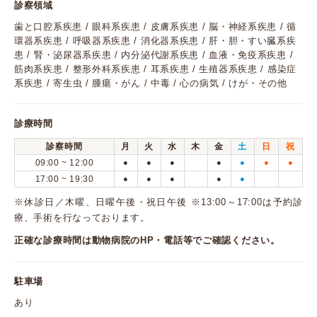
診察領域
歯と口腔系疾患 / 眼科系疾患 / 皮膚系疾患 / 脳・神経系疾患 / 循
環器系疾患 / 呼吸器系疾患 / 消化器系疾患 / 肝・胆・すい臓系疾
患 / 腎・泌尿器系疾患 / 内分泌代謝系疾患 / 血液・免疫系疾患 /
筋肉系疾患 / 整形外科系疾患 / 耳系疾患 / 生殖器系疾患 / 感染症
系疾患 / 寄生虫 / 腫瘍・がん / 中毒 / 心の病気 / けが・その他
診療時間
診察時間
月
火
水
木
金
土
日
祝
09:00 ~ 12:00
●
●
●
●
●
●
●
17:00 ~ 19:30
●
●
●
●
●
※休診日／木曜、日曜午後・祝日午後 ※13:00～17:00は予約診
療、手術を行なっております。
正確な診療時間は動物病院のHP・電話等でご確認ください。
駐車場
あり