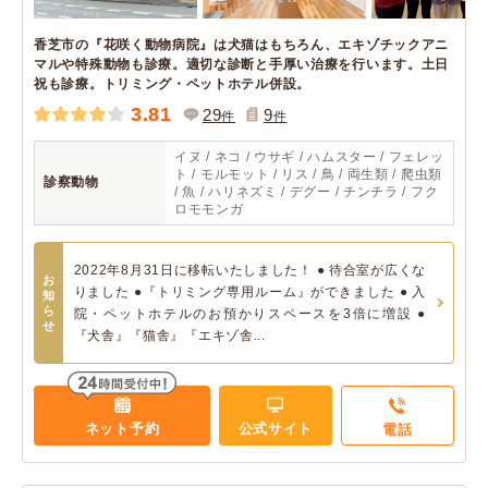
香芝市の『花咲く動物病院』は犬猫はもちろん、エキゾチックアニ
マルや特殊動物も診療。適切な診断と手厚い治療を行います。土日
祝も診療。トリミング・ペットホテル併設。
3.81
29
9
件
件
イヌ / ネコ / ウサギ / ハムスター / フェレッ
ト / モルモット / リス / 鳥 / 両生類 / 爬虫類
診察動物
/ 魚 / ハリネズミ / デグー / チンチラ / フク
ロモモンガ
2022年8月31日に移転いたしました！ ● 待合室が広くな
お
りました ●『トリミング専用ルーム』ができました ● 入
知
ら
院・ペットホテルのお預かりスペースを3倍に増設 ●
せ
『犬舎』『猫舎』『エキゾ舎...
ネット予約
公式サイト
電話