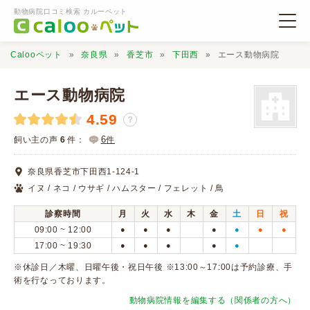
動物病院口コミ検索 カルーペット
Calooペット
奈良県
香芝市
下田西
エース動物病院
エース動物病院
4.59
？
動物病院検索
6
飼い主の声
6
件：
件
奈良県香芝市下田西1-124-1
口コミ検索
イヌ / ネコ / ウサギ / ハムスター / フェレット / 鳥
診察時間
月
火
水
木
金
土
日
祝
Calooペットとは？
09:00 ~ 12:00
●
●
●
●
●
●
●
17:00 ~ 19:30
●
●
●
●
●
口コミ投稿
※休診日／木曜、日曜午後・祝日午後 ※13:00～17:00は予約診療、手
術を行なっております。
動物病院情報を編集する（関係者の方へ）