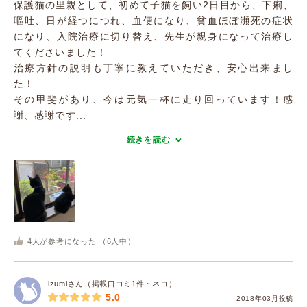
保護猫の里親として、初めて子猫を飼い2日目から、下痢、
嘔吐、日が経つにつれ、血便になり、貧血ほぼ瀕死の症状
になり、入院治療に切り替え、先生が親身になって治療し
てくださいました！
治療方針の説明も丁寧に教えていただき、安心出来まし
た！
その甲斐があり、今は元気一杯に走り回っています！感
謝、感謝です...
続きを読む
4
人が参考になった （
6
人中）
izumiさん（掲載口コミ1件・ネコ）
5.0
2018年03月投稿