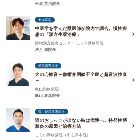
松尾 英治院長
東洋医学
中医学を学んだ獣医師が院内で調合。慢性疾
患の「漢方生薬治療」
動物漢方鍼灸センター しゅう動物病院
法月 周院長
循環器系疾患
犬の心雑音～僧帽弁閉鎖不全症と超音波検査
～
亀山動物病院
亀山 康彦院長
腎・泌尿器系疾患
猫のおしっこが出ない時は病院へ。特発性膀
胱炎の原因と治療方法
しらい動物病院（中志津本院）