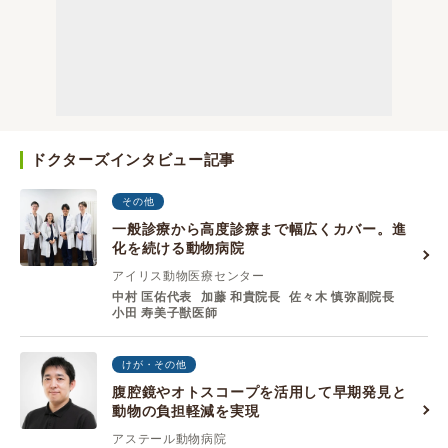
ドクターズインタビュー記事
その他
一般診療から高度診療まで幅広くカバー。進
化を続ける動物病院
アイリス動物医療センター
中村 匡佑代表
加藤 和貴院⻑
佐々⽊ 慎弥副院⻑
⼩⽥ 寿美⼦獣医師
けが・その他
腹腔鏡やオトスコープを活用して早期発見と
動物の負担軽減を実現
アステール動物病院