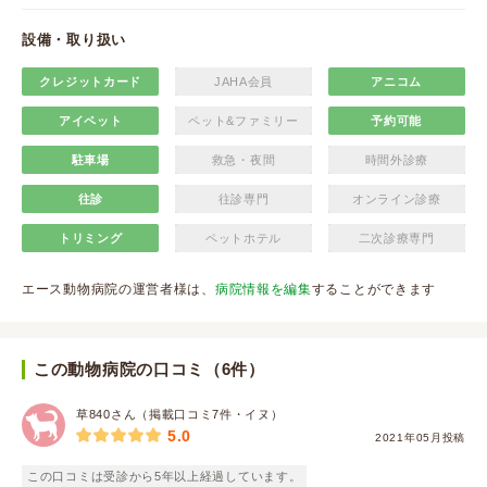
設備・取り扱い
クレジットカード
JAHA会員
アニコム
アイペット
ペット&ファミリー
予約可能
駐車場
救急・夜間
時間外診療
往診
往診専門
オンライン診療
トリミング
ペットホテル
二次診療専門
エース動物病院の運営者様は、
病院情報を編集
することができます
この動物病院の口コミ（6件）
草840さん（掲載口コミ7件・イヌ）
5.0
2021年05月投稿
この口コミは受診から5年以上経過しています。