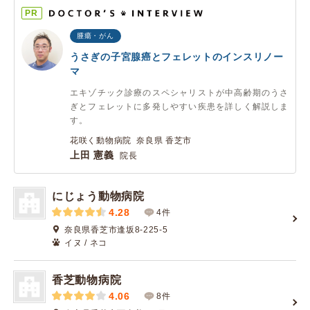
PR
腫瘍・がん
うさぎの子宮腺癌とフェレットのインスリノー
マ
エキゾチック診療のスペシャリストが中高齢期のうさ
ぎとフェレットに多発しやすい疾患を詳しく解説しま
す。
花咲く動物病院 奈良県 香芝市
上田 憲義
院長
にじょう動物病院
4.28
4件
奈良県香芝市逢坂8-225-5
イヌ / ネコ
香芝動物病院
4.06
8件