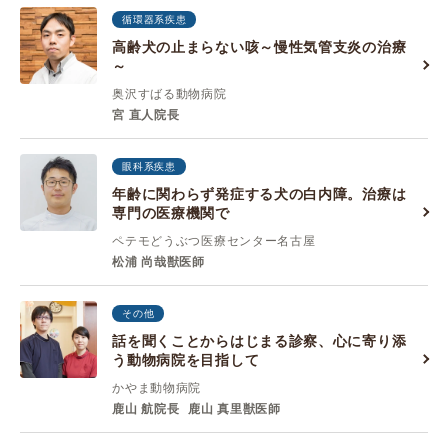
循環器系疾患
高齢犬の止まらない咳～慢性気管支炎の治療
～
奥沢すばる動物病院
宮 直人院長
眼科系疾患
年齢に関わらず発症する犬の白内障。治療は
専門の医療機関で
ペテモどうぶつ医療センター名古屋
松浦 尚哉獣医師
その他
話を聞くことからはじまる診察、心に寄り添
う動物病院を目指して
かやま動物病院
鹿山 航院長
鹿山 真里獣医師