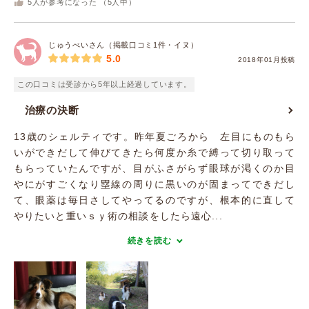
5
人が参考になった （
5
人中）
じゅうべいさん（掲載口コミ1件・イヌ）
5.0
2018年01月投稿
この口コミは受診から5年以上経過しています。
治療の決断
13歳のシェルティです。昨年夏ごろから 左目にものもら
いができだして伸びてきたら何度か糸で縛って切り取って
もらっていたんですが、目がふさがらず眼球が渇くのか目
やにがすごくなり塁線の周りに黒いのが固まってできだし
て、眼薬は毎日さしてやってるのですが、根本的に直して
やりたいと重いｓｙ術の相談をしたら遠心...
続きを読む