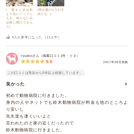
( 寝るときは私
(我が家の3人の子
より先にベッドに
供たち。)
入る。帰らない日
は娘に開けてもら
う)
9
人が参考になった （
11
人中）
ryuakoさん（掲載口コミ1件・イヌ）
5.0
2017年09月投稿
この口コミは受診から5年以上経過しています。
良かった
初めて動物病院に行きました。
身内の人やネットでも鈴木動物病院が料金も他のところよ
り安いし
先生達も凄くいいよと
言われたのと家の近くだったので
鈴木動物病院に行きました。