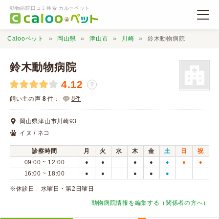
動物病院口コミ検索 カルーペット
Calooペット
岡山県
津山市
川崎
鈴木動物病院
鈴木動物病院
4.12
？
動物病院検索
8
飼い主の声
8
件：
件
岡山県津山市川崎93
口コミ検索
イヌ / ネコ
診察時間
月
火
水
木
金
土
日
祝
Calooペットとは？
09:00 ~ 12:00
●
●
●
●
●
●
●
16:00 ~ 18:00
●
●
●
●
●
口コミ投稿
※休診日 水曜日・第2日曜日
動物病院情報を編集する（関係者の方へ）