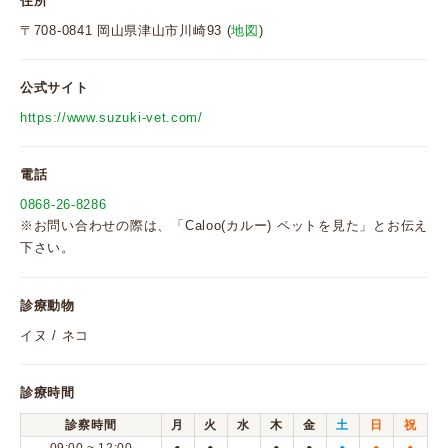
住所
〒708-0841 岡山県津山市川崎93 (
地図
)
公式サイト
https://www.suzuki-vet.com/
電話
0868-26-8286
※お問い合わせの際は、「Caloo(カルー) ペットを見た」とお伝え
下さい。
診療動物
イヌ / ネコ
診療時間
診察時間
月
火
水
木
金
土
日
祝
●
●
●
●
●
●
●