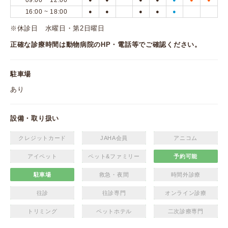
09:00 ~ 12:00
16:00 ~ 18:00
●
●
●
●
●
※休診日 水曜日・第2日曜日
正確な診療時間は動物病院のHP・電話等でご確認ください。
駐車場
あり
設備・取り扱い
クレジットカード
JAHA会員
アニコム
アイペット
ペット&ファミリー
予約可能
駐車場
救急・夜間
時間外診療
往診
往診専門
オンライン診療
トリミング
ペットホテル
二次診療専門