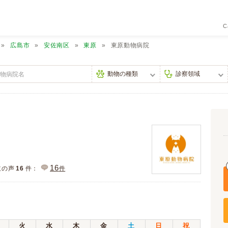
C
広島市
安佐南区
東原
東原動物病院
16
主の声
16
件：
件
火
水
木
金
土
日
祝