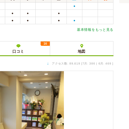
●
●
●
●
●
●
●
●
基本情報をもっと見る
16
口コミ
地図
↓
アクセス数: 89,619 [7月: 386 | 6月: 469 ]