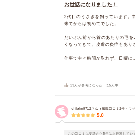
お世話になりました！
2代目のうさぎを飼っています。
来てからは初めてでした。
だいぶん前から首のあたりの毛を
くなってきて、皮膚の炎症もあり
仕事で中々時間が取れず、日曜に..
13
人が参考になった （
15
人中）
chilaho9712さん（掲載口コミ2件・ウ
5.0
この口コミは受診から5年以上経過してい