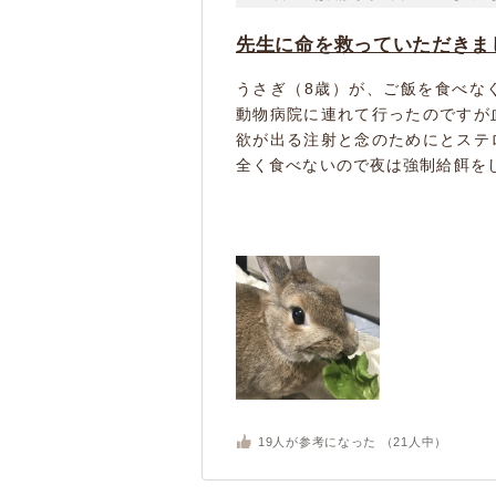
先生に命を救っていただきま
うさぎ（8歳）が、ご飯を食べな
動物病院に連れて行ったのですが
欲が出る注射と念のためにとステ
全く食べないので夜は強制給餌をし
19
人が参考になった （
21
人中）