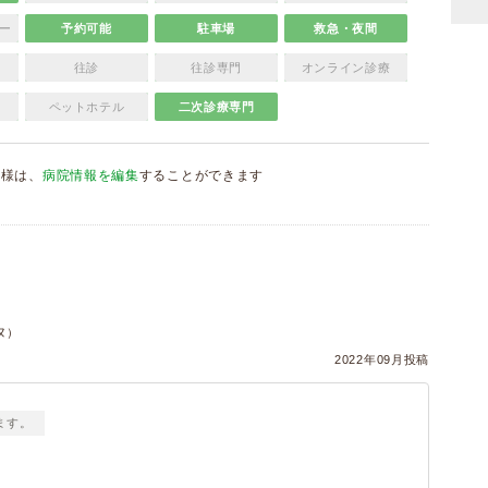
ー
予約可能
駐車場
救急・夜間
往診
往診専門
オンライン診療
ペットホテル
二次診療専門
者様は、
病院情報を編集
することができます
）
ヌ）
2022年09月投稿
ます。