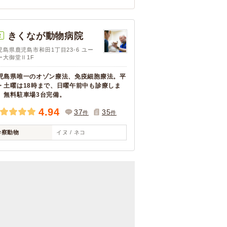
きくなが動物病院
R
児島県鹿児島市和田1丁目23-6 ユー
ー大御堂Ⅱ1F
児島県唯一のオゾン療法、免疫細胞療法。平
・土曜は18時まで、日曜午前中も診療しま
。無料駐車場3台完備。
4.94
37
35
件
件
診察動物
イヌ / ネコ