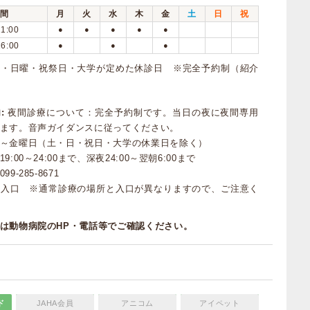
間
月
火
水
木
金
土
日
祝
11:00
●
●
●
●
●
16:00
●
●
●
曜・日曜・祝祭日・大学が定めた休診日 ※完全予約制（紹介
:
夜間診療について：完全予約制です。当日の夜に夜間専用
ます。音声ガイダンスに従ってください。
～金曜日（土・日・祝日・大学の休業日を除く）
:00～24:00まで、深夜24:00～翌朝6:00まで
-285-8671
療入口 ※通常診療の場所と入口が異なりますので、ご注意く
は動物病院のHP・電話等でご確認ください。
ド
JAHA会員
アニコム
アイペット