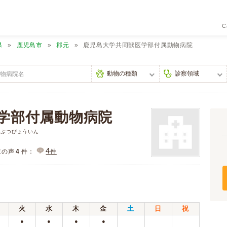
C
県
鹿児島市
郡元
鹿児島大学共同獣医学部付属動物病院
学部付属動物病院
うぶつびょういん
4
主の声
4
件：
件
火
水
木
金
土
日
祝
●
●
●
●