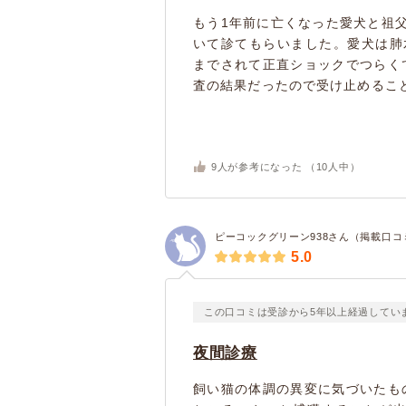
もう1年前に亡くなった愛犬と祖
いて診てもらいました。愛犬は肺
までされて正直ショックでつらく
査の結果だったので受け止めること
9
人が参考になった （
10
人中）
ピーコックグリーン938さん（掲載口コ
5.0
この口コミは受診から5年以上経過してい
夜間診療
飼い猫の体調の異変に気づいたも