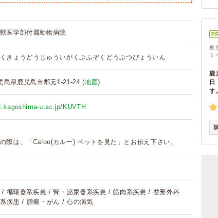
獣医学部付属動物病院
P
鹿
ミ
くきょうどうじゅういがくぶふぞくどうぶつびょういん
鹿
鹿児島県鹿児島市郡元1-21-24 (
地図
)
日
す
et.kagoshima-u.ac.jp/KUVTH
の際は、「Caloo(カルー) ペットを見た」とお伝え下さい。
/ 循環器系疾患 / 腎・泌尿器系疾患 / 筋肉系疾患 / 整形外科
系疾患 / 腫瘍・がん / 心の病気