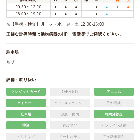
09:30 ~ 12:00
●
●
●
●
●
●
●
16:00 ~ 19:00
●
●
●
●
●
※【手術・検査】月・火・水・金・土 12:00-16:00
正確な診療時間は動物病院のHP・電話等でご確認ください。
駐車場
あり
設備・取り扱い
クレジットカード
JAHA会員
アニコム
アイペット
ペット&ファミリー
予約可能
駐車場
救急・夜間
時間外診療
往診
往診専門
オンライン診療
トリミング
ペットホテル
二次診療専門