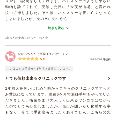
りやすい説明をしてくれます。ハムスターのような小さい
動物も診てくれて、受診した日に「今夜が山場」と言われ
泣いて帰りました。その後、ハムスターは夜に亡くなって
しまいましたが、次の日に先生から...
続きを読む
6
人が参考になった （
6
人中）
ぽぽっちさん（掲載口コミ1件・イヌ）
5.0
2015年07月投稿
この口コミは受診から5年以上経過しています。
とても信頼出来るクリニックです
2年前犬を飼いはじめた時からこちらのクリニックでずっと
お世話になっています。生後6ケ月で避妊手術もやっていた
だきました。術後あまり大人しく出来るワンコではなかっ
たのでとても心配しましたが、傷口が開いたり化膿する事
もなく、今では手術痕もまったくありません。こちらの先