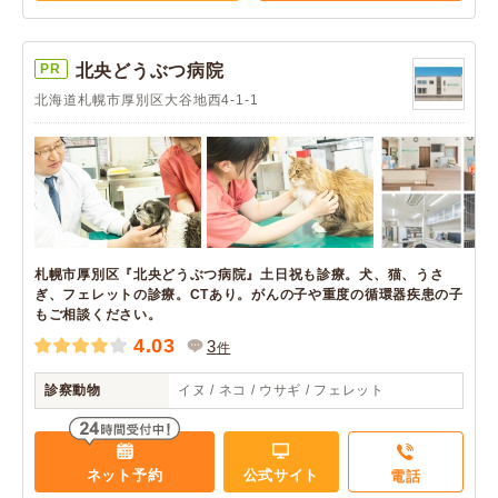
PR
北央どうぶつ病院
北海道札幌市厚別区大谷地西4-1-1
札幌市厚別区『北央どうぶつ病院』土日祝も診療。犬、猫、うさ
ぎ、フェレットの診療。CTあり。がんの子や重度の循環器疾患の子
もご相談ください。
4.03
3
件
診察動物
イヌ / ネコ / ウサギ / フェレット
ネット予約
公式サイト
電話