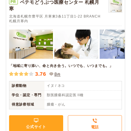
PR
ペテモどうぶつ医療センター 札幌月
寒
北海道札幌市豊平区 月寒東3条11丁目1-22 BRANCH
札幌月寒内
「地域に寄り添い、命と向き合う。いつでも、いつまでも。」
3.76
8
件
診察動物
イヌ / ネコ
学位・認定・専門
獣医腫瘍科認定医 II種
得意診察領域
腫瘍・がん
公式サイト
電話