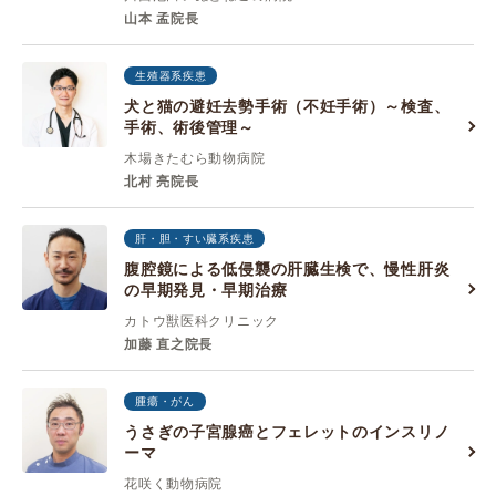
山本 孟院長
生殖器系疾患
犬と猫の避妊去勢手術（不妊手術）～検査、
手術、術後管理～
木場きたむら動物病院
北村 亮院長
肝・胆・すい臓系疾患
腹腔鏡による低侵襲の肝臓生検で、慢性肝炎
の早期発見・早期治療
カトウ獣医科クリニック
加藤 直之院長
腫瘍・がん
うさぎの子宮腺癌とフェレットのインスリノ
ーマ
花咲く動物病院