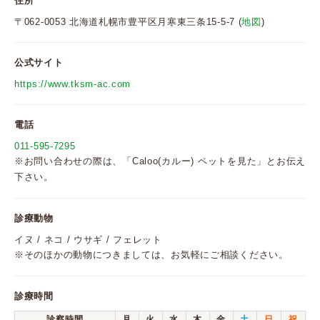
住所
〒062-0053 北海道札幌市豊平区月寒東三条15-5-7 (
地図
)
公式サイト
https://www.tksm-ac.com
電話
011-595-7295
※お問い合わせの際は、「Caloo(カルー) ペットを見た」とお伝え
下さい。
診療動物
イヌ / ネコ / ウサギ / フェレット
※そのほかの動物につきましては、お気軽にご相談ください。
診療時間
診察時間
月
火
水
木
金
土
日
祝