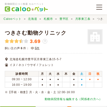
動物病院口コミ検索 カルーペット
Calooペット
北海道
札幌市
豊平区
月寒東三条
つきさ
つきさむ動物クリニック
3.69
？
動物病院検索
6
飼い主の声
6
件：
件
北海道札幌市豊平区月寒東三条15-5-7
口コミ検索
イヌ / ネコ / ウサギ / フェレット
診察時間
月
火
水
木
金
土
日
祝
Calooペットとは？
09:30 ~ 12:00
●
●
●
●
●
●
●
16:00 ~ 19:00
●
●
●
●
●
口コミ投稿
※【手術・検査】月・火・水・金・土 12:00-16:00
動物病院情報を編集する（関係者の方へ）